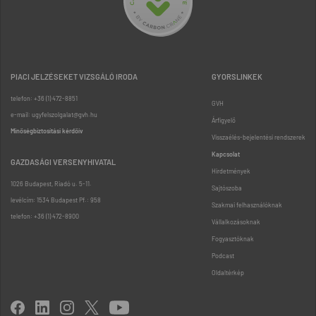
PIACI JELZÉSEKET VIZSGÁLÓ IRODA
GYORSLINKEK
telefon: +36 (1) 472-8851
GVH
e-mail: ugyfelszolgalat@gvh.hu
Árfigyelő
Minőségbiztosítási kérdőív
Visszaélés-bejelentési rendszerek
Kapcsolat
GAZDASÁGI VERSENYHIVATAL
Hirdetmények
1026 Budapest, Riadó u. 5-11.
Sajtószoba
levélcím: 1534 Budapest Pf.: 958
Szakmai felhasználóknak
telefon: +36 (1) 472-8900
Vállalkozásoknak
Fogyasztóknak
Podcast
Oldaltérkép