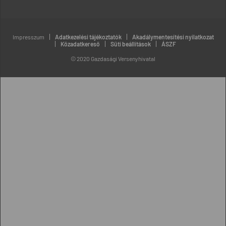
Impresszum
Adatkezelési tájékoztatók
Akadálymentesítési nyilatkozat
Közadatkereső
Süti beállítások
ÁSZF
© 2020 Gazdasági Versenyhivatal