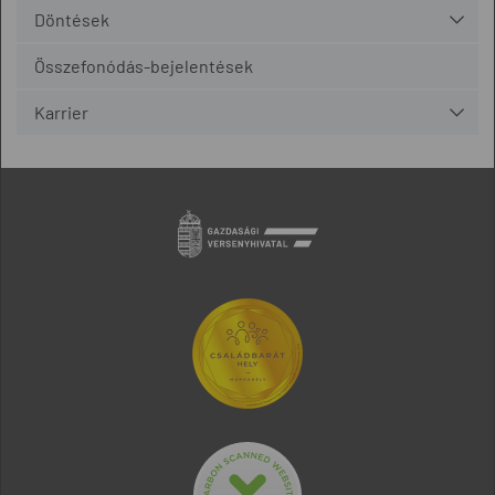
Döntések
Összefonódás-bejelentések
Karrier