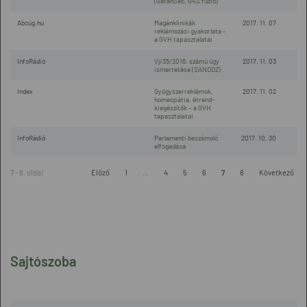
(GaranSec, G4S fúzió)
Abcúg.hu
Magánklinikák
2017. 11. 07
reklámozási gyakorlata –
a GVH tapasztalatai
InfoRádió
Vj/35/2016. számú ügy
2017. 11. 03
ismertetése (SANDOZ)
Index
Gyógyszerreklámok,
2017. 11. 02
homeopátia, étrend-
kiegészítők – a GVH
tapasztalatai
InfoRádió
Parlamenti beszámoló
2017. 10. 30
elfogadása
7 - 8. oldal
Előző
1
...
4
5
6
7
8
Következő
Sajtószoba