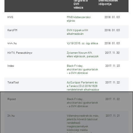
tárgya és a
beérkezésének
GVH
időpontja
válasza
HVG
MNB közbeszerzési
2018. 01. 03
eljárás
KarcFM
GVH tippek a KH
2018. 01. 03
alkalmazásán
444.hu
Vj/19/2016. sz. ügy állása
2018. 01. 03
HírTV, Panaszkönyv
Zytamen Novum Kft.
2017. 11. 30
elleni eljárások, panaszok
Index
Black Friday,
2017. 11. 23
akciótartási gyakorlatok
– a GVH döntései
TotalTool
Az Európai Parlament és
2017. 11. 22
a Tanács (EU) 2016/1628
rendeletének alkalmazása
Ripost
Black Friday,
2017. 11. 22
akciótartási gyakorlatok
– a GVH döntései
24.hu
Véleményvezérek és más,
2017. 11. 21
jelentős követői bázissal
rendelkező
magánszemélyek
közösségi média