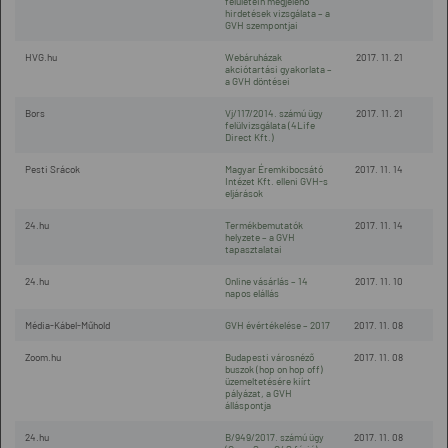
felületein megjelenő
hirdetések vizsgálata – a
GVH szempontjai
HVG.hu
Webáruházak
2017. 11. 21
akciótartási gyakorlata –
a GVH döntései
Bors
Vj/117/2014. számú ügy
2017. 11. 21
felülvizsgálata (4Life
Direct Kft.)
Pesti Srácok
Magyar Éremkibocsátó
2017. 11. 14
Intézet Kft. elleni GVH-s
eljárások
24.hu
Termékbemutatók
2017. 11. 14
helyzete – a GVH
tapasztalatai
24.hu
Online vásárlás – 14
2017. 11. 10
napos elállás
Média-Kábel-Műhold
GVH évértékelése – 2017
2017. 11. 08
Zoom.hu
Budapesti városnéző
2017. 11. 08
buszok (hop on hop off)
üzemeltetésére kiírt
pályázat, a GVH
álláspontja
24.hu
B/949/2017. számú ügy
2017. 11. 08