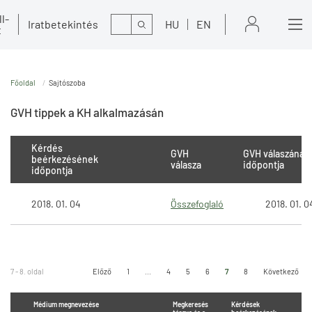
l-
Kereső
Iratbetekintés
HU
EN
t
Főoldal
Sajtószoba
GVH tippek a KH alkalmazásán
Kérdés
GVH
GVH válaszának
beérkezésének
válasza
időpontja
időpontja
2018. 01. 04
Összefoglaló
2018. 01. 0
7 - 8. oldal
Előző
1
...
4
5
6
7
8
Következő
Médium megnevezése
Megkeresés
Kérdések