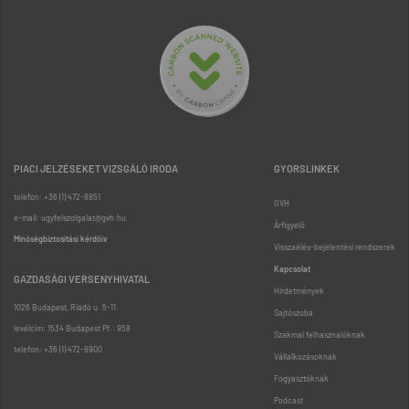
PIACI JELZÉSEKET VIZSGÁLÓ IRODA
GYORSLINKEK
telefon: +36 (1) 472-8851
GVH
e-mail: ugyfelszolgalat@gvh.hu
Árfigyelő
Minőségbiztosítási kérdőív
Visszaélés-bejelentési rendszerek
Kapcsolat
GAZDASÁGI VERSENYHIVATAL
Hirdetmények
1026 Budapest, Riadó u. 5-11.
Sajtószoba
levélcím: 1534 Budapest Pf.: 958
Szakmai felhasználóknak
telefon: +36 (1) 472-8900
Vállalkozásoknak
Fogyasztóknak
Podcast