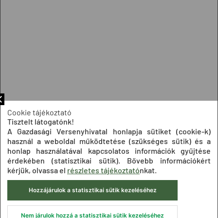
Cookie tájékoztató
Tisztelt látogatónk!
A Gazdasági Versenyhivatal honlapja sütiket (cookie-k)
használ a weboldal működtetése (szükséges sütik) és a
honlap használatával kapcsolatos információk gyűjtése
érdekében (statisztikai sütik). Bővebb információkért
kérjük, olvassa el
részletes tájékoztató
nkat.
Hozzájárulok a statisztikai sütik kezeléséhez
Nem járulok hozzá a statisztikai sütik kezeléséhez