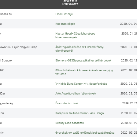
tárgya és a
GVH válasza
kedes.hu
Elnöki interjú
u
Kuponos cégek
2020. 04. 24
x
Master Good - Sága lehetséges
2020. 01. 21
következmények
aworks / Fejér Megyei Hírlap
Állásfoglalás kérése az EON mérőhelyi
2020. 04. 01
ellenőrzéséről
i Strácok
Siemens-GE Diagnosztikai kartell kérdések
2020. 02. 12
SW
3G mobilhálózatok kivezetésének versenyjogi
2020. 02. 10
vetülete
u
V-Híd és Duna Center Kft. összefonódás
2020. 02. 05
lCar
AAA Auto ügyeiben fejlemények
2020. 02. 05
ggazdaság
Éves statisztikák
2019. 12. 17
.hu
Középsuli Youtube műsor / Ask Bongo
2020. 01. 14
u
Beauty Line panaszok
2020. 01. 14
tív
Gyerekeknek szóló reklámok jogi szabályozása
2020. 03. 25