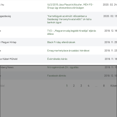
.hu
Vj/2/2015 Jász Plasztik/Alcufer, MÉH FE-
2020. 02. 24
Group ügy elvesztése a bíróságon
ggazdaság
"Kartellügyek az elmúlt időszakban a
2020. 02. 13
Gazdasági Versenyhivatal előtt" sk-ból a
bankok ügyei
x
TV2 – „Magyarország legjobb híradója" eljárás
2019. 12. 16
állása
r Megyei Hírlap
Black Friday ellenőrzések
2019. 11. 25
x
Emag marketplace árszabási kérdései
2019. 11. 23
a-Kábel-Műhold
Évértékelés kérés
2019. 11. 18
omberg News
Nitrogénművek Zrt. ügyállás
2019. 11. 15
x
Facebook döntés
2019. 12. 10
oldal
1
2
3
4
...
8
Köve