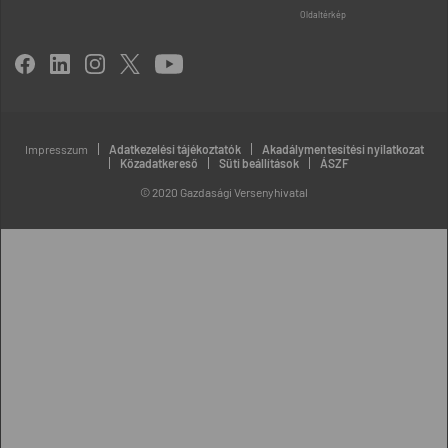
Oldaltérkép
Impresszum
Adatkezelési tájékoztatók
Akadálymentesítési nyilatkozat
Közadatkereső
Süti beállítások
ÁSZF
© 2020 Gazdasági Versenyhivatal