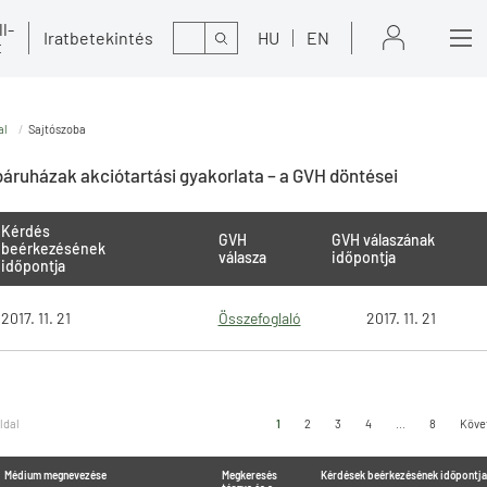
l-
Kereső
Iratbetekintés
HU
EN
t
al
Sajtószoba
áruházak akciótartási gyakorlata – a GVH döntései
Kérdés
GVH
GVH válaszának
beérkezésének
válasza
időpontja
időpontja
2017. 11. 21
Összefoglaló
2017. 11. 21
oldal
1
2
3
4
...
8
Köve
Médium megnevezése
Megkeresés
Kérdések beérkezésének időpontja