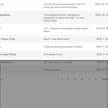
.hu
Vj/2/2015 Jász Plasztik/Alcufer, MÉH FE-
2020. 02. 24
Group ügy elvesztése a bíróságon
ggazdaság
"Kartellügyek az elmúlt időszakban a
2020. 02. 13
Gazdasági Versenyhivatal előtt" sk-ból a
bankok ügyei
x
TV2 – „Magyarország legjobb híradója" eljárás
2019. 12. 16
állása
r Megyei Hírlap
Black Friday ellenőrzések
2019. 11. 25
x
Emag marketplace árszabási kérdései
2019. 11. 23
a-Kábel-Műhold
Évértékelés kérés
2019. 11. 18
omberg News
Nitrogénművek Zrt. ügyállás
2019. 11. 15
x
Facebook döntés
2019. 12. 10
oldal
1
2
3
4
...
8
Köve