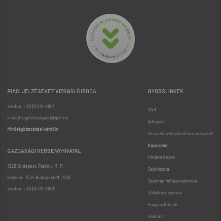
PIACI JELZÉSEKET VIZSGÁLÓ IRODA
GYORSLINKEK
telefon: +36 (1) 472-8851
GVH
e-mail: ugyfelszolgalat@gvh.hu
Árfigyelő
Minőségbiztosítási kérdőív
Visszaélés-bejelentési rendszerek
Kapcsolat
GAZDASÁGI VERSENYHIVATAL
Hirdetmények
1026 Budapest, Riadó u. 5-11.
Sajtószoba
levélcím: 1534 Budapest Pf.: 958
Szakmai felhasználóknak
telefon: +36 (1) 472-8900
Vállalkozásoknak
Fogyasztóknak
Podcast