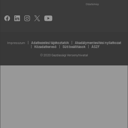
Oldaltérkép
Impresszum
Adatkezelési tájékoztatók
Akadálymentesítési nyilatkozat
Közadatkereső
Süti beállítások
ÁSZF
© 2020 Gazdasági Versenyhivatal