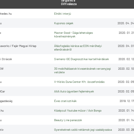
tárgya és a
GVH válasza
kedes.hu
Elnöki interjú
u
Kuponos cégek
2020. 04. 24
x
Master Good - Sága lehetséges
2020. 01. 21
következmények
aworks / Fejér Megyei Hírlap
Állásfoglalás kérése az EON mérőhelyi
2020. 04. 01
ellenőrzéséről
i Strácok
Siemens-GE Diagnosztikai kartell kérdések
2020. 02. 12
SW
3G mobilhálózatok kivezetésének versenyjogi
2020. 02. 10
vetülete
u
V-Híd és Duna Center Kft. összefonódás
2020. 02. 05
lCar
AAA Auto ügyeiben fejlemények
2020. 02. 05
ggazdaság
Éves statisztikák
2019. 12. 17
.hu
Középsuli Youtube műsor / Ask Bongo
2020. 01. 14
u
Beauty Line panaszok
2020. 01. 14
tív
Gyerekeknek szóló reklámok jogi szabályozása
2020. 03. 25