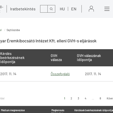
l-
Kereső
Iratbetekintés
HU
EN
t
al
Sajtószoba
ar Éremkibocsátó Intézet Kft. elleni GVH-s eljárások
Kérdés
GVH
GVH válaszának
beérkezésének
válasza
időpontja
időpontja
2017. 11. 14
Összefoglaló
2017. 11. 14
oldal
1
2
3
4
...
8
Köve
Médium megnevezése
Megkeresés
Kérdések beérkezésének időpontja