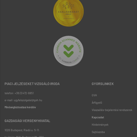
PIACI JELZÉSEKET VIZSGÁLÓ IRODA
GYORSLINKEK
telefon: +36 (1) 472-8851
GVH
e-mail: ugyfelszolgalat@gvh.hu
Árfigyelő
Minőségbiztosítási kérdőív
Visszaélés-bejelentési rendszerek
Kapcsolat
GAZDASÁGI VERSENYHIVATAL
Hirdetmények
1026 Budapest, Riadó u. 5-11.
Sajtószoba