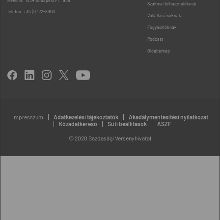
levélcím: 1534 Budapest Pf.: 958
Szakmai felhasználóknak
telefon: +36 (1) 472-8900
Vállalkozásoknak
Fogyasztóknak
Podcast
Oldaltérkép
Impresszum
Adatkezelési tájékoztatók
Akadálymentesítési nyilatkozat
Közadatkereső
Süti beállítások
ÁSZF
© 2020 Gazdasági Versenyhivatal