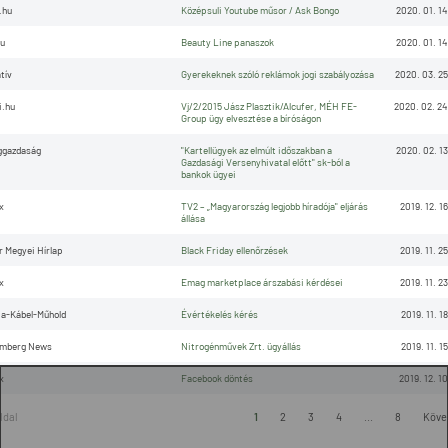
.hu
Középsuli Youtube műsor / Ask Bongo
2020. 01. 14
u
Beauty Line panaszok
2020. 01. 14
tív
Gyerekeknek szóló reklámok jogi szabályozása
2020. 03. 25
.hu
Vj/2/2015 Jász Plasztik/Alcufer, MÉH FE-
2020. 02. 24
Group ügy elvesztése a bíróságon
ggazdaság
"Kartellügyek az elmúlt időszakban a
2020. 02. 13
Gazdasági Versenyhivatal előtt" sk-ból a
bankok ügyei
x
TV2 – „Magyarország legjobb híradója" eljárás
2019. 12. 16
állása
r Megyei Hírlap
Black Friday ellenőrzések
2019. 11. 25
x
Emag marketplace árszabási kérdései
2019. 11. 23
a-Kábel-Műhold
Évértékelés kérés
2019. 11. 18
omberg News
Nitrogénművek Zrt. ügyállás
2019. 11. 15
x
Facebook döntés
2019. 12. 10
oldal
1
2
3
4
...
8
Köve