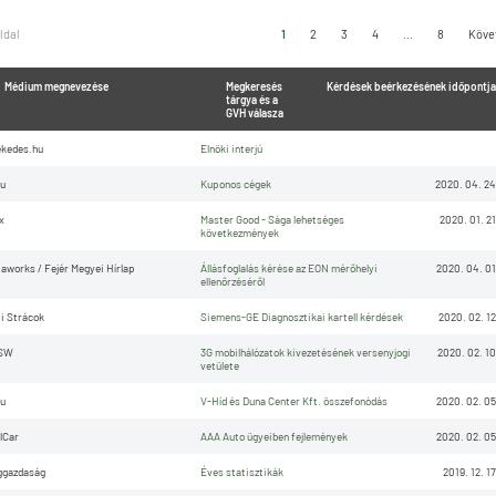
oldal
1
2
3
4
...
8
Köve
Médium megnevezése
Megkeresés
Kérdések beérkezésének időpontja
tárgya és a
GVH válasza
kedes.hu
Elnöki interjú
u
Kuponos cégek
2020. 04. 24
x
Master Good - Sága lehetséges
2020. 01. 21
következmények
aworks / Fejér Megyei Hírlap
Állásfoglalás kérése az EON mérőhelyi
2020. 04. 01
ellenőrzéséről
i Strácok
Siemens-GE Diagnosztikai kartell kérdések
2020. 02. 12
SW
3G mobilhálózatok kivezetésének versenyjogi
2020. 02. 10
vetülete
u
V-Híd és Duna Center Kft. összefonódás
2020. 02. 05
lCar
AAA Auto ügyeiben fejlemények
2020. 02. 05
ggazdaság
Éves statisztikák
2019. 12. 17