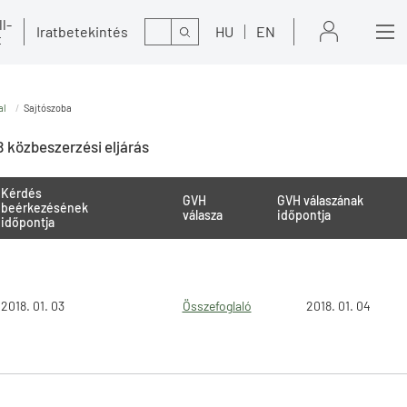
l-
Kereső
Iratbetekintés
HU
EN
t
al
Sajtószoba
 közbeszerzési eljárás
Kérdés
GVH
GVH válaszának
beérkezésének
válasza
időpontja
időpontja
2018. 01. 03
Összefoglaló
2018. 01. 04