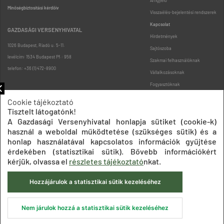
Árfigyelő
Minőségbiztosítási kérdőív
Visszaélés-bejelentési rendszerek
Kapcsolat
GAZDASÁGI VERSENYHIVATAL
Hirdetmények
1026 Budapest, Riadó u. 5-11.
Sajtószoba
levélcím: 1534 Budapest Pf.: 958
Szakmai felhasználóknak
telefon: +36 (1) 472-8900
Vállalkozásoknak
Fogyasztóknak
Podcast
Cookie tájékoztató
Oldaltérkép
Tisztelt látogatónk!
A Gazdasági Versenyhivatal honlapja sütiket (cookie-k)
használ a weboldal működtetése (szükséges sütik) és a
honlap használatával kapcsolatos információk gyűjtése
érdekében (statisztikai sütik). Bővebb információkért
kérjük, olvassa el
részletes tájékoztató
nkat.
Impresszum
Adatkezelési tájékoztatók
Akadálymentesítési nyilatkozat
Hozzájárulok a statisztikai sütik kezeléséhez
Közadatkereső
Süti beállítások
ÁSZF
© 2020 Gazdasági Versenyhivatal
Nem járulok hozzá a statisztikai sütik kezeléséhez