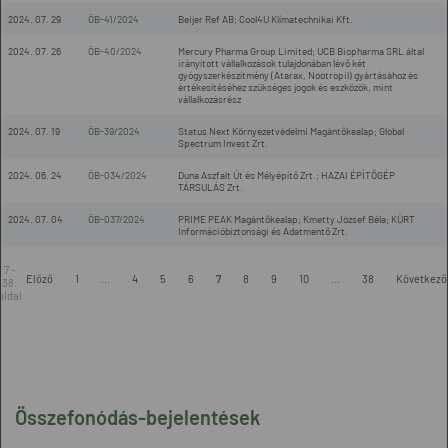
2024. 07. 29
ÖB-41/2024
Beijer Ref AB; Cool4U Klímatechnikai Kft.
2024. 07. 26
ÖB-40/2024
Mercury Pharma Group Limited; UCB Biopharma SRL által
irányított vállalkozások tulajdonában lévő két
gyógyszerkészítmény (Atarax, Nootropil) gyártásához és
értékesítéséhez szükséges jogok és eszközök, mint
vállalkozásrész
2024. 07. 19
ÖB-39/2024
Status Next Környezetvédelmi Magántőkealap; Global
Spectrum Invest Zrt.
2024. 06. 24
ÖB-034/2024
Duna Aszfalt Út és Mélyépítő Zrt.; HAZAI ÉPÍTŐGÉP
TÁRSULÁS Zrt.
2024. 07. 04
ÖB-037/2024
PRIME PEAK Magántőkealap; Kmetty József Béla; KÜRT
Információbiztonsági és Adatmentő Zrt.
7 -
Előző
1
...
4
5
6
7
8
9
10
...
38
Következő
38.
oldal
Összefonódás-bejelentések