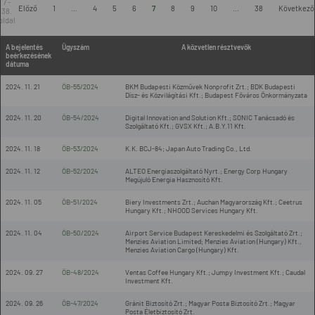
7 -
Előző
1
...
4
5
6
7
8
9
10
...
38
Következő
38.
oldal
A bejelentés
Ügyszám
A közvetlen résztvevők
beérkezésének
dátuma
2024. 11. 21
ÖB-55/2024
BKM Budapesti Közművek Nonprofit Zrt.; BDK Budapesti
Dísz- és Közvilágítási Kft.; Budapest Főváros Önkormányzata
2024. 11. 20
ÖB-54/2024
Digital Innovation and Solution Kft.; SONIC Tanácsadó és
Szolgáltató Kft.; GVSX Kft.; A.B.Y.11 Kft.
2024. 11. 18
ÖB-53/2024
K.K. BCJ-84; Japan Auto Trading Co., Ltd.
2024. 11. 12
ÖB-52/2024
ALTEO Energiaszolgáltató Nyrt.; Energy Corp Hungary
Megújuló Energia Hasznosító Kft.
2024. 11. 05
ÖB-51/2024
Biery Investments Zrt.; Auchan Magyarország Kft.; Ceetrus
Hungary Kft.; NHOOD Services Hungary Kft.
2024. 11. 04
ÖB-50/2024
Airport Service Budapest Kereskedelmi és Szolgáltató Zrt.;
Menzies Aviation Limited; Menzies Aviation (Hungary) Kft.,
Menzies Aviation Cargo (Hungary) Kft.
2024. 09. 27
ÖB-48/2024
Ventas Coffee Hungary Kft.; Jumpy Investment Kft.; Caudal
Investment Kft.
2024. 09. 26
ÖB-47/2024
Gránit Biztosító Zrt.; Magyar Posta Biztosító Zrt.; Magyar
Posta Életbiztosító Zrt.