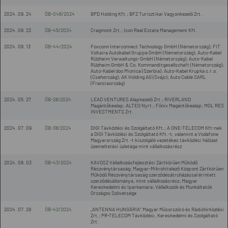
2024. 09. 24
ÖB-046/2024
BPD Holding Kft.; BFZ Turisztikai Vagyonkezelő Zrt.
2024. 09. 23
ÖB-45/2024
Cragmont Zrt.; Icon Real Estate Management Kft.
2024. 09. 13
ÖB-44/2024
Foxconn Interconnect Technology GmbH (Németország); FIT
Voltaira Autokabel Gruppe GmbH (Németország); Auto-Kabel
Rülzheim Verwaltungs-GmbH (Németország); Auto-Kabel
Rülzheim GmbH & Co. Kommanditgesellschaft (Németország);
Auto-Kabel doo Mionica (Szerbia); Auto-Kabel Krupka s.r.o.
(Csehország); AK Holding AG (Svájc); Auto Cable SARL
(Franciaország)
2024. 05. 27
ÖB-28/2024
LEAD VENTURES Alapkezelő Zrt.; RIVERLAND
Magántőkealap; ALTEO Nyrt.; Főnix Magántőkealap; MOL RES
INVESTMENTS Zrt.
2024. 07. 09
ÖB-38/2024
DIGI Távközlési és Szolgáltató Kft.; A ONE-TELECOM Kft-nek
a DIGI Távközlési és Szolgáltató Kft.-t, valamint a Vodafone
Magyarország Zrt.-t kiszolgáló vezetékes távközlési hálózat
üzemeltetési üzletága mint vállalkozásrész
2024. 08. 03
ÖB-43/2024
KAVOSZ Vállalkozásfejlesztési Zártkörűen Működő
Részvénytársaság; Magyar-Mikrohitelező Központ Zártkörűen
Működő Részvénytársaság szerződésátruházással érintett
szerződésállománya, mint vállalkozásrész; Magyar
Kereskedelmi és Iparkamara; Vállalkozók és Munkáltatók
Országos Szövetsége
2024. 07. 29
ÖB-42/2024
„ANTENNA HUNGÁRIA” Magyar Műsorszóró és Rádióhírközlési
Zrt.; PR-TELECOM Távközlési, Kereskedelmi és Szolgáltató
Zrt.