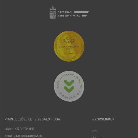
PIACI JELZÉSEKET VIZSGÁLÓ IRODA
GYORSLINKEK
telefon: +36 (1) 472-8851
GVH
e-mail: ugyfelszolgalat@gvh.hu