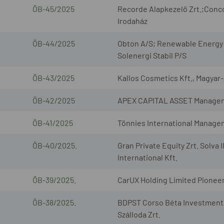
ÖB-45/2025
Recorde Alapkezelő Zrt.;Conco
Irodaház
ÖB-44/2025
Obton A/S; Renewable Energy 
Solenergi Stabil P/S
ÖB-43/2025
Kallos Cosmetics Kft., Magyar
ÖB-42/2025
APEX CAPITAL ASSET Management
ÖB-41/2025
Tönnies International Manage
ÖB-40/2025.
Gran Private Equity Zrt. Solv
International Kft.
ÖB-39/2025.
CarUX Holding Limited Pionee
ÖB-38/2025.
BDPST Corso Béta Investment I
Szálloda Zrt.