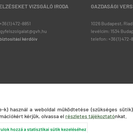
JELZÉSEKET VIZSGÁLÓ IRODA
GAZDASÁGI VERS
+36 (1) 472-8851
1026 Budapest, Riadó
ugyfelszolgalat@gvh.hu
levélcím: 1534 Budap
iztosítási kérdőív
telefon: +36 (1) 472-
ie-k) használ a weboldal működtetése (szükséges sütik)
mációkért kérjük, olvassa el
részletes tájékoztató
nkat.
ulok hozzá a statisztikai sütik kezeléséhez