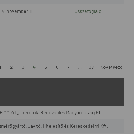
14. november 11.
Összefoglaló
1
2
3
4
5
6
7
...
38
Következő
CC Zrt.; Iberdrola Renovables Magyarország Kft.
rőgyártó, Javító, Hitelesítő és Kereskedelmi Kft.