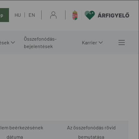
HU
EN
ép
Összefonódás-
ések
Karrier
bejelentések
elem beérkezésének
Az összefonódás rövid
dátuma
bemutatása