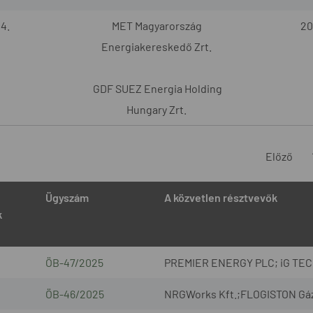
4.
MET Magyarország
20
Energiakereskedő Zrt.
GDF SUEZ Energia Holding
Hungary Zrt.
Előző
Ügyszám
A közvetlen résztvevők
k
ÖB-47/2025
PREMIER ENERGY PLC; iG TECH 
ÖB-46/2025
NRGWorks Kft.;FLOGISTON Gázmé