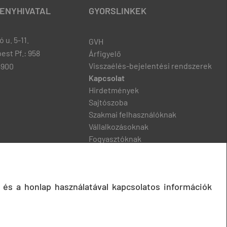
ENYHIVATAL
GYORSLINKEK
 u. 5-11.
GVH
est Pf.: 958
Árfigyelő
Visszaélés-bejelentési rendszerek
8900
Kapcsolat
Hirdetmények
Sajtószoba
Szakmai felhasználóknak
Vállalkozásoknak
Fogyasztóknak
Podcast
 és a honlap használatával kapcsolatos információk