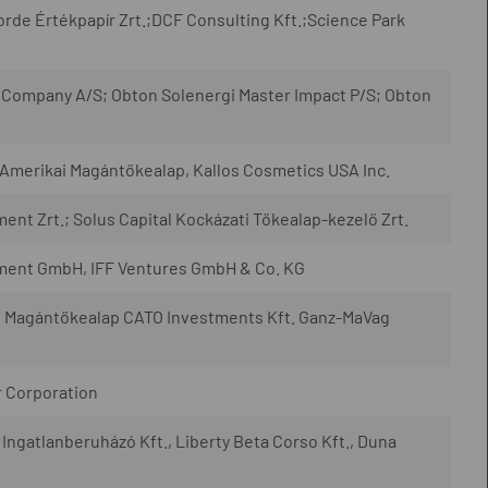
rde Értékpapír Zrt.;DCF Consulting Kft.;Science Park
Company A/S; Obton Solenergi Master Impact P/S; Obton
-Amerikai Magántőkealap, Kallos Cosmetics USA Inc.
 Zrt.; Solus Capital Kockázati Tőkealap-kezelő Zrt.
ment GmbH, IFF Ventures GmbH & Co. KG
a II Magántőkealap CATO Investments Kft. Ganz-MaVag
r Corporation
ngatlanberuházó Kft., Liberty Beta Corso Kft., Duna