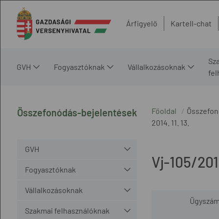
Árfigyelő
Kartell-chat
Sz
GVH
Fogyasztóknak
Vállalkozásoknak
fe
Főoldal
Összefon
Összefonódás-bejelentések
2014. 11. 13.
GVH
Vj-105/20
Fogyasztóknak
Vállalkozásoknak
Ügyszá
Szakmai felhasználóknak