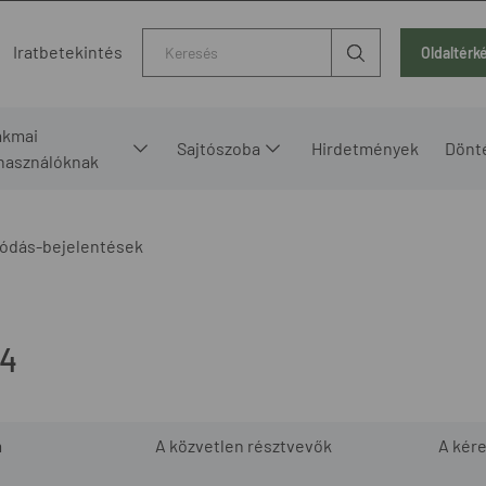
Kereső
Iratbetekintés
Oldaltérk
akmai
Sajtószoba
Hirdetmények
Dönt
lhasználóknak
ódás-bejelentések
14
m
A közvetlen résztvevők
A kér