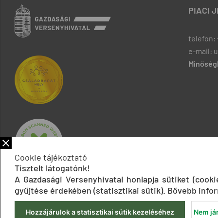
PIACI 
telefon: 
e-mail: 
Minőségb
Cookie tájékoztató
Tisztelt látogatónk!
A Gazdasági Versenyhivatal honlapja sütiket (cook
gyűjtése érdekében (statisztikai sütik). Bővebb infor
Hozzájárulok a statisztikai sütik kezeléséhez
Nem jár