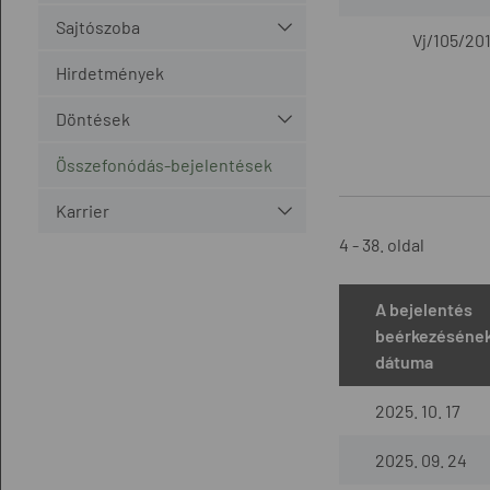
Sajtószoba
Vj/105/201
Hirdetmények
Döntések
Összefonódás-bejelentések
Karrier
4 - 38. oldal
A bejelentés
beérkezéséne
dátuma
2025. 10. 17
2025. 09. 24