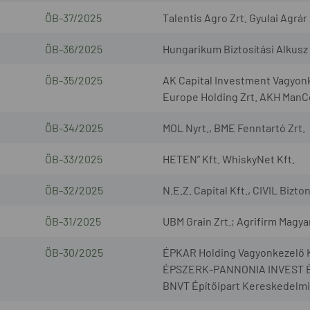
ÖB-37/2025
Talentis Agro Zrt. Gyulai Agrár 
ÖB-36/2025
Hungarikum Biztosítási Alkusz 
ÖB-35/2025
AK Capital Investment Vagyonk
Europe Holding Zrt. AKH ManCo
ÖB-34/2025
MOL Nyrt., BME Fenntartó Zrt.
ÖB-33/2025
HETEN” Kft. WhiskyNet Kft.
ÖB-32/2025
N.E.Z. Capital Kft., CIVIL Bizto
ÖB-31/2025
UBM Grain Zrt.; Agrifirm Magya
ÖB-30/2025
ÉPKAR Holding Vagyonkezelő K
ÉPSZERK-PANNONIA INVEST Építő
BNVT Építőipart Kereskedelmi é