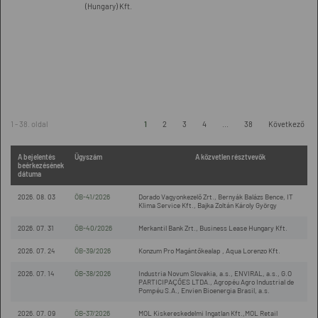
(Hungary) Kft.
1 - 38. oldal
1
2
3
4
...
38
Következő
A bejelentés
Ügyszám
A közvetlen résztvevők
beérkezésének
dátuma
2026. 08. 03
ÖB-41/2026
Dorado Vagyonkezelő Zrt., Bernyák Balázs Bence, IT
Klima Service Kft., Bajka Zoltán Károly György
2026. 07. 31
ÖB-40/2026
Merkantil Bank Zrt., Business Lease Hungary Kft.
2026. 07. 24
ÖB-39/2026
Konzum Pro Magántőkealap , Aqua Lorenzo Kft.
2026. 07. 14
ÖB-38/2026
Industria Novum Slovakia, a.s., ENVIRAL, a.s., G.O
PARTICIPAÇÕES LTDA., Agropéu Agro Industrial de
Pompéu S.A., Envien Bioenergia Brasil, a.s.
2026. 07. 09
ÖB-37/2026
MOL Kiskereskedelmi Ingatlan Kft.,MOL Retail