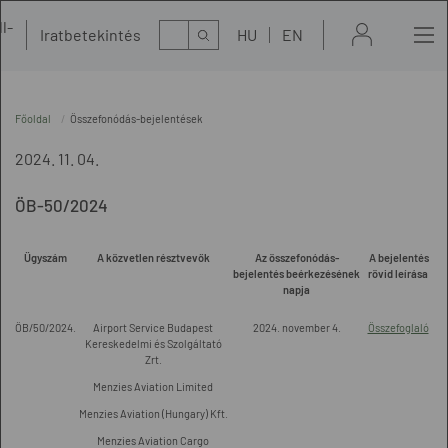
l-
Kereső
Iratbetekintés
HU
EN
t
Főoldal
Összefonódás-bejelentések
2024. 11. 04.
ÖB-50/2024
Ügyszám
A közvetlen résztvevők
Az összefonódás-
A bejelentés
bejelentés beérkezésének
rövid leírása
napja
ÖB/50/2024.
Airport Service Budapest
2024. november 4.
Összefoglaló
Kereskedelmi és Szolgáltató
Zrt.
Menzies Aviation Limited
Menzies Aviation (Hungary) Kft.
Menzies Aviation Cargo