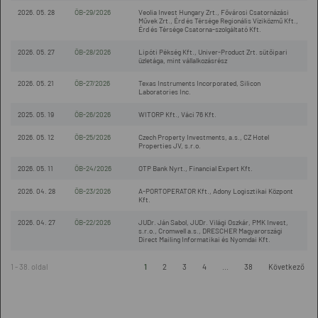
2026. 05. 28
ÖB-29/2026
Veolia Invest Hungary Zrt., Fővárosi Csatornázási
Művek Zrt., Érd és Térsége Regionális Víziközmű Kft.,
Érd és Térsége Csatorna-szolgáltató Kft.
2026. 05. 27
ÖB-28/2026
Lipóti Pékség Kft., Univer-Product Zrt. sütőipari
üzletága, mint vállalkozásrész
2026. 05. 21
ÖB-27/2026
Texas Instruments Incorporated, Silicon
Laboratories Inc.
2025. 05. 19
ÖB-26/2026
WITORP Kft., Váci 76 Kft.
2026. 05. 12
ÖB-25/2026
Czech Property Investments, a.s., CZ Hotel
Properties JV, s.r.o.
2026. 05. 11
ÖB-24/2026
OTP Bank Nyrt., Financial Expert Kft.
2026. 04. 28
ÖB-23/2026
A-PORTOPERATOR Kft., Adony Logisztikai Központ
Kft.
2026. 04. 27
ÖB-22/2026
JUDr. Ján Sabol, JUDr. Világi Oszkár, PMK Invest,
s.r.o., Cromwell a.s., DRESCHER Magyarországi
Direct Mailing Informatikai és Nyomdai Kft.
1 - 38. oldal
1
2
3
4
...
38
Következő