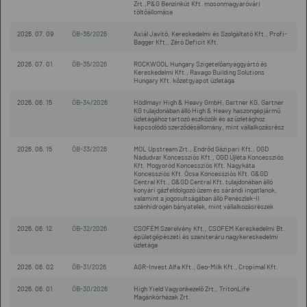
Zrt.,P&G Benzinkút Kft. mosonmagyaróvári
töltőállomása
2026. 07. 09
ÖB-36/2026
Axiál Javító, Kereskedelmi és Szolgáltató Kft., Profi-
Bagger Kft., Zéró Deficit Kft.
2026. 07. 01
ÖB-35/2026
ROCKWOOL Hungary Szigetelőanyaggyártó és
Kereskedelmi Kft., Ravago Building Solutions
Hungary Kft. kőzetgyapot üzletága
2026. 06. 15
ÖB-34/2026
Hödlmayr High & Heavy GmbH, Gartner KG, Gartner
KG tulajdonában álló High & Heavy haszongépjármű
üzletágához tartozó eszközök és az üzletághoz
kapcsolódó szerződésállomány, mint vállalkozásrész
2026. 06. 15
ÖB-33/2026
MOL Upstream Zrt., Endrőd Gázipari Kft., OGD
Nádudvar Koncessziós Kft., OGD Újléta Koncessziós
Kft. Mogyoród Koncessziós Kft. Nagykáta
Koncessziós Kft. Ócsa Koncessziós Kft. O&GD
Central Kft., O&GD Central Kft. tulajdonában álló
konyári gázfeldolgozó üzem és sárándi ingatlanok,
valamint a jogosultságában álló Penészlek-II
szénhidrogén bányatelek, mint vállalkozásrészek
2026. 06. 12
ÖB-32/2026
CSOFÉM Szerelvény Kft., CSOFÉM Kereskedelmi Bt.
épületgépészeti és szaniteráru nagykereskedelmi
üzletága
2026. 06. 02
ÖB-31/2026
AGR-Invest Alfa Kft., Geo-Milk Kft., Cropimal Kft.
2026. 06. 01
ÖB-30/2026
High Yield Vagyonkezelő Zrt., TritonLife
Magánkórházak Zrt.