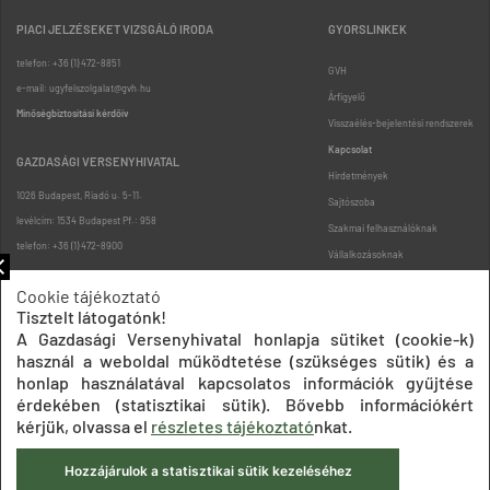
PIACI JELZÉSEKET VIZSGÁLÓ IRODA
GYORSLINKEK
telefon: +36 (1) 472-8851
GVH
e-mail: ugyfelszolgalat@gvh.hu
Árfigyelő
Minőségbiztosítási kérdőív
Visszaélés-bejelentési rendszerek
Kapcsolat
GAZDASÁGI VERSENYHIVATAL
Hirdetmények
1026 Budapest, Riadó u. 5-11.
Sajtószoba
levélcím: 1534 Budapest Pf.: 958
Szakmai felhasználóknak
telefon: +36 (1) 472-8900
Vállalkozásoknak
Fogyasztóknak
Cookie tájékoztató
Podcast
Tisztelt látogatónk!
Oldaltérkép
A Gazdasági Versenyhivatal honlapja sütiket (cookie-k)
használ a weboldal működtetése (szükséges sütik) és a
honlap használatával kapcsolatos információk gyűjtése
érdekében (statisztikai sütik). Bővebb információkért
kérjük, olvassa el
részletes tájékoztató
nkat.
Hozzájárulok a statisztikai sütik kezeléséhez
Impresszum
Adatkezelési tájékoztatók
Akadálymentesítési nyilatkozat