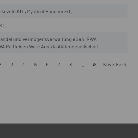
elő Kft.; Mystical Hungary Zrt.
Kft.
 Handel und Vermögensverwaltung eGen; RWA
A Raiffeisen Ware Austria Aktiengesellschaft
2
3
4
5
6
7
8
...
38
Következő