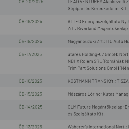
ÖB-20/2025
LEAD VENTURES Alapkezelő Zrt
Gépipari és Kereskedelmi Kft.
ÖB-19/2025
ALTEO Energiaszolgáltató Nyr
Zrt.; Riverland Magántőkealap
ÖB-18/2025
Magyar Suzuki Zrt.; ITC Auto H
ÖB-17/2025
utares Holding-07 GmbH; North
NBHX Rolem SRL (Románia); N
Trim Part Solutions GmbH (Né
ÖB-16/2025
KOSTMANN TRANS Kft.; TISZA 
ÖB-15/2025
Mészáros Lőrinc; Kutas Manag
ÖB-14/2025
CLM Future Magántőkealap; En
és Szolgáltató Kft.
ÖB-13/2025
Waberer’s International Nyrt.;