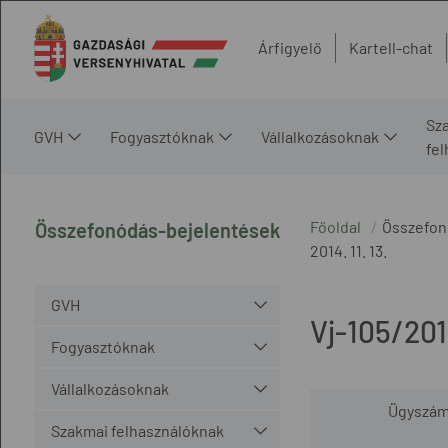
Árfigyelő
Kartell-chat
Sz
GVH
Fogyasztóknak
Vállalkozásoknak
fe
Főoldal
Összefon
Összefonódás-bejelentések
2014. 11. 13.
GVH
Vj-105/20
Fogyasztóknak
Vállalkozásoknak
Ügyszá
Szakmai felhasználóknak