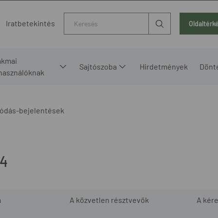
Kereső
Iratbetekintés
Oldaltérk
akmai
Sajtószoba
Hirdetmények
Dönt
lhasználóknak
ódás-bejelentések
14
m
A közvetlen résztvevők
A kér