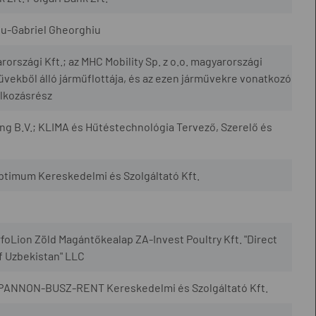
adu-Gabriel Gheorghiu
rszági Kft.; az MHC Mobility Sp. z o.o. magyarországi
ekből álló járműflottája, és az ezen járművekre vonatkozó
alkozásrész
ng B.V.; KLIMA és Hűtéstechnológia Tervező, Szerelő és
ptimum Kereskedelmi és Szolgáltató Kft.
foLion Zöld Magántőkealap ZA-Invest Poultry Kft. "Direct
f Uzbekistan" LLC
.; PANNON-BUSZ-RENT Kereskedelmi és Szolgáltató Kft.