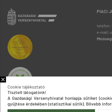
PIACI 
telefon: 
e-mail: 
Minőségb
Cookie tájékoztató
Tisztelt látogatónk!
A Gazdasági Versenyhivatal honlapja sütiket (cook
gyűjtése érdekében (statisztikai sütik). Bővebb infor