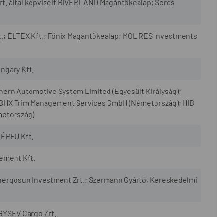
. által képviselt RIVERLAND Magántőkealap; Seres
t.; ÉLTEX Kft.; Főnix Magántőkealap; MOL RES Investments
ungary Kft.
ern Automotive System Limited (Egyesült Királyság);
BHX Trim Management Services GmbH (Németország); HIB
metország)
ÉPFU Kft.
ement Kft.
ergosun Investment Zrt.; Szermann Gyártó, Kereskedelmi
 GYSEV Cargo Zrt.