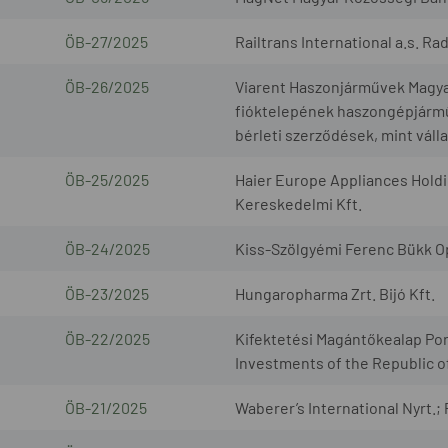
ÖB-27/2025
Railtrans International a.s. R
ÖB-26/2025
Viarent Haszonjárművek Magyaro
fióktelepének haszongépjárműv
bérleti szerződések, mint váll
ÖB-25/2025
Haier Europe Appliances Holdi
Kereskedelmi Kft.
ÖB-24/2025
Kiss-Szölgyémi Ferenc Bükk O
ÖB-23/2025
Hungaropharma Zrt. Bijó Kft.
ÖB-22/2025
Kifektetési Magántőkealap Por
Investments of the Republic o
ÖB-21/2025
Waberer’s International Nyrt