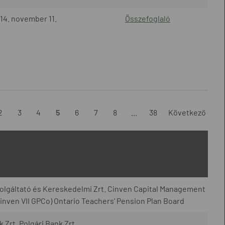
14. november 11.
Összefoglaló
2
3
4
5
6
7
8
...
38
Következő
lgáltató és Kereskedelmi Zrt. Cinven Capital Management
(Cinven VII GPCo) Ontario Teachers' Pension Plan Board
Zrt. Polgári Bank Zrt.