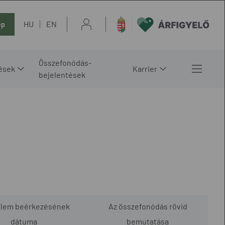
HU
EN
ép
Összefonódás-
ések
Karrier
bejelentések
elem beérkezésének
Az összefonódás rövid
dátuma
bemutatása