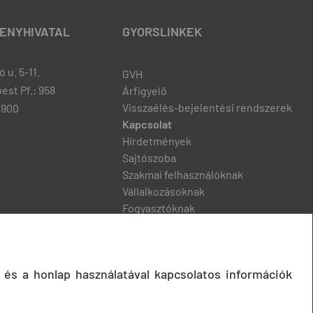
ENYHIVATAL
GYORSLINKEK
 u. 5-11.
GVH
est Pf.: 958
Árfigyelő
Visszaélés-bejelentési rendszerek
8900
Kapcsolat
Hirdetmények
Sajtószoba
Szakmai felhasználóknak
Vállalkozásoknak
Fogyasztóknak
Podcast
 és a honlap használatával kapcsolatos információk