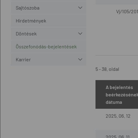
Sajtószoba
Vj/105/201
Hirdetmények
Döntések
Összefonódás-bejelentések
Karrier
5 - 38. oldal
A bejelentés
beérkezéséne
dátuma
2025. 06. 12
2025. 06. 11