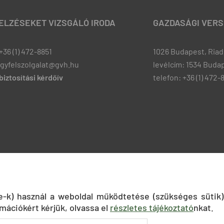
JELZÉSEKET VIZSGÁLÓ IRODA
GAZDASÁGI VERS
+36 (1) 472-8851
1026 Budapest, Riadó
ugyfelszolgalat@gvh.hu
levélcím: 1534 Budap
iztosítási kérdőív
telefon: +36 (1) 472-
ie-k) használ a weboldal működtetése (szükséges sütik)
mációkért kérjük, olvassa el
részletes tájékoztató
nkat.