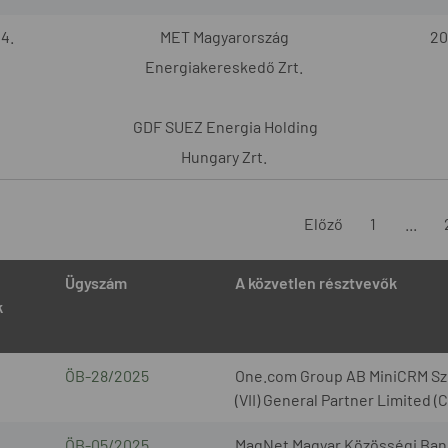
4.
MET Magyarország
20
Energiakereskedő Zrt.
GDF SUEZ Energia Holding
Hungary Zrt.
Előző
1
...
Ügyszám
A közvetlen résztvevők
k
ÖB-28/2025
One.com Group AB MiniCRM Szo
(VII) General Partner Limited 
ÖB-05/2025
MagNet Magyar Közösségi Bank 