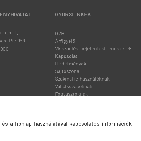
ENYHIVATAL
GYORSLINKEK
 u. 5-11.
GVH
est Pf.: 958
Árfigyelő
Visszaélés-bejelentési rendszerek
8900
Kapcsolat
Hirdetmények
Sajtószoba
Szakmai felhasználóknak
Vállalkozásoknak
Fogyasztóknak
Podcast
 és a honlap használatával kapcsolatos információk