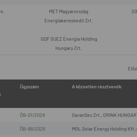
4.
MET Magyarország
20
Energiakereskedő Zrt.
GDF SUEZ Energia Holding
Hungary Zrt.
Elő
Ügyszám
A közvetlen résztvevők
k
ÖB-01/2026
GaranSec Zrt., ORINK HUNGARY
ÖB-66/2025
MOL Solar Energy Holding Kft.; 