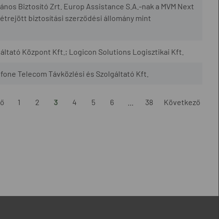
ános Biztosító Zrt. Europ Assistance S.A.-nak a MVM Next
étrejött biztosítási szerződési állomány mint
tató Központ Kft.; Logicon Solutions Logisztikai Kft.
tfone Telecom Távközlési és Szolgáltató Kft.
ző
1
2
3
4
5
6
...
38
Következő