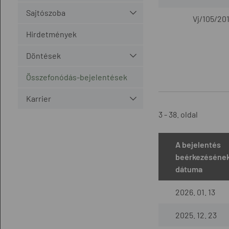
Sajtószoba
Vj/105/201
Hirdetmények
Döntések
Összefonódás-bejelentések
Karrier
3 - 38. oldal
A bejelentés
beérkezéséne
dátuma
2026. 01. 13
2025. 12. 23