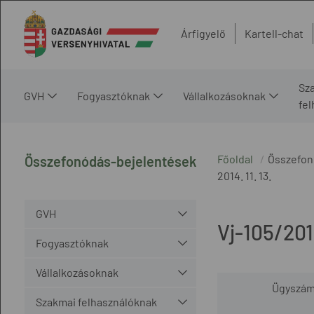
Árfigyelő
Kartell-chat
Sz
GVH
Fogyasztóknak
Vállalkozásoknak
fe
Főoldal
Összefon
Összefonódás-bejelentések
2014. 11. 13.
GVH
Vj-105/20
Fogyasztóknak
Vállalkozásoknak
Ügyszá
Szakmai felhasználóknak