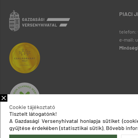
PIACI 
telefon: 
e-mail: 
Minőségb
Cookie tájékoztató
Tisztelt látogatónk!
A Gazdasági Versenyhivatal honlapja sütiket (cook
gyűjtése érdekében (statisztikai sütik). Bővebb infor