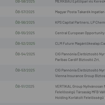
ÖB-58/2025
MERKBAU Építőipari és Keresk
ÖB-57/2025
Magyar Posta Takarék Ingatlan 
ÖB-56/2025
KPS Capital Partners, LP Chem
ÖB-55/2025
Central European Opportunity 
ÖB-52/2025
CLM Future Magántőkealap;Cap
ÖB-54/2025
CIG Pannónia Életbiztosító Nyr
Paribas Cardif Biztosító Zrt.
ÖB-53/2025
CIG Pannónia Életbiztosító Nyr
Vienna Insurance Group Biztosí
ÖB-51/2025
VERTIKAL Group Nyilvánosan 
Felelősségű Társaság MFB Váll
Holding Korlátolt Felelősségű