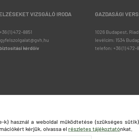
JELZÉSEKET VIZSGÁLÓ IRODA
GAZDASÁGI VERS
+36 (1) 472-8851
1026 Budapest, Riadó
ugyfelszolgalat@gvh.hu
levélcím: 1534 Budap
iztosítási kérdőív
telefon: +36 (1) 472-
ie-k) használ a weboldal működtetése (szükséges sütik)
mációkért kérjük, olvassa el
részletes tájékoztató
nkat.