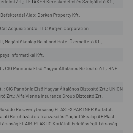
edelmi Zrt.; LÉTAKER Kereskedelmi és Szolgáltató Kft.
Befektetési Alap; Dorkan Property Kft.
Cat AcquisitionCo, LLC Ketjen Corporation
II. Magántőkealap BalaLand Hotel Üzemeltető Kft.
sys Informatikai Kft.
t.; CIG Pannónia Első Magyar Általános Biztosító Zrt.; BNP
t. ; CIG Pannónia Első Magyar Általános Biztosító Zrt.; UNION
tó Zrt.; Alfa Vienna Insurance Group Biztosító Zrt.
Működő Részvénytársaság PLAST-X PARTNER Korlátolt
alati Beruházási és Tranzakciós Magántőkealap AP Plast
 Társaság FLAIR-PLASTIC Korlátolt Felelősségű Társaság