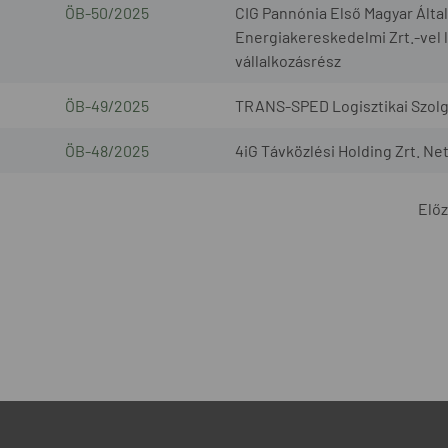
ÖB-50/2025
CIG Pannónia Első Magyar Által
Energiakereskedelmi Zrt.-vel l
vállalkozásrész
ÖB-49/2025
TRANS-SPED Logisztikai Szolgál
ÖB-48/2025
4iG Távközlési Holding Zrt. Ne
Elő