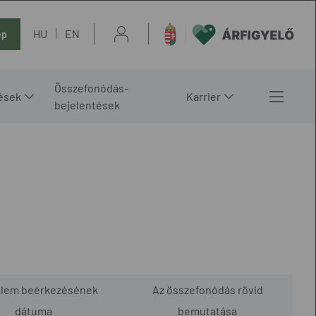
HU
EN
ép
Összefonódás-
ések
Karrier
bejelentések
elem beérkezésének
Az összefonódás rövid
dátuma
bemutatása