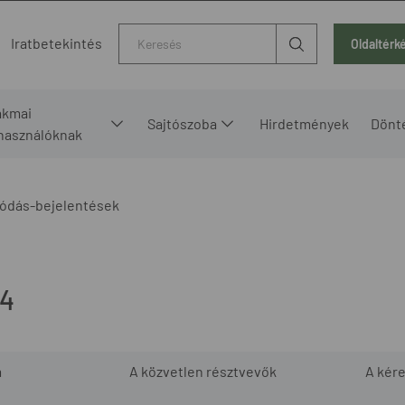
Kereső
Iratbetekintés
Oldaltérk
akmai
Sajtószoba
Hirdetmények
Dönt
lhasználóknak
ódás-bejelentések
14
m
A közvetlen résztvevők
A kér