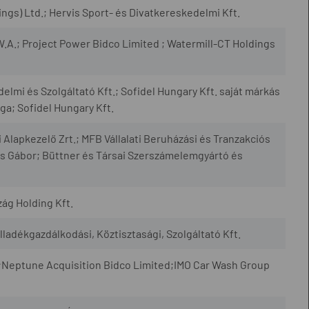
gs) Ltd.; Hervis Sport- és Divatkereskedelmi Kft.
.A.; Project Power Bidco Limited ; Watermill-CT Holdings
mi és Szolgáltató Kft.; Sofidel Hungary Kft. saját márkás
ága; Sofidel Hungary Kft.
apkezelő Zrt.; MFB Vállalati Beruházási és Tranzakciós
s Gábor; Büttner és Társai Szerszámelemgyártó és
ág Holding Kft.
adékgazdálkodási, Köztisztasági, Szolgáltató Kft.
 ;Neptune Acquisition Bidco Limited;IMO Car Wash Group