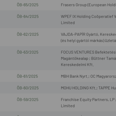
ÖB-65/2025
Frasers Group (European Holdin
ÖB-64/2025
WPEF IX Holding Coöperatief W
Limited
ÖB-62/2025
VAJDA-PAPÍR Gyártó, Kereskedel
(és helyi gyártói márkás) üzlet
ÖB-63/2025
FOCUS VENTURES Befektetési Al
Magántőkealap ; Büttner Tamá
Kereskedelmi Kft.
ÖB-61/2025
MBH Bank Nyrt.; OC Magyarorsz
ÖB-60/2025
MOHU HOLDING Kft.; TAPPE Hull
ÖB-59/2025
Franchise Equity Partners, LP
Limited