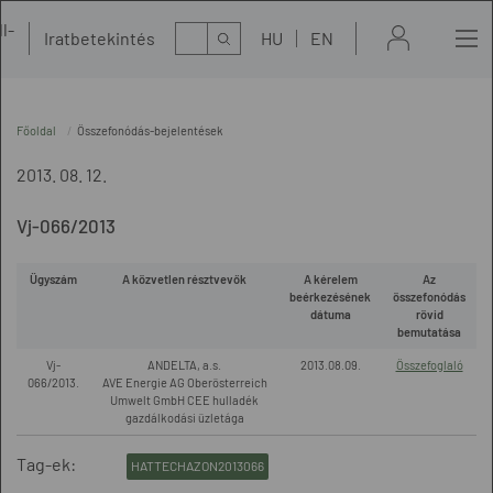
l-
Kereső
Iratbetekintés
HU
EN
t
Főoldal
Összefonódás-bejelentések
2013. 08. 12.
Vj-066/2013
Ügyszám
A közvetlen résztvevők
A kérelem
Az
beérkezésének
összefonódás
dátuma
rövid
bemutatása
Vj-
ANDELTA, a.s.
2013.08.09.
Összefoglaló
066/2013.
AVE Energie AG Oberösterreich
Umwelt GmbH CEE hulladék
gazdálkodási üzletága
Tag-ek:
HATTECHAZON2013066