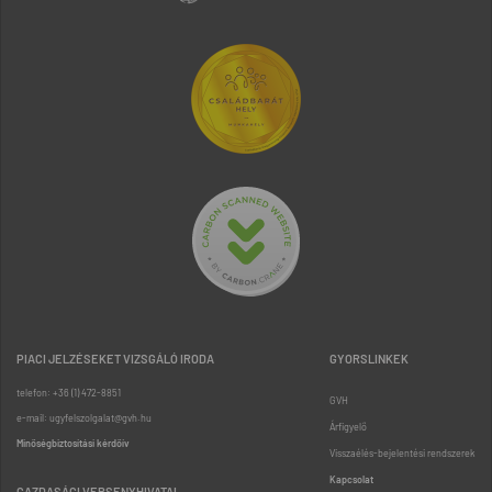
PIACI JELZÉSEKET VIZSGÁLÓ IRODA
GYORSLINKEK
telefon: +36 (1) 472-8851
GVH
e-mail: ugyfelszolgalat@gvh.hu
Árfigyelő
Minőségbiztosítási kérdőív
Visszaélés-bejelentési rendszerek
Kapcsolat
GAZDASÁGI VERSENYHIVATAL