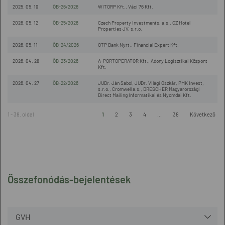
2025. 05. 19
ÖB-26/2026
WITORP Kft., Váci 76 Kft.
2026. 05. 12
ÖB-25/2026
Czech Property Investments, a.s., CZ Hotel
Properties JV, s.r.o.
2026. 05. 11
ÖB-24/2026
OTP Bank Nyrt., Financial Expert Kft.
2026. 04. 28
ÖB-23/2026
A-PORTOPERATOR Kft., Adony Logisztikai Központ
Kft.
2026. 04. 27
ÖB-22/2026
JUDr. Ján Sabol, JUDr. Világi Oszkár, PMK Invest,
s.r.o., Cromwell a.s., DRESCHER Magyarországi
Direct Mailing Informatikai és Nyomdai Kft.
1 - 38. oldal
1
2
3
4
...
38
Következő
Összefonódás-bejelentések
GVH