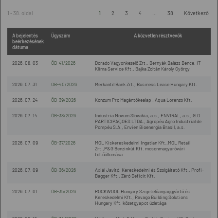
1 - 38. oldal
1
2
3
4
...
38
Következő
A bejelentés
Ügyszám
A közvetlen résztvevők
beérkezésének
dátuma
2026. 08. 03
ÖB-41/2026
Dorado Vagyonkezelő Zrt., Bernyák Balázs Bence, IT
Klima Service Kft., Bajka Zoltán Károly György
2026. 07. 31
ÖB-40/2026
Merkantil Bank Zrt., Business Lease Hungary Kft.
2026. 07. 24
ÖB-39/2026
Konzum Pro Magántőkealap , Aqua Lorenzo Kft.
2026. 07. 14
ÖB-38/2026
Industria Novum Slovakia, a.s., ENVIRAL, a.s., G.O
PARTICIPAÇÕES LTDA., Agropéu Agro Industrial de
Pompéu S.A., Envien Bioenergia Brasil, a.s.
2026. 07. 09
ÖB-37/2026
MOL Kiskereskedelmi Ingatlan Kft.,MOL Retail
Zrt.,P&G Benzinkút Kft. mosonmagyaróvári
töltőállomása
2026. 07. 09
ÖB-36/2026
Axiál Javító, Kereskedelmi és Szolgáltató Kft., Profi-
Bagger Kft., Zéró Deficit Kft.
2026. 07. 01
ÖB-35/2026
ROCKWOOL Hungary Szigetelőanyaggyártó és
Kereskedelmi Kft., Ravago Building Solutions
Hungary Kft. kőzetgyapot üzletága