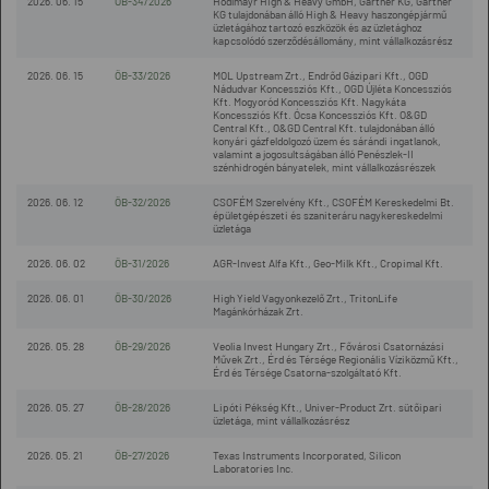
2026. 06. 15
ÖB-34/2026
Hödlmayr High & Heavy GmbH, Gartner KG, Gartner
KG tulajdonában álló High & Heavy haszongépjármű
üzletágához tartozó eszközök és az üzletághoz
kapcsolódó szerződésállomány, mint vállalkozásrész
2026. 06. 15
ÖB-33/2026
MOL Upstream Zrt., Endrőd Gázipari Kft., OGD
Nádudvar Koncessziós Kft., OGD Újléta Koncessziós
Kft. Mogyoród Koncessziós Kft. Nagykáta
Koncessziós Kft. Ócsa Koncessziós Kft. O&GD
Central Kft., O&GD Central Kft. tulajdonában álló
konyári gázfeldolgozó üzem és sárándi ingatlanok,
valamint a jogosultságában álló Penészlek-II
szénhidrogén bányatelek, mint vállalkozásrészek
2026. 06. 12
ÖB-32/2026
CSOFÉM Szerelvény Kft., CSOFÉM Kereskedelmi Bt.
épületgépészeti és szaniteráru nagykereskedelmi
üzletága
2026. 06. 02
ÖB-31/2026
AGR-Invest Alfa Kft., Geo-Milk Kft., Cropimal Kft.
2026. 06. 01
ÖB-30/2026
High Yield Vagyonkezelő Zrt., TritonLife
Magánkórházak Zrt.
2026. 05. 28
ÖB-29/2026
Veolia Invest Hungary Zrt., Fővárosi Csatornázási
Művek Zrt., Érd és Térsége Regionális Víziközmű Kft.,
Érd és Térsége Csatorna-szolgáltató Kft.
2026. 05. 27
ÖB-28/2026
Lipóti Pékség Kft., Univer-Product Zrt. sütőipari
üzletága, mint vállalkozásrész
2026. 05. 21
ÖB-27/2026
Texas Instruments Incorporated, Silicon
Laboratories Inc.