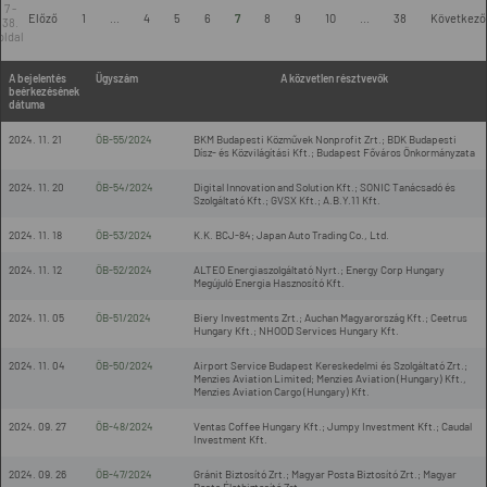
7 -
Előző
1
...
4
5
6
7
8
9
10
...
38
Következő
38.
oldal
A bejelentés
Ügyszám
A közvetlen résztvevők
beérkezésének
dátuma
2024. 11. 21
ÖB-55/2024
BKM Budapesti Közművek Nonprofit Zrt.; BDK Budapesti
Dísz- és Közvilágítási Kft.; Budapest Főváros Önkormányzata
2024. 11. 20
ÖB-54/2024
Digital Innovation and Solution Kft.; SONIC Tanácsadó és
Szolgáltató Kft.; GVSX Kft.; A.B.Y.11 Kft.
2024. 11. 18
ÖB-53/2024
K.K. BCJ-84; Japan Auto Trading Co., Ltd.
2024. 11. 12
ÖB-52/2024
ALTEO Energiaszolgáltató Nyrt.; Energy Corp Hungary
Megújuló Energia Hasznosító Kft.
2024. 11. 05
ÖB-51/2024
Biery Investments Zrt.; Auchan Magyarország Kft.; Ceetrus
Hungary Kft.; NHOOD Services Hungary Kft.
2024. 11. 04
ÖB-50/2024
Airport Service Budapest Kereskedelmi és Szolgáltató Zrt.;
Menzies Aviation Limited; Menzies Aviation (Hungary) Kft.,
Menzies Aviation Cargo (Hungary) Kft.
2024. 09. 27
ÖB-48/2024
Ventas Coffee Hungary Kft.; Jumpy Investment Kft.; Caudal
Investment Kft.
2024. 09. 26
ÖB-47/2024
Gránit Biztosító Zrt.; Magyar Posta Biztosító Zrt.; Magyar