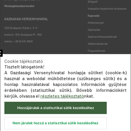
Árfigyelő
Minőségbiztosítási kérdőív
Visszaélés-bejelentési rendszerek
Kapcsolat
GAZDASÁGI VERSENYHIVATAL
Hirdetmények
1026 Budapest, Riadó u. 5-11.
Sajtószoba
levélcím: 1534 Budapest Pf.: 958
Szakmai felhasználóknak
telefon: +36 (1) 472-8900
Vállalkozásoknak
Fogyasztóknak
Podcast
Cookie tájékoztató
Oldaltérkép
Tisztelt látogatónk!
A Gazdasági Versenyhivatal honlapja sütiket (cookie-k)
használ a weboldal működtetése (szükséges sütik) és a
honlap használatával kapcsolatos információk gyűjtése
érdekében (statisztikai sütik). Bővebb információkért
kérjük, olvassa el
részletes tájékoztató
nkat.
Impresszum
Adatkezelési tájékoztatók
Akadálymentesítési nyilatkozat
Hozzájárulok a statisztikai sütik kezeléséhez
Közadatkereső
Süti beállítások
ÁSZF
© 2020 Gazdasági Versenyhivatal
Nem járulok hozzá a statisztikai sütik kezeléséhez