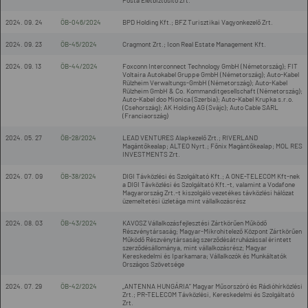
Posta Életbiztosító Zrt.
2024. 09. 24
ÖB-046/2024
BPD Holding Kft.; BFZ Turisztikai Vagyonkezelő Zrt.
2024. 09. 23
ÖB-45/2024
Cragmont Zrt.; Icon Real Estate Management Kft.
2024. 09. 13
ÖB-44/2024
Foxconn Interconnect Technology GmbH (Németország); FIT
Voltaira Autokabel Gruppe GmbH (Németország); Auto-Kabel
Rülzheim Verwaltungs-GmbH (Németország); Auto-Kabel
Rülzheim GmbH & Co. Kommanditgesellschaft (Németország);
Auto-Kabel doo Mionica (Szerbia); Auto-Kabel Krupka s.r.o.
(Csehország); AK Holding AG (Svájc); Auto Cable SARL
(Franciaország)
2024. 05. 27
ÖB-28/2024
LEAD VENTURES Alapkezelő Zrt.; RIVERLAND
Magántőkealap; ALTEO Nyrt.; Főnix Magántőkealap; MOL RES
INVESTMENTS Zrt.
2024. 07. 09
ÖB-38/2024
DIGI Távközlési és Szolgáltató Kft.; A ONE-TELECOM Kft-nek
a DIGI Távközlési és Szolgáltató Kft.-t, valamint a Vodafone
Magyarország Zrt.-t kiszolgáló vezetékes távközlési hálózat
üzemeltetési üzletága mint vállalkozásrész
2024. 08. 03
ÖB-43/2024
KAVOSZ Vállalkozásfejlesztési Zártkörűen Működő
Részvénytársaság; Magyar-Mikrohitelező Központ Zártkörűen
Működő Részvénytársaság szerződésátruházással érintett
szerződésállománya, mint vállalkozásrész; Magyar
Kereskedelmi és Iparkamara; Vállalkozók és Munkáltatók
Országos Szövetsége
2024. 07. 29
ÖB-42/2024
„ANTENNA HUNGÁRIA” Magyar Műsorszóró és Rádióhírközlési
Zrt.; PR-TELECOM Távközlési, Kereskedelmi és Szolgáltató
Zrt.