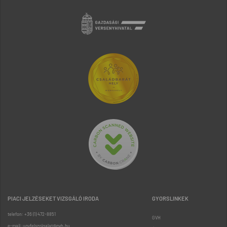
PIACI JELZÉSEKET VIZSGÁLÓ IRODA
GYORSLINKEK
telefon: +36 (1) 472-8851
GVH
e-mail: ugyfelszolgalat@gvh.hu