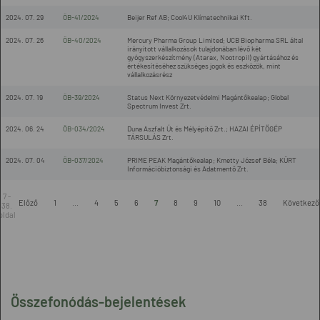
2024. 07. 29
ÖB-41/2024
Beijer Ref AB; Cool4U Klímatechnikai Kft.
2024. 07. 26
ÖB-40/2024
Mercury Pharma Group Limited; UCB Biopharma SRL által
irányított vállalkozások tulajdonában lévő két
gyógyszerkészítmény (Atarax, Nootropil) gyártásához és
értékesítéséhez szükséges jogok és eszközök, mint
vállalkozásrész
2024. 07. 19
ÖB-39/2024
Status Next Környezetvédelmi Magántőkealap; Global
Spectrum Invest Zrt.
2024. 06. 24
ÖB-034/2024
Duna Aszfalt Út és Mélyépítő Zrt.; HAZAI ÉPÍTŐGÉP
TÁRSULÁS Zrt.
2024. 07. 04
ÖB-037/2024
PRIME PEAK Magántőkealap; Kmetty József Béla; KÜRT
Információbiztonsági és Adatmentő Zrt.
7 -
Előző
1
...
4
5
6
7
8
9
10
...
38
Következő
38.
oldal
Összefonódás-bejelentések