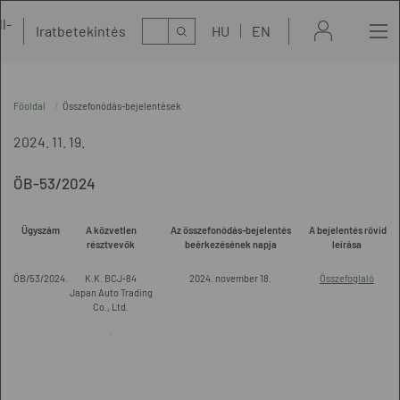
l-
Kereső
Iratbetekintés
HU
EN
t
Főoldal
Összefonódás-bejelentések
2024. 11. 19.
ÖB-53/2024
Ügyszám
A közvetlen
Az összefonódás-bejelentés
A bejelentés rövid
résztvevők
beérkezésének napja
leírása
ÖB/53/2024.
K.K. BCJ-84
2024. november 18.
Összefoglaló
Japan Auto Trading
Co., Ltd.
.