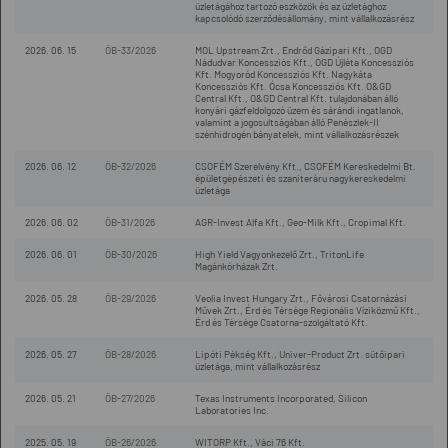
üzletágához tartozó eszközök és az üzletághoz
kapcsolódó szerződésállomány, mint vállalkozásrész
2026. 06. 15
ÖB-33/2026
MOL Upstream Zrt., Endrőd Gázipari Kft., OGD
Nádudvar Koncessziós Kft., OGD Újléta Koncessziós
Kft. Mogyoród Koncessziós Kft. Nagykáta
Koncessziós Kft. Ócsa Koncessziós Kft. O&GD
Central Kft., O&GD Central Kft. tulajdonában álló
konyári gázfeldolgozó üzem és sárándi ingatlanok,
valamint a jogosultságában álló Penészlek-II
szénhidrogén bányatelek, mint vállalkozásrészek
2026. 06. 12
ÖB-32/2026
CSOFÉM Szerelvény Kft., CSOFÉM Kereskedelmi Bt.
épületgépészeti és szaniteráru nagykereskedelmi
üzletága
2026. 06. 02
ÖB-31/2026
AGR-Invest Alfa Kft., Geo-Milk Kft., Cropimal Kft.
2026. 06. 01
ÖB-30/2026
High Yield Vagyonkezelő Zrt., TritonLife
Magánkórházak Zrt.
2026. 05. 28
ÖB-29/2026
Veolia Invest Hungary Zrt., Fővárosi Csatornázási
Művek Zrt., Érd és Térsége Regionális Víziközmű Kft.,
Érd és Térsége Csatorna-szolgáltató Kft.
2026. 05. 27
ÖB-28/2026
Lipóti Pékség Kft., Univer-Product Zrt. sütőipari
üzletága, mint vállalkozásrész
2026. 05. 21
ÖB-27/2026
Texas Instruments Incorporated, Silicon
Laboratories Inc.
2025. 05. 19
ÖB-26/2026
WITORP Kft., Váci 76 Kft.