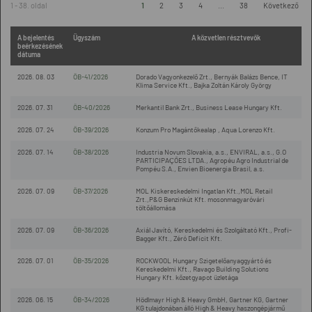
1 - 38. oldal
1
2
3
4
...
38
Következő
A bejelentés
Ügyszám
A közvetlen résztvevők
beérkezésének
dátuma
2026. 08. 03
ÖB-41/2026
Dorado Vagyonkezelő Zrt., Bernyák Balázs Bence, IT
Klima Service Kft., Bajka Zoltán Károly György
2026. 07. 31
ÖB-40/2026
Merkantil Bank Zrt., Business Lease Hungary Kft.
2026. 07. 24
ÖB-39/2026
Konzum Pro Magántőkealap , Aqua Lorenzo Kft.
2026. 07. 14
ÖB-38/2026
Industria Novum Slovakia, a.s., ENVIRAL, a.s., G.O
PARTICIPAÇÕES LTDA., Agropéu Agro Industrial de
Pompéu S.A., Envien Bioenergia Brasil, a.s.
2026. 07. 09
ÖB-37/2026
MOL Kiskereskedelmi Ingatlan Kft.,MOL Retail
Zrt.,P&G Benzinkút Kft. mosonmagyaróvári
töltőállomása
2026. 07. 09
ÖB-36/2026
Axiál Javító, Kereskedelmi és Szolgáltató Kft., Profi-
Bagger Kft., Zéró Deficit Kft.
2026. 07. 01
ÖB-35/2026
ROCKWOOL Hungary Szigetelőanyaggyártó és
Kereskedelmi Kft., Ravago Building Solutions
Hungary Kft. kőzetgyapot üzletága
2026. 06. 15
ÖB-34/2026
Hödlmayr High & Heavy GmbH, Gartner KG, Gartner
KG tulajdonában álló High & Heavy haszongépjármű