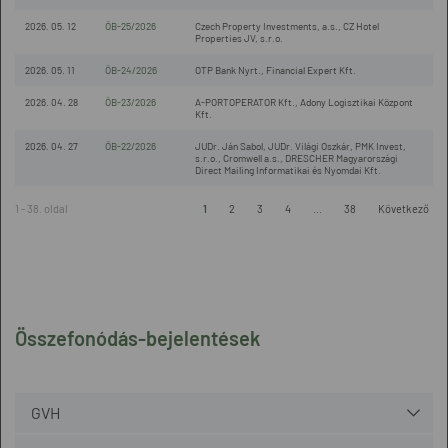
2026. 05. 12
ÖB-25/2026
Czech Property Investments, a.s., CZ Hotel
Properties JV, s.r.o.
2026. 05. 11
ÖB-24/2026
OTP Bank Nyrt., Financial Expert Kft.
2026. 04. 28
ÖB-23/2026
A-PORTOPERATOR Kft., Adony Logisztikai Központ
Kft.
2026. 04. 27
ÖB-22/2026
JUDr. Ján Sabol, JUDr. Világi Oszkár, PMK Invest,
s.r.o., Cromwell a.s., DRESCHER Magyarországi
Direct Mailing Informatikai és Nyomdai Kft.
1 - 38. oldal
1
2
3
4
...
38
Következő
Összefonódás-bejelentések
GVH