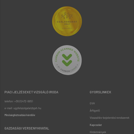
PIACI JELZÉSEKET VIZSGÁLÓ IRODA
GYORSLINKEK
telefon: +36 (1) 472-8851
GVH
e-mail: ugyfelszolgalat@gvh.hu
Árfigyelő
Minőségbiztosítási kérdőív
Visszaélés-bejelentési rendszerek
Kapcsolat
GAZDASÁGI VERSENYHIVATAL
Hirdetmények