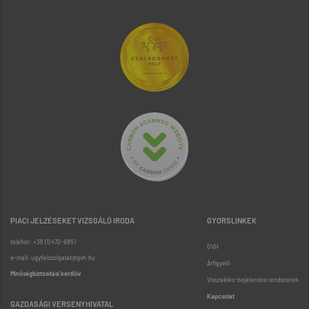
PIACI JELZÉSEKET VIZSGÁLÓ IRODA
GYORSLINKEK
telefon: +36 (1) 472-8851
GVH
e-mail: ugyfelszolgalat@gvh.hu
Árfigyelő
Minőségbiztosítási kérdőív
Visszaélés-bejelentési rendszerek
Kapcsolat
GAZDASÁGI VERSENYHIVATAL