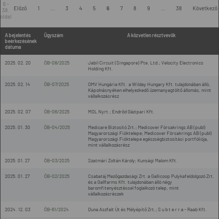
6 -
Előző
1
...
3
4
5
6
7
8
9
...
38
Következő
38.
oldal
A bejelentés
Ügyszám
A közvetlen résztvevők
beérkezésének
dátuma
2025. 02. 20
ÖB-08/2025
Jabil Circuit (Singapore) Pte. Ltd.; Velocity Electronics
Holding Kft.
2025. 02. 14
ÖB-07/2025
OMV Hungária Kft. a Wilday Hungary Kft. tulajdonában álló,
Kápolnásnyéken elhelyezkedő üzemanyagtöltő állomás, mint
vállalkozásrész
2025. 02. 07
ÖB-06/2025
MOL Nyrt.; Endrőd Gázipari Kft.
2025. 01. 30
ÖB-04/2025
Medicare Biztosító Zrt.; Medicover Försakrings AB (publ)
Magyarországi Fióktelepe; Medicover Försakrings AB (publ)
Magyarországi Fióktelepe egészségbiztosítási portfóliója,
mint vállalkozásrész
2025. 01. 27
ÖB-03/2025
Szatmári Zoltán Károly; Kunsági Malom Kft.
2025. 01. 27
ÖB-02/2025
Csabatáj Mezőgazdasági Zrt. a Gallicoop Pulykafeldolgozó Zrt.
és a Gallfarms Kft. tulajdonában álló négy
baromfitenyésztéssel foglalkozó telep, mint
vállalkozásrészek
2024. 12. 03
ÖB-61/2024
Duna Aszfalt Út és Mélyépítő Zrt.; S u b t e r r a - Raab Kft.