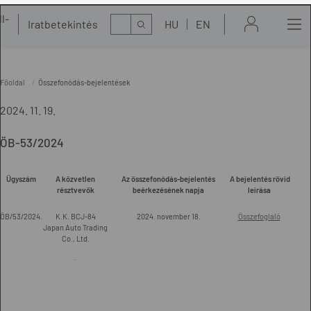
l-
Kereső
Iratbetekintés
HU
EN
t
Főoldal
Összefonódás-bejelentések
2024. 11. 19.
ÖB-53/2024
Ügyszám
A közvetlen
Az összefonódás-bejelentés
A bejelentés rövid
résztvevők
beérkezésének napja
leírása
ÖB/53/2024.
K.K. BCJ-84
2024. november 18.
Összefoglaló
Japan Auto Trading
Co., Ltd.
.