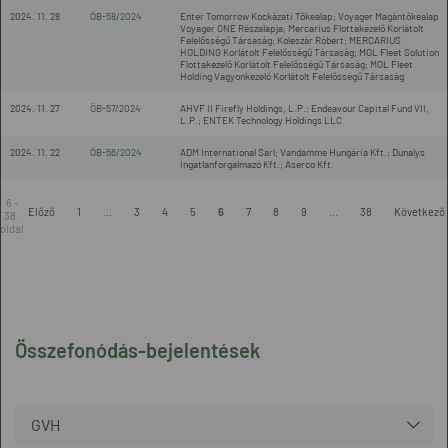
2024. 11. 28
ÖB-58/2024
Enter Tomorrow Kockázati Tőkealap; Voyager Magántőkealap
Voyager ONE Részalapja; Mercarius Flottakezelő Korlátolt
Felelősségű Társaság; Koleszár Róbert; MERCARIUS
HOLDING Korlátolt Felelősségű Társaság; MOL Fleet Solution
Flottakezelő Korlátolt Felelősségű Társaság; MOL Fleet
Holding Vagyonkezelő Korlátolt Felelősségű Társaság
2024. 11. 27
ÖB-57/2024
AHVF II Firefly Holdings, L.P.; Endeavour Capital Fund VII,
L.P.; ENTEK Technology Holdings LLC
2024. 11. 22
ÖB-56/2024
ADM International Sarl; Vandamme Hungária Kft.; Dunalys
Ingatlanforgalmazó Kft.; Aserco Kft.
6 -
Előző
1
...
3
4
5
6
7
8
9
...
38
Következő
38.
oldal
Összefonódás-bejelentések
GVH