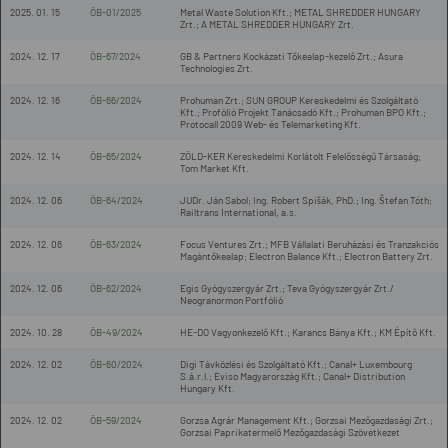
2025. 01. 15
ÖB-01/2025
Metal Waste Solution Kft.; METAL SHREDDER HUNGARY
Zrt.; A METAL SHREDDER HUNGARY Zrt.
2024. 12. 17
ÖB-67/2024
GB & Partners Kockázati Tőkealap-kezelő Zrt.; Asura
Technologies Zrt.
2024. 12. 16
ÖB-66/2024
Prohuman Zrt.; SUN GROUP Kereskedelmi és Szolgáltató
Kft.; Profólió Projekt Tanácsadó Kft.; Prohuman BPO Kft.;
Protocall 2009 Web- és Telemarketing Kft.
2024. 12. 14
ÖB-65/2024
ZÖLD-KER Kereskedelmi Korlátolt Felelősségű Társaság;
Tom Market Kft.
2024. 12. 06
ÖB-64/2024
JUDr. Ján Sabol; Ing. Robert Spišák, PhD.; Ing. Štefan Tóth;
Railtrans International, a.s.
2024. 12. 06
ÖB-63/2024
Focus Ventures Zrt.; MFB Vállalati Beruházási és Tranzakciós
Magántőkealap; Electron Balance Kft.; Electron Battery Zrt.
2024. 12. 06
ÖB-62/2024
Egis Gyógyszergyár Zrt.; Teva Gyógyszergyár Zrt./
Neogranormon Portfólió
2024. 10. 28
ÖB-49/2024
HE-DO Vagyonkezelő Kft.; Karancs Bánya Kft.; KM Építő Kft.
2024. 12. 02
ÖB-60/2024
Digi Távközlési és Szolgáltató Kft.; Canal+ Luxembourg
S.á.r.l.; Eviso Magyarország Kft.; Canal+ Distribution
Hungary Kft.
2024. 12. 02
ÖB-59/2024
Gorzsa Agrár Management Kft.; Gorzsai Mezőgazdasági Zrt.;
Gorzsai Paprikatermelő Mezőgazdasági Szövetkezet