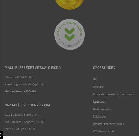
PIACI JELZÉSEKET VIZSGÁLÓ IRODA
GYORSLINKEK
telefon: +36 (1) 472-8851
GVH
e-mail: ugyfelszolgalat@gvh.hu
Árfigyelő
Minőségbiztosítási kérdőív
Visszaélés-bejelentési rendszerek
Kapcsolat
GAZDASÁGI VERSENYHIVATAL
Hirdetmények
1026 Budapest, Riadó u. 5-11.
Sajtószoba
levélcím: 1534 Budapest Pf.: 958
Szakmai felhasználóknak
telefon: +36 (1) 472-8900
Vállalkozásoknak
Fogyasztóknak