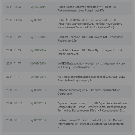
2014. 12. 31
Vj-128/2014
Füzes-Kacsa Baromfitenyésztő Kft.; Bács-Tak
Takarmánygyártó és Forgalmazó Kft.
2015. 01. 05
Vj-001/2015
BONITÁS 2002 Befektető és Tanácsadó Zrt. OT
Industries Vagyonkezelő Zrt. (korábbi neve Olajterv
Vagyonkezelő Tanácsadó és Szolgáltató Zrt.)
2014. 11. 25
Vj-110/2014
Fordulat Tőkealap; DAKRON-Invest Kft; Graboplast
Padlógyártó Zrt.
2014. 11. 24
Vj-108/2014
Fordulat Tőkealap; OTP Bank Nyrt.; Magyar Export-
Import Bank Zrt.
2014. 11. 17
Vj-106/2014
VAMED Egészségügyi Hungária Kft.; Aquaworld Hotel
és Élményfürdő Szolgáltató Zrt.
2014. 11. 11
Vj-105/2014
MET Magyarország Energiakereskedő Zrt.; GDF SUEZ
Energia Holding Hungary Zrt.
2014. 10. 27
Vj-096/2014
Infineon Technologies AG; International Rectifier
Corporation
2014. 10. 02
Vj-085/2014
Agrotec Magyarország Kft.; IKR Agrár Kereskedelmi és
Szolgáltató Kft.; Pécs-Reménypusztai Mezőgazdasági
Termelő és Kereskedelmi Kft.; IKR Kereskedelmi Zrt.
2014. 10. 01
Vj-082/2014
Garhartt Invest 2014 Zrt. Market Építő Zrt. Market
International Zrt. Market Épületszerviz Karbantartó
Kft.