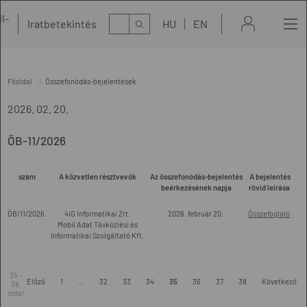
l-
Kereső
Iratbetekintés
HU
EN
t
Főoldal
Összefonódás-bejelentések
2026. 02. 20.
ÖB-11/2026
szám
A közvetlen résztvevők
Az összefonódás-bejelentés
A bejelentés
beérkezésének napja
rövid leírása
ÖB/11/2026.
4iG Informatikai Zrt.
2026. február 20.
Összefoglaló
Mobil Adat Távközlési és
Informatikai Szolgáltató Kft.
35 -
Előző
1
...
32
33
34
35
36
37
38
Következő
38.
oldal