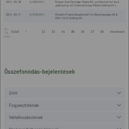
2014. 09. 26
Vj-080/2014
Ringier Axel Springer Media AG; „profession.hu” és a
„jobmonitor.hu” (Central Group Media Holding Kft.)
2014. 09. 17
Vj-079/2014
Michelin Finanz Gesellschaft für Beteiligungen AG &
OGH; IHLE Holding AG
35 -
Előző
1
...
32
33
34
35
36
37
38
Következő
38.
oldal
Összefonódás-bejelentések
GVH
Fogyasztóknak
Vállalkozásoknak