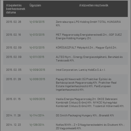
A bejelentés
Ügyszám
A közvetlen résztvevők
beérkezésének
dátuma
2015. 02. 26
Vj-019/2015
Zentraleuropa LPG Holding GmbH TOTAL HUNGARIA
Kft.
2015. 02. 16
Vj-013/2015
MET Magyarország Energiakereskedő Zrt.; GDF SUEZ
Energia Holding Hungary Zrt.
2015. 02. 09
Vj-012/2015
KÖRÖSASZFALT Mélyépítő Zrt.; Magyar Építő Zrt.
2015. 02. 09
Vj-011/2015
ALTEO Nyrt.; Sinergy Energiaszolgáltató, Beruházó és
Tanácsadó Kft.
2015. 02. 05
Vj-009/2015
Intel Corporation; Lantiq HoldCo S.á.r.l.
2015. 01. 29
Vj-006/2015
Papag AG Newcredit OÜ Praktiker Építési és
Barkácspiacok Magyarország Kft. Praktiker Real
Estate Ingatlanhasznosító Kft. PanEuropean
Ingatlanhasznosító Kft.
2015. 01. 15
Vj-005/2015
Veolia Energia Magyarország Zrt. DKCE Debreceni
Kombinált Ciklusú Erőmű Kft. NYKCE Nyíregyházi
Kombinált Ciklusú Erőmű Kft. Tiszántúli Hőtermelő Kft.
2014. 11. 28
Vj-114/2014
DS Smith Packaging Hungary Kft.; Branaldi Kft
2014. 12. 23
Vj-126/2014
NoKes16 Kft.; Z + D Nagykereskedelmi és Diszkont Kft.;
ZD Vagyonkezelő Kft.