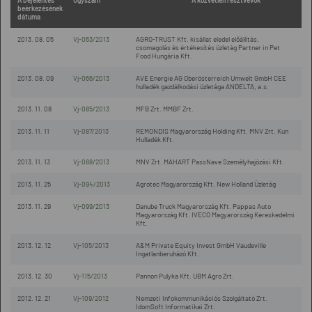
A bejelentés
Ügyszám
A közvetlen résztvevők
beérkezésének
dátuma
2013. 08. 05
Vj-063/2013
AGRO-TRUST Kft. kisállat eledel előállítás,
csomagolás és értékesítés üzletág Partner in Pet
Food Hungária Kft.
2013. 08. 09
Vj-066/2013
AVE Energie AG Oberösterreich Umwelt GmbH CEE
hulladék gazdálkodási üzletága ANDELTA, a.s.
2013. 11. 08
Vj-085/2013
MFB Zrt. MMBF Zrt.
2013. 11. 11
Vj-087/2013
REMONDIS Magyarország Holding Kft. MNV Zrt. Kun
Hulladék Kft.
2013. 11. 13
Vj-088/2013
MNV Zrt. MAHART PassNave Személyhajózási Kft.
2013. 11. 25
Vj-094/2013
Agrotec Magyarország Kft. New Holland Üzletág
2013. 11. 29
Vj-099/2013
Danube Truck Magyarország Kft. Pappas Auto
Magyarország Kft. IVECO Magyarország Kereskedelmi
Kft.
2013. 12. 12
Vj-105/2013
A&M Private Equity Invest GmbH Vaudeville
Ingatlanberuházó Kft.
2013. 12. 30
Vj-115/2013
Pannon Pulyka Kft. UBM Agro Zrt.
2012. 12. 21
Vj-109/2012
Nemzeti Infokommunikációs Szolgáltató Zrt.
IdomSoft Informatikai Zrt.