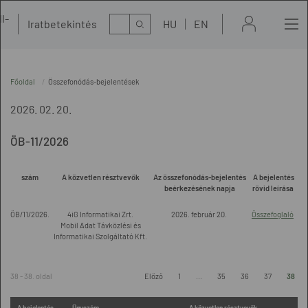
l-
Kereső
Iratbetekintés
HU
EN
t
Főoldal
Összefonódás-bejelentések
2026. 02. 20.
ÖB-11/2026
szám
A közvetlen résztvevők
Az összefonódás-bejelentés
A bejelentés
beérkezésének napja
rövid leírása
ÖB/11/2026.
4iG Informatikai Zrt.
2026. február 20.
Összefoglaló
Mobil Adat Távközlési és
Informatikai Szolgáltató Kft.
38 - 38. oldal
Előző
1
...
35
36
37
38