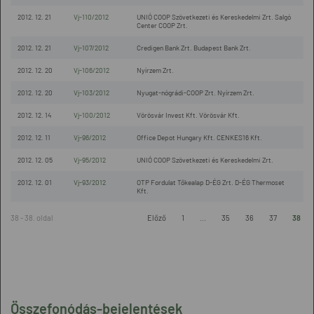
2012. 12. 21
Vj-110/2012
UNIÓ COOP Szövetkezeti és Kereskedelmi Zrt. Salgó
Center COOP Zrt.
2012. 12. 21
Vj-107/2012
Credigen Bank Zrt. Budapest Bank Zrt.
2012. 12. 20
Vj-106/2012
Nyírzem Zrt.
2012. 12. 20
Vj-103/2012
Nyugat-nógrádi-COOP Zrt. Nyírzem Zrt.
2012. 12. 14
Vj-100/2012
Vörösvár Invest Kft. Vörösvár Kft.
2012. 12. 11
Vj-96/2012
Office Depot Hungary Kft. CENKES16 Kft.
2012. 12. 05
Vj-95/2012
UNIÓ COOP Szövetkezeti és Kereskedelmi Zrt.
2012. 12. 01
Vj-93/2012
OTP Fordulat Tőkealap D-ÉG Zrt. D-ÉG Thermoset
Kft.
38 - 38. oldal
Előző
1
...
35
36
37
38
Összefonódás-bejelentések