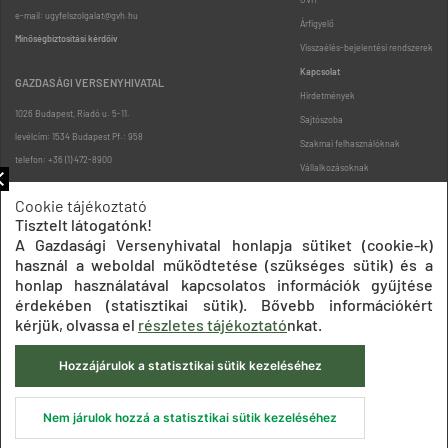
e-mail: ugyfelszolgalat@gvh.hu
Árfigyelő
Minőségbiztosítási kérdőív
Visszaélés-bejelentési rendszerek
Kapcsolat
GAZDASÁGI VERSENYHIVATAL
Hirdetmények
1026 Budapest, Riadó u. 5-11.
Sajtószoba
levélcím: 1534 Budapest Pf.: 958
Szakmai felhasználóknak
telefon: +36 (1) 472-8900
Vállalkozásoknak
Fogyasztóknak
Cookie tájékoztató
Podcast
Tisztelt látogatónk!
Oldaltérkép
A Gazdasági Versenyhivatal honlapja sütiket (cookie-k)
használ a weboldal működtetése (szükséges sütik) és a
honlap használatával kapcsolatos információk gyűjtése
érdekében (statisztikai sütik). Bővebb információkért
kérjük, olvassa el
részletes tájékoztató
nkat.
Hozzájárulok a statisztikai sütik kezeléséhez
Impresszum
Adatkezelési tájékoztatók
Akadálymentesítési nyilatkozat
Közadatkereső
Süti beállítások
ÁSZF
Nem járulok hozzá a statisztikai sütik kezeléséhez
© 2020 Gazdasági Versenyhivatal