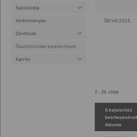
Sajtószoba
Hirdetmények
ÖB/45/2023.
Döntések
Összefonódás-bejelentések
Karrier
2 - 38. oldal
A bejelentés
beérkezéséne
dátuma