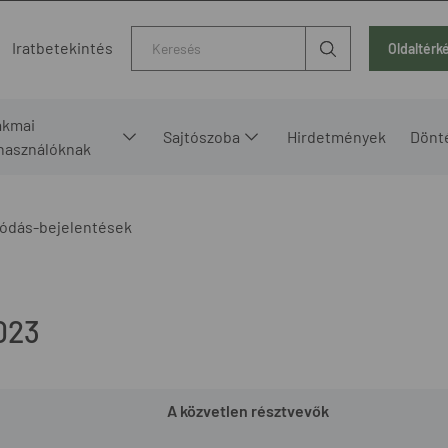
Kereső
Iratbetekintés
Oldaltérk
akmai
Sajtószoba
Hirdetmények
Dönt
lhasználóknak
ódás-bejelentések
023
A közvetlen résztvevők