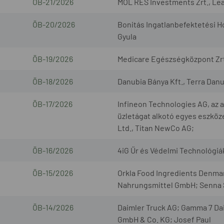
ÖB-21/2026
MOL RES Investments Zrt., Lea
ÖB-20/2026
Bonitás Ingatlanbefektetési Ho
Gyula
ÖB-19/2026
Medicare Egészségközpont Zrt.
ÖB-18/2026
Danubia Bánya Kft., Terra Danub
ÖB-17/2026
Infineon Technologies AG, az
üzletágat alkotó egyes eszköze
Ltd., Titan NewCo AG;
ÖB-16/2026
4iG Űr és Védelmi Technológiák 
ÖB-15/2026
Orkla Food Ingredients Denm
Nahrungsmittel GmbH; Senna S
ÖB-14/2026
Daimler Truck AG; Gamma 7 Da
GmbH & Co. KG; Josef Paul