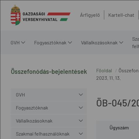
Árfigyelő
Kartell-chat
Sz
GVH
Fogyasztóknak
Vállalkozásoknak
fe
Főoldal
Összefon
Összefonódás-bejelentések
2023. 11. 13.
GVH
ÖB-045/2
Fogyasztóknak
Vállalkozásoknak
Ügyszám
Szakmai felhasználóknak