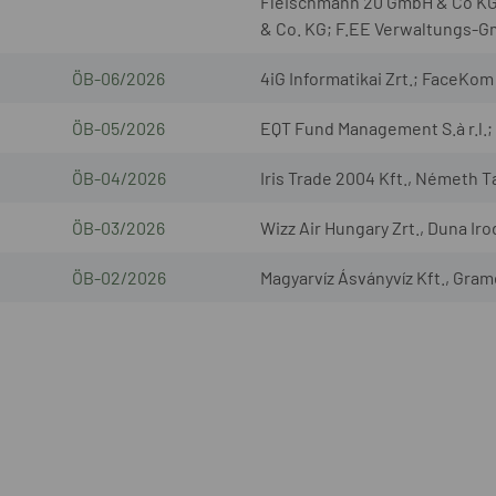
Fleischmann 20 GmbH & Co KG
& Co. KG; F.EE Verwaltungs-
ÖB-06/2026
4iG Informatikai Zrt.; FaceKom 
ÖB-05/2026
EQT Fund Management S.à r.l.; 
ÖB-04/2026
Iris Trade 2004 Kft., Németh T
ÖB-03/2026
Wizz Air Hungary Zrt., Duna Iro
ÖB-02/2026
Magyarvíz Ásványvíz Kft., Gram