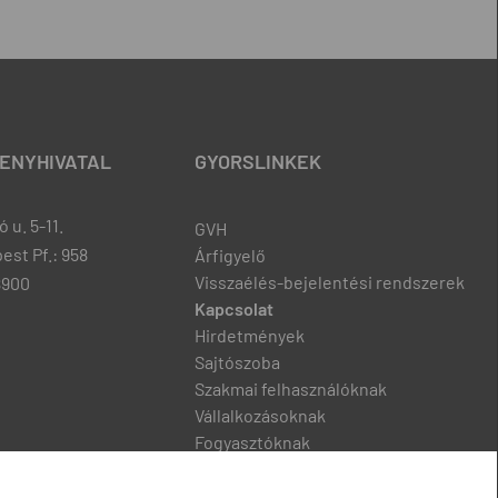
ENYHIVATAL
GYORSLINKEK
 u. 5-11.
GVH
est Pf.: 958
Árfigyelő
Visszaélés-bejelentési rendszerek
8900
Kapcsolat
Hirdetmények
Sajtószoba
Szakmai felhasználóknak
Vállalkozásoknak
Fogyasztóknak
Podcast