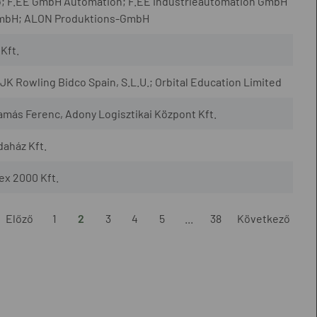
; F.EE GmbH Automation; F.EE Industrieautomation GmbH
GmbH; ALON Produktions-GmbH
Kft.
JK Rowling Bidco Spain, S.L.U.; Orbital Education Limited
amás Ferenc, Adony Logisztikai Központ Kft.
daház Kft.
ex 2000 Kft.
Előző
1
2
3
4
5
...
38
Következő