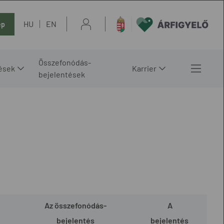
HU
EN
ép
Összefonódás-
ések
Karrier
bejelentések
Az összefonódás-
A
bejelentés
bejelentés