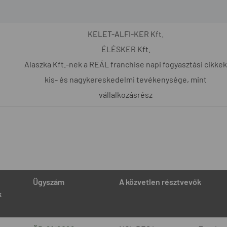
KELET-ALFI-KER Kft.
ÉLÉSKER Kft.
Alaszka Kft.-nek a REÁL franchise napi fogyasztási cikkek
kis- és nagykereskedelmi tevékenysége, mint
vállalkozásrész
Ügyszám
A közvetlen résztvevők
k