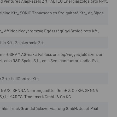
d Ventures Alapkezelő Zrt., ALTEO Energiaszolgáltató Nyrt.
lding Kft., SONIC Tanácsadó és Szolgáltató Kft., dr. Sipos
, Affidea Magyarország Egészségügyi Szolgáltató Kft.
ia Kft., Zalakerámia Zrt.
 ams-OSRAM AG-nak a Fabless analóg/vegyes jelű szenzor
i, ams R&D Spain, S.L., ams Semiconductors India, Pvt.
Zrt.; HeliControl Kft.
ark A/S; SENNA Nahrungsmittel GmbH & Co KG; SENNA
.r.l.; MARESI Trademark GmbH & Co KG
imler Truck Grundstücksverwaltung GmbH; Josef Paul