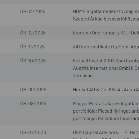
ÖB-13/2026
HOME Ingatlanfejlesztő Alap A
Szeged Árkád bevásárlóközpont
ÖB-12/2026
Express One Hungary Kft.; Deli
ÖB-11/2026
4iG Informatikai Zrt.; Mobil Ad
ÖB-10/2026
Futball Invest 2007 Sportszo
Austria International GmbH; C
Társaság
ÖB-09/2026
Henkel AG & Co. KGaA,, Aqua 
ÖB-08/2026
Magyar Posta Takarék Ingatlan 
portfóliója; Piccadilly Ingatla
portfóliója; Palladium Ingatla
ÖB-07/2026
OEP Capital Advisors, L.P; H