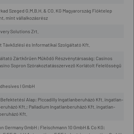
rkad Szeged G.M.B.H. & CO. KG Magyarország Fióktelep
, mint vállalkozásrész
very Solutions Zrt.
at Távközlési és Informatikai Szolgáltató Kft.
lgáltató Zártkörűen Működő Részvénytársaság; Casinos
asino Sopron Szórakoztatásszervező Korlátolt Felelősségű
Adhesives I GmbH
Befektetési Alap; Piccadilly Ingatlanberuházó Kft. ingatlan-
nberuházó Kft.; Palladium Ingatlanberuházó Kft. ingatlan-
nberuházó Kft.
eron Germany GmbH ; Fleischmann 10 GmbH & Co KG;