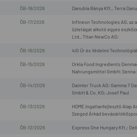
ÖB-18/2026
Danubia Bánya Kft., Terra Danub
ÖB-17/2026
Infineon Technologies AG, az
üzletágat alkotó egyes eszköze
Ltd., Titan NewCo AG;
ÖB-16/2026
4iG Űr és Védelmi Technológiák 
ÖB-15/2026
Orkla Food Ingredients Denm
Nahrungsmittel GmbH; Senna S
ÖB-14/2026
Daimler Truck AG; Gamma 7 Da
GmbH & Co. KG; Josef Paul
ÖB-13/2026
HOME Ingatlanfejlesztő Alap A
Szeged Árkád bevásárlóközpont
ÖB-12/2026
Express One Hungary Kft.; Deli