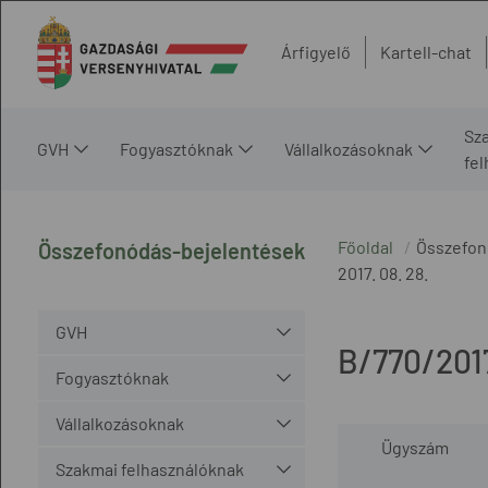
Árfigyelő
Kartell-chat
Sz
GVH
Fogyasztóknak
Vállalkozásoknak
fe
Főoldal
Összefon
Összefonódás-bejelentések
2017. 08. 28.
GVH
B/770/201
Fogyasztóknak
Vállalkozásoknak
Ügyszám
Szakmai felhasználóknak