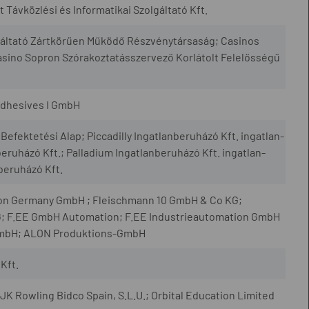
at Távközlési és Informatikai Szolgáltató Kft.
lgáltató Zártkörűen Működő Részvénytársaság; Casinos
asino Sopron Szórakoztatásszervező Korlátolt Felelősségű
Adhesives I GmbH
Befektetési Alap; Piccadilly Ingatlanberuházó Kft. ingatlan-
nberuházó Kft.; Palladium Ingatlanberuházó Kft. ingatlan-
nberuházó Kft.
eron Germany GmbH ; Fleischmann 10 GmbH & Co KG;
; F.EE GmbH Automation; F.EE Industrieautomation GmbH
GmbH; ALON Produktions-GmbH
Kft.
JK Rowling Bidco Spain, S.L.U.; Orbital Education Limited