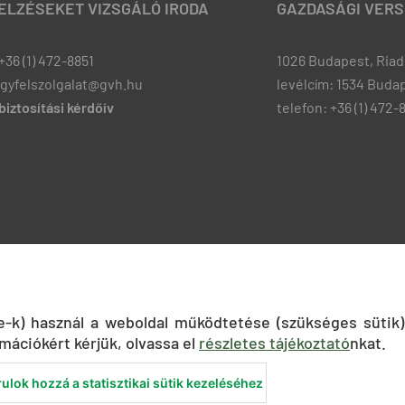
JELZÉSEKET VIZSGÁLÓ IRODA
GAZDASÁGI VERS
+36 (1) 472-8851
1026 Budapest, Riadó
ugyfelszolgalat@gvh.hu
levélcím: 1534 Budap
iztosítási kérdőív
telefon: +36 (1) 472-
ie-k) használ a weboldal működtetése (szükséges sütik)
mációkért kérjük, olvassa el
részletes tájékoztató
nkat.
ulok hozzá a statisztikai sütik kezeléséhez