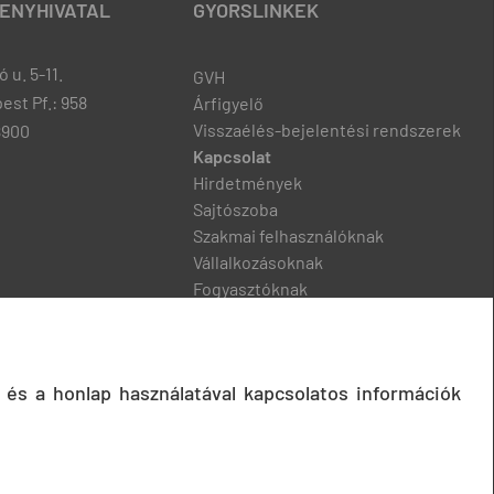
ENYHIVATAL
GYORSLINKEK
 u. 5-11.
GVH
est Pf.: 958
Árfigyelő
Visszaélés-bejelentési rendszerek
8900
Kapcsolat
Hirdetmények
Sajtószoba
Szakmai felhasználóknak
Vállalkozásoknak
Fogyasztóknak
Podcast
 és a honlap használatával kapcsolatos információk