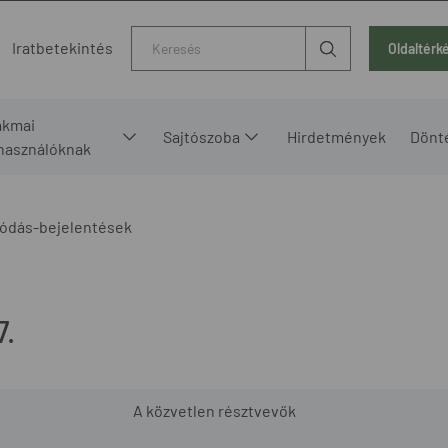
Kereső
Iratbetekintés
Oldaltérk
akmai
Sajtószoba
Hirdetmények
Dönt
lhasználóknak
ódás-bejelentések
7.
A közvetlen résztvevők