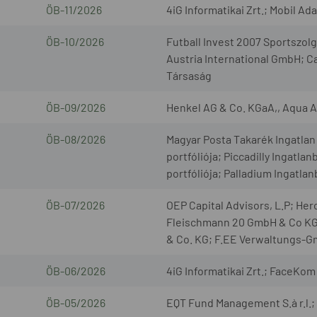
ÖB-11/2026
4iG Informatikai Zrt.; Mobil Ad
ÖB-10/2026
Futball Invest 2007 Sportszo
Austria International GmbH; C
Társaság
ÖB-09/2026
Henkel AG & Co. KGaA,, Aqua 
ÖB-08/2026
Magyar Posta Takarék Ingatlan 
portfóliója; Piccadilly Ingatla
portfóliója; Palladium Ingatla
ÖB-07/2026
OEP Capital Advisors, L.P; H
Fleischmann 20 GmbH & Co KG
& Co. KG; F.EE Verwaltungs-
ÖB-06/2026
4iG Informatikai Zrt.; FaceKom 
ÖB-05/2026
EQT Fund Management S.à r.l.; 