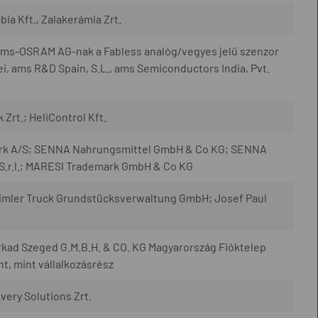
ia Kft., Zalakerámia Zrt.
 ams-OSRAM AG-nak a Fabless analóg/vegyes jelű szenzor
i, ams R&D Spain, S.L., ams Semiconductors India, Pvt.
Zrt.; HeliControl Kft.
ark A/S; SENNA Nahrungsmittel GmbH & Co KG; SENNA
.r.l.; MARESI Trademark GmbH & Co KG
imler Truck Grundstücksverwaltung GmbH; Josef Paul
rkad Szeged G.M.B.H. & CO. KG Magyarország Fióktelep
, mint vállalkozásrész
very Solutions Zrt.