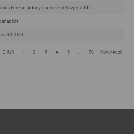
amás Ferenc, Adony Logisztikai Központ Kft.
daház Kft.
ex 2000 Kft.
Előző
1
2
3
4
5
...
38
Következő