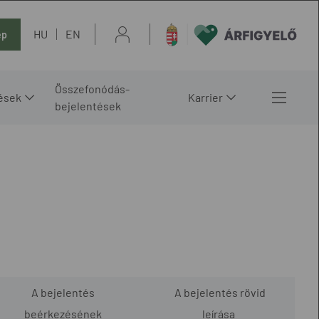
HU
EN
ép
Összefonódás-
ések
Karrier
bejelentések
A bejelentés
A bejelentés rövid
beérkezésének
leírása