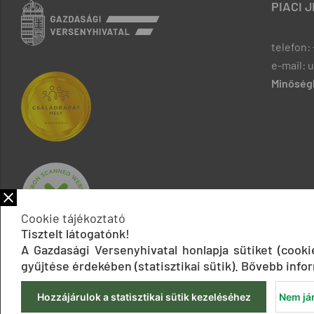
PIACI 
telefon: 
e-mail: 
Minőségb
Cookie tájékoztató
Tisztelt látogatónk!
A Gazdasági Versenyhivatal honlapja sütiket (cook
gyűjtése érdekében (statisztikai sütik). Bővebb infor
Hozzájárulok a statisztikai sütik kezeléséhez
Nem jár