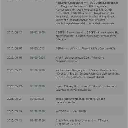
Nádudvar Koncessziós Kft., OGD Újléta Koncessziós
Kft. Mogyoród Koncessziós Kft. Nagykáta
Koncessziós Kft. Ócsa Koncessziós Kft. O&GD
Central Kft., O&GD Central Kft. tulajdonában álló
konyári gázfeldolgozó üzem és sárándi ingatlanok,
valamint a jogosultságában álló Penészlek-II
szénhidrogén bányatelek, mint vállalkozásrészek
2026. 06. 12
ÖB-32/2026
CSOFÉM Szerelvény Kft., CSOFÉM Kereskedelmi Bt.
épületgépészeti és szaniteráru nagykereskedelmi
üzletága
2026. 06. 02
ÖB-31/2026
AGR-Invest Alfa Kft., Geo-Milk Kft., Cropimal Kft.
2026. 06. 01
ÖB-30/2026
High Yield Vagyonkezelő Zrt., TritonLife
Magánkórházak Zrt.
2026. 05. 28
ÖB-29/2026
Veolia Invest Hungary Zrt., Fővárosi Csatornázási
Művek Zrt., Érd és Térsége Regionális Víziközmű Kft.,
Érd és Térsége Csatorna-szolgáltató Kft.
2026. 05. 27
ÖB-28/2026
Lipóti Pékség Kft., Univer-Product Zrt. sütőipari
üzletága, mint vállalkozásrész
2026. 05. 21
ÖB-27/2026
Texas Instruments Incorporated, Silicon
Laboratories Inc.
2025. 05. 19
ÖB-26/2026
WITORP Kft., Váci 76 Kft.
2026. 05. 12
ÖB-25/2026
Czech Property Investments, a.s., CZ Hotel
Properties JV, s.r.o.