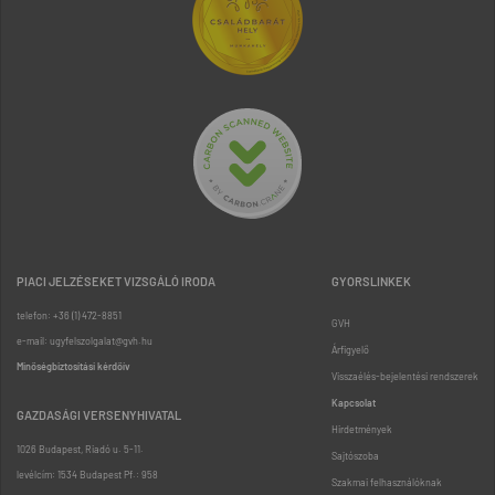
PIACI JELZÉSEKET VIZSGÁLÓ IRODA
GYORSLINKEK
telefon: +36 (1) 472-8851
GVH
e-mail: ugyfelszolgalat@gvh.hu
Árfigyelő
Minőségbiztosítási kérdőív
Visszaélés-bejelentési rendszerek
Kapcsolat
GAZDASÁGI VERSENYHIVATAL
Hirdetmények
1026 Budapest, Riadó u. 5-11.
Sajtószoba
levélcím: 1534 Budapest Pf.: 958
Szakmai felhasználóknak