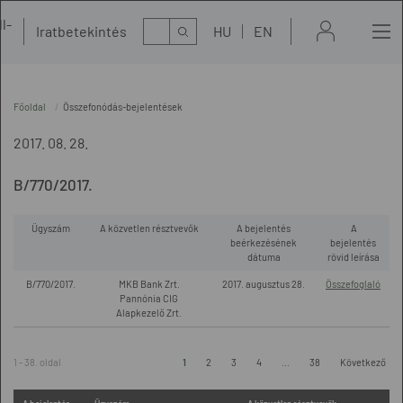
l-
Kereső
Iratbetekintés
HU
EN
t
Főoldal
Összefonódás-bejelentések
2017. 08. 28.
B/770/2017.
Ügyszám
A közvetlen résztvevők
A bejelentés
A
beérkezésének
bejelentés
dátuma
rövid leírása
B/770/2017.
MKB Bank Zrt.
2017. augusztus 28.
Összefoglaló
Pannónia CIG
Alapkezelő Zrt.
1 - 38. oldal
1
2
3
4
...
38
Következő