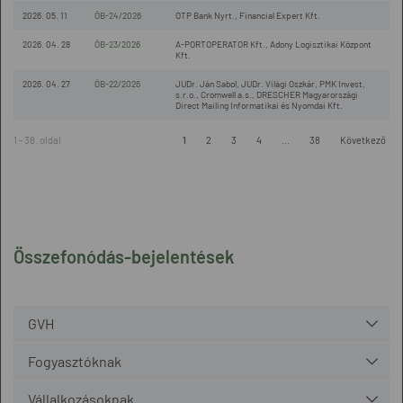
2026. 05. 11
ÖB-24/2026
OTP Bank Nyrt., Financial Expert Kft.
2026. 04. 28
ÖB-23/2026
A-PORTOPERATOR Kft., Adony Logisztikai Központ
Kft.
2026. 04. 27
ÖB-22/2026
JUDr. Ján Sabol, JUDr. Világi Oszkár, PMK Invest,
s.r.o., Cromwell a.s., DRESCHER Magyarországi
Direct Mailing Informatikai és Nyomdai Kft.
1 - 38. oldal
1
2
3
4
...
38
Következő
Összefonódás-bejelentések
GVH
Fogyasztóknak
Vállalkozásoknak