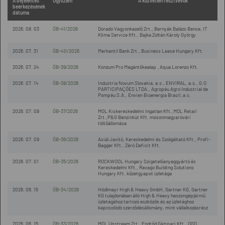
A bejelentés
Ügyszám
A közvetlen résztvevők
beérkezésének
dátuma
2026. 08. 03
ÖB-41/2026
Dorado Vagyonkezelő Zrt., Bernyák Balázs Bence, IT
Klima Service Kft., Bajka Zoltán Károly György
2026. 07. 31
ÖB-40/2026
Merkantil Bank Zrt., Business Lease Hungary Kft.
2026. 07. 24
ÖB-39/2026
Konzum Pro Magántőkealap , Aqua Lorenzo Kft.
2026. 07. 14
ÖB-38/2026
Industria Novum Slovakia, a.s., ENVIRAL, a.s., G.O
PARTICIPAÇÕES LTDA., Agropéu Agro Industrial de
Pompéu S.A., Envien Bioenergia Brasil, a.s.
2026. 07. 09
ÖB-37/2026
MOL Kiskereskedelmi Ingatlan Kft.,MOL Retail
Zrt.,P&G Benzinkút Kft. mosonmagyaróvári
töltőállomása
2026. 07. 09
ÖB-36/2026
Axiál Javító, Kereskedelmi és Szolgáltató Kft., Profi-
Bagger Kft., Zéró Deficit Kft.
2026. 07. 01
ÖB-35/2026
ROCKWOOL Hungary Szigetelőanyaggyártó és
Kereskedelmi Kft., Ravago Building Solutions
Hungary Kft. kőzetgyapot üzletága
2026. 06. 15
ÖB-34/2026
Hödlmayr High & Heavy GmbH, Gartner KG, Gartner
KG tulajdonában álló High & Heavy haszongépjármű
üzletágához tartozó eszközök és az üzletághoz
kapcsolódó szerződésállomány, mint vállalkozásrész
2026. 06. 15
ÖB-33/2026
MOL Upstream Zrt., Endrőd Gázipari Kft., OGD