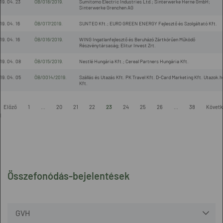
19. 04. 23
ÖB/018/2019.
Sumitomo Electric Industries Ltd.; Sinterwerke Herne GmbH;
Sinterwerke Grenchen AG
19. 04. 16
ÖB/017/2019.
SUNTEO Kft.; EURO GREEN ENERGY Fejlesztő és Szolgáltató Kft.
19. 04. 16
ÖB/016/2019.
WING Ingatlanfejlesztő és Beruházó Zártkörűen Működő
Részvénytársaság; Elitur Invest Zrt.
19. 04. 08
ÖB/015/2019.
Nestlé Hungária Kft.; Cereal Partners Hungária Kft.
19. 04. 05
ÖB/0014/2019.
Szállás és Utazás Kft. PK Travel Kft. D-Card Marketing Kft. Utazok.h
Kft.
Előző
1
...
20
21
22
23
24
25
26
...
38
Követk
l
Összefonódás-bejelentések
GVH