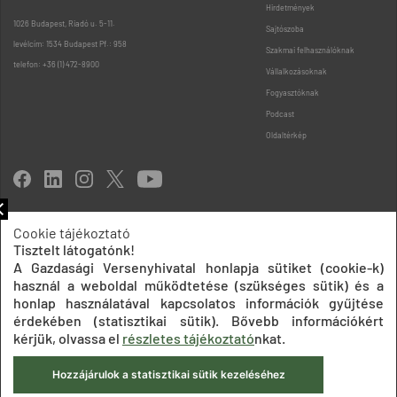
Hirdetmények
1026 Budapest, Riadó u. 5-11.
Sajtószoba
levélcím: 1534 Budapest Pf.: 958
Szakmai felhasználóknak
telefon: +36 (1) 472-8900
Vállalkozásoknak
Fogyasztóknak
Podcast
Oldaltérkép
Cookie tájékoztató
Tisztelt látogatónk!
Impresszum
Adatkezelési tájékoztatók
Akadálymentesítési nyilatkozat
A Gazdasági Versenyhivatal honlapja sütiket (cookie-k)
Közadatkereső
Süti beállítások
ÁSZF
használ a weboldal működtetése (szükséges sütik) és a
© 2020 Gazdasági Versenyhivatal
honlap használatával kapcsolatos információk gyűjtése
érdekében (statisztikai sütik). Bővebb információkért
kérjük, olvassa el
részletes tájékoztató
nkat.
Hozzájárulok a statisztikai sütik kezeléséhez