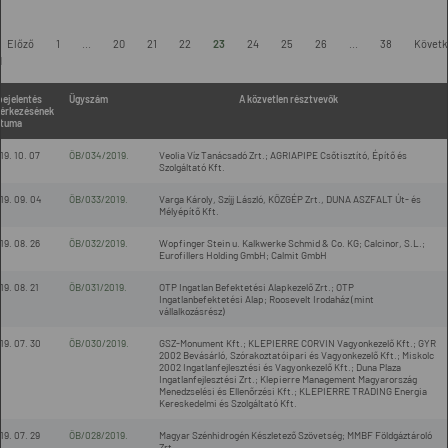
Előző
1
...
20
21
22
23
24
25
26
...
38
Követk
l
bejelentés
Ügyszám
A közvetlen résztvevők
érkezésének
tuma
19. 10. 07
ÖB/034/2019.
Veolia Víz Tanácsadó Zrt.; AGRIAPIPE Csőtisztító, Építő és
Szolgáltató Kft.
19. 09. 04
ÖB/033/2019.
Varga Károly, Szíjj László, KÖZGÉP Zrt., DUNA ASZFALT Út- és
Mélyépítő Kft.
19. 08. 26
ÖB/032/2019.
Wopfinger Stein u. Kalkwerke Schmid & Co. KG; Calcinor, S.L.;
Eurofillers Holding GmbH; Calmit GmbH
19. 08. 21
ÖB/031/2019.
OTP Ingatlan Befektetési Alapkezelő Zrt.; OTP
Ingatlanbefektetési Alap; Roosevelt Irodaház (mint
vállalkozásrész)
19. 07. 30
ÖB/030/2019.
GSZ-Monument Kft.; KLEPIERRE CORVIN Vagyonkezelő Kft.; GYR
2002 Bevásárló, Szórakoztatóipari és Vagyonkezelő Kft.; Miskolc
2002 Ingatlanfejlesztési és Vagyonkezelő Kft.; Duna Plaza
Ingatlanfejlesztési Zrt.; Klepierre Management Magyarország
Menedzselési és Ellenőrzési Kft.; KLEPIERRE TRADING Energia
Kereskedelmi és Szolgáltató Kft.
19. 07. 29
ÖB/028/2019.
Magyar Szénhidrogén Készletező Szövetség; MMBF Földgáztároló
Zrt.