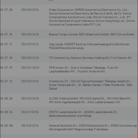
19. 07. 29
ÖB/029/2019.
Nidec Corporation; OMRON Automotive Electronics Co. Ltd.;
Omron Automotive Electronics de Mexico S de RL de CV; Omron
Componentes Automotivos Ltda; Omron Vietnam Co., Ltd.; PT.
Omron Manufacturing of Indonesia; Omron Hong Kong Ltd.; Omron
Automotive Components India PVT Ltd.
19. 07. 16
ÖB/026/2019.
Bharat Forge Limited; REFU Elektronik GmbH; REFU Drive GmbH
19. 07. 17
ÖB/027/2019.
Szíjj László; KÖZGÉP Építő és Fémszerkezetgyártó Zártkörűen
Működő Részvénytársaság
19. 07. 16
ÖB/025/2019.
TE Connectivity Sensors Germany Holding AG; First Sensor AG
19. 07. 15
ÖB/024/2019.
MFB Invest Zrt.; Gran II Kockázati Tőkealap; Trust Air
Légiközlekedési Kft.; TrustAir Aviation Kft.
19. 07. 12
ÖB/023/2019.
Hiventures Zrt.; SOLUS Capital Kockázati Tőkealap-kezelő Zrt.;
Arete Tanácsadó Zrt.; Dr. Békási Sándor; Faller Richárd Dr. Oláh
Dániel
19. 06. 20
ÖB/022/2019.
XLCEE-Holding GmbH, IMV KIKA Alpha Kft., IMV KIKA Béta Kft.,
IMV KIKA Ingatlankezelő Kft., KIKA Lakberendezési Kft.
19. 06. 04
ÖB/021/2019.
ERSTE Lakástakarék Zrt.; AEGON Lakástakarék Zrt.
lakástakarékpénztári portfóliója
19. 05. 06
ÖB/019/2019.
Generali Biztosító Zrt.; ERGO Életbiztosító Zrt.; ERGO Versicherung
Aktiengesellschaft Magyarországi Fióktelepe