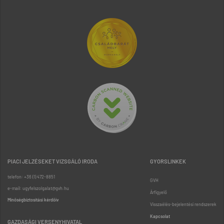
PIACI JELZÉSEKET VIZSGÁLÓ IRODA
GYORSLINKEK
telefon: +36 (1) 472-8851
GVH
e-mail: ugyfelszolgalat@gvh.hu
Árfigyelő
Minőségbiztosítási kérdőív
Visszaélés-bejelentési rendszerek
Kapcsolat
GAZDASÁGI VERSENYHIVATAL