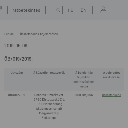
l-
Kereső
Iratbetekintés
HU
EN
t
Főoldal
Összefonódás-bejelentések
2019. 05. 06.
ÖB/019/2019.
Ügyszám
A közvetlen résztvevők
A bejelentés
A bejelentés
teljes körű
rövid leírása
beérkezésének
napja
ÖB/019/2019.
Generali Biztosító Zrt.
2019. május 6.
Összefoglalás
ERGO Életbiztosító Zrt.
ERGO Versicherung
Aktiengesellschaft
Magyarországi
Fióktelepe