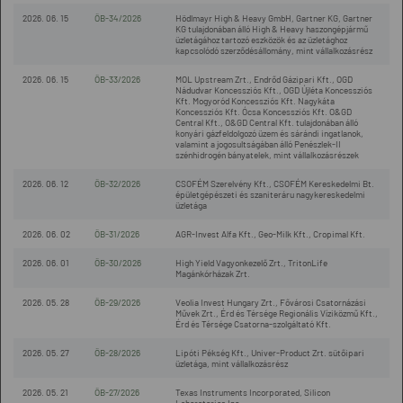
2026. 06. 15
ÖB-34/2026
Hödlmayr High & Heavy GmbH, Gartner KG, Gartner
KG tulajdonában álló High & Heavy haszongépjármű
üzletágához tartozó eszközök és az üzletághoz
kapcsolódó szerződésállomány, mint vállalkozásrész
2026. 06. 15
ÖB-33/2026
MOL Upstream Zrt., Endrőd Gázipari Kft., OGD
Nádudvar Koncessziós Kft., OGD Újléta Koncessziós
Kft. Mogyoród Koncessziós Kft. Nagykáta
Koncessziós Kft. Ócsa Koncessziós Kft. O&GD
Central Kft., O&GD Central Kft. tulajdonában álló
konyári gázfeldolgozó üzem és sárándi ingatlanok,
valamint a jogosultságában álló Penészlek-II
szénhidrogén bányatelek, mint vállalkozásrészek
2026. 06. 12
ÖB-32/2026
CSOFÉM Szerelvény Kft., CSOFÉM Kereskedelmi Bt.
épületgépészeti és szaniteráru nagykereskedelmi
üzletága
2026. 06. 02
ÖB-31/2026
AGR-Invest Alfa Kft., Geo-Milk Kft., Cropimal Kft.
2026. 06. 01
ÖB-30/2026
High Yield Vagyonkezelő Zrt., TritonLife
Magánkórházak Zrt.
2026. 05. 28
ÖB-29/2026
Veolia Invest Hungary Zrt., Fővárosi Csatornázási
Művek Zrt., Érd és Térsége Regionális Víziközmű Kft.,
Érd és Térsége Csatorna-szolgáltató Kft.
2026. 05. 27
ÖB-28/2026
Lipóti Pékség Kft., Univer-Product Zrt. sütőipari
üzletága, mint vállalkozásrész
2026. 05. 21
ÖB-27/2026
Texas Instruments Incorporated, Silicon