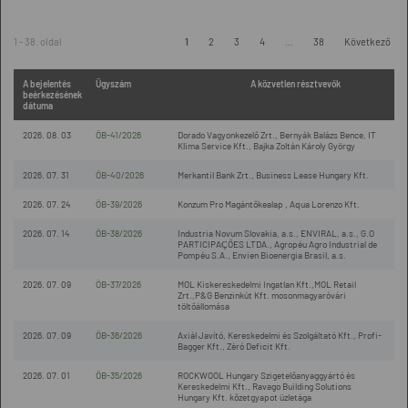
1 - 38. oldal
1
2
3
4
...
38
Következő
A bejelentés
Ügyszám
A közvetlen résztvevők
beérkezésének
dátuma
2026. 08. 03
ÖB-41/2026
Dorado Vagyonkezelő Zrt., Bernyák Balázs Bence, IT
Klima Service Kft., Bajka Zoltán Károly György
2026. 07. 31
ÖB-40/2026
Merkantil Bank Zrt., Business Lease Hungary Kft.
2026. 07. 24
ÖB-39/2026
Konzum Pro Magántőkealap , Aqua Lorenzo Kft.
2026. 07. 14
ÖB-38/2026
Industria Novum Slovakia, a.s., ENVIRAL, a.s., G.O
PARTICIPAÇÕES LTDA., Agropéu Agro Industrial de
Pompéu S.A., Envien Bioenergia Brasil, a.s.
2026. 07. 09
ÖB-37/2026
MOL Kiskereskedelmi Ingatlan Kft.,MOL Retail
Zrt.,P&G Benzinkút Kft. mosonmagyaróvári
töltőállomása
2026. 07. 09
ÖB-36/2026
Axiál Javító, Kereskedelmi és Szolgáltató Kft., Profi-
Bagger Kft., Zéró Deficit Kft.
2026. 07. 01
ÖB-35/2026
ROCKWOOL Hungary Szigetelőanyaggyártó és
Kereskedelmi Kft., Ravago Building Solutions
Hungary Kft. kőzetgyapot üzletága