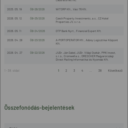
Laboratories Inc.
2025. 05. 19
ÖB-26/2026
WITORP Kft., Váci 76 Kft.
2026. 05. 12
ÖB-25/2026
Czech Property Investments, a.s., CZ Hotel
Properties JV, s.r.o.
2026. 05. 11
ÖB-24/2026
OTP Bank Nyrt., Financial Expert Kft.
2026. 04. 28
ÖB-23/2026
A-PORTOPERATOR Kft., Adony Logisztikai Központ
Kft.
2026. 04. 27
ÖB-22/2026
JUDr. Ján Sabol, JUDr. Világi Oszkár, PMK Invest,
s.r.o., Cromwell a.s., DRESCHER Magyarországi
Direct Mailing Informatikai és Nyomdai Kft.
1 - 38. oldal
1
2
3
4
...
38
Következő
Összefonódás-bejelentések