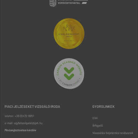
PIACI JELZÉSEKET VIZSGÁLÓ IRODA
GYORSLINKEK
telefon: +36 (1) 472-8851
GVH
e-mail: ugyfelszolgalat@gvh.hu
Árfigyelő
Minőségbiztosítási kérdőív
Visszaélés-bejelentési rendszerek