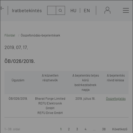
l-
Kereső
Iratbetekintés
HU
EN
t
Főoldal
Összefonódás-bejelentések
2019. 07. 17.
ÖB/026/2019.
A közvetlen
A bejelentés teljes
A bejelentés
Ügyszám
résztvevők
körű
rövid leírása
beérkezésének
napja
ÖB/026/2019.
Bharat Forge Limited
2019. július 16.
Összefoglalás
REFU Elektronik
GmbH
REFU Drive GmbH
1 - 38. oldal
1
2
3
4
...
38
Következő