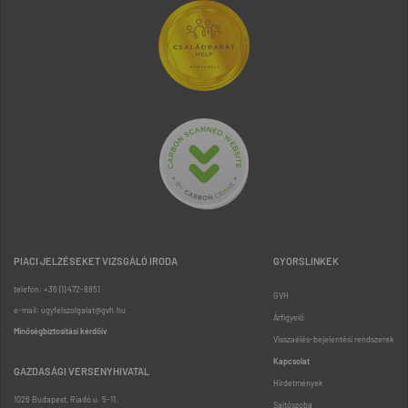
PIACI JELZÉSEKET VIZSGÁLÓ IRODA
GYORSLINKEK
telefon: +36 (1) 472-8851
GVH
e-mail: ugyfelszolgalat@gvh.hu
Árfigyelő
Minőségbiztosítási kérdőív
Visszaélés-bejelentési rendszerek
Kapcsolat
GAZDASÁGI VERSENYHIVATAL
Hirdetmények
1026 Budapest, Riadó u. 5-11.
Sajtószoba