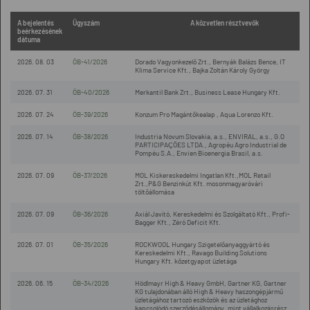
A bejelentés
Ügyszám
A közvetlen résztvevők
beérkezésének
dátuma
2026. 08. 03
ÖB-41/2026
Dorado Vagyonkezelő Zrt., Bernyák Balázs Bence, IT
Klima Service Kft., Bajka Zoltán Károly György
2026. 07. 31
ÖB-40/2026
Merkantil Bank Zrt., Business Lease Hungary Kft.
2026. 07. 24
ÖB-39/2026
Konzum Pro Magántőkealap , Aqua Lorenzo Kft.
2026. 07. 14
ÖB-38/2026
Industria Novum Slovakia, a.s., ENVIRAL, a.s., G.O
PARTICIPAÇÕES LTDA., Agropéu Agro Industrial de
Pompéu S.A., Envien Bioenergia Brasil, a.s.
2026. 07. 09
ÖB-37/2026
MOL Kiskereskedelmi Ingatlan Kft.,MOL Retail
Zrt.,P&G Benzinkút Kft. mosonmagyaróvári
töltőállomása
2026. 07. 09
ÖB-36/2026
Axiál Javító, Kereskedelmi és Szolgáltató Kft., Profi-
Bagger Kft., Zéró Deficit Kft.
2026. 07. 01
ÖB-35/2026
ROCKWOOL Hungary Szigetelőanyaggyártó és
Kereskedelmi Kft., Ravago Building Solutions
Hungary Kft. kőzetgyapot üzletága
2026. 06. 15
ÖB-34/2026
Hödlmayr High & Heavy GmbH, Gartner KG, Gartner
KG tulajdonában álló High & Heavy haszongépjármű
üzletágához tartozó eszközök és az üzletághoz
kapcsolódó szerződésállomány, mint vállalkozásrész