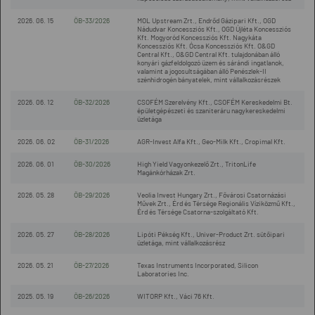
2026. 06. 15
ÖB-33/2026
MOL Upstream Zrt., Endrőd Gázipari Kft., OGD
Nádudvar Koncessziós Kft., OGD Újléta Koncessziós
Kft. Mogyoród Koncessziós Kft. Nagykáta
Koncessziós Kft. Ócsa Koncessziós Kft. O&GD
Central Kft., O&GD Central Kft. tulajdonában álló
konyári gázfeldolgozó üzem és sárándi ingatlanok,
valamint a jogosultságában álló Penészlek-II
szénhidrogén bányatelek, mint vállalkozásrészek
2026. 06. 12
ÖB-32/2026
CSOFÉM Szerelvény Kft., CSOFÉM Kereskedelmi Bt.
épületgépészeti és szaniteráru nagykereskedelmi
üzletága
2026. 06. 02
ÖB-31/2026
AGR-Invest Alfa Kft., Geo-Milk Kft., Cropimal Kft.
2026. 06. 01
ÖB-30/2026
High Yield Vagyonkezelő Zrt., TritonLife
Magánkórházak Zrt.
2026. 05. 28
ÖB-29/2026
Veolia Invest Hungary Zrt., Fővárosi Csatornázási
Művek Zrt., Érd és Térsége Regionális Víziközmű Kft.,
Érd és Térsége Csatorna-szolgáltató Kft.
2026. 05. 27
ÖB-28/2026
Lipóti Pékség Kft., Univer-Product Zrt. sütőipari
üzletága, mint vállalkozásrész
2026. 05. 21
ÖB-27/2026
Texas Instruments Incorporated, Silicon
Laboratories Inc.
2025. 05. 19
ÖB-26/2026
WITORP Kft., Váci 76 Kft.