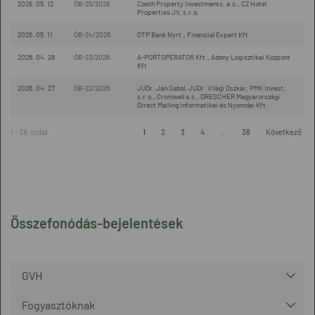
2026. 05. 12
ÖB-25/2026
Czech Property Investments, a.s., CZ Hotel
Properties JV, s.r.o.
2026. 05. 11
ÖB-24/2026
OTP Bank Nyrt., Financial Expert Kft.
2026. 04. 28
ÖB-23/2026
A-PORTOPERATOR Kft., Adony Logisztikai Központ
Kft.
2026. 04. 27
ÖB-22/2026
JUDr. Ján Sabol, JUDr. Világi Oszkár, PMK Invest,
s.r.o., Cromwell a.s., DRESCHER Magyarországi
Direct Mailing Informatikai és Nyomdai Kft.
1 - 38. oldal
1
2
3
4
...
38
Következő
Összefonódás-bejelentések
GVH
Fogyasztóknak