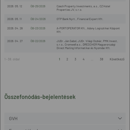
2026. 05. 12
ÖB-25/2026
Czech Property Investments, a.s., CZ Hotel
Properties JV, s.r.o.
2026. 05. 11
ÖB-24/2026
OTP Bank Nyrt., Financial Expert Kft.
2026. 04. 28
ÖB-23/2026
A-PORTOPERATOR Kft., Adony Logisztikai Központ
Kft.
2026. 04. 27
ÖB-22/2026
JUDr. Ján Sabol, JUDr. Világi Oszkár, PMK Invest,
s.r.o., Cromwell a.s., DRESCHER Magyarországi
Direct Mailing Informatikai és Nyomdai Kft.
1 - 38. oldal
1
2
3
4
...
38
Következő
Összefonódás-bejelentések
GVH