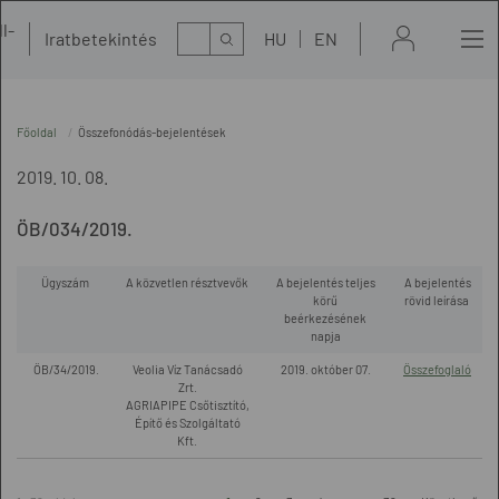
l-
Kereső
Iratbetekintés
HU
EN
t
Főoldal
Összefonódás-bejelentések
2019. 10. 08.
ÖB/034/2019.
Ügyszám
A közvetlen résztvevők
A bejelentés teljes
A bejelentés
körű
rövid leírása
beérkezésének
napja
ÖB/34/2019.
Veolia Víz Tanácsadó
2019. október 07.
Összefoglaló
Zrt.
AGRIAPIPE Csőtisztító,
Építő és Szolgáltató
Kft.