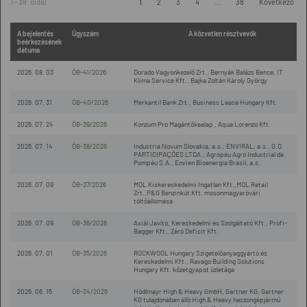
1 - 38. oldal
1
2
3
4
...
38
Következő
A bejelentés
Ügyszám
A közvetlen résztvevők
beérkezésének
dátuma
2026. 08. 03
ÖB-41/2026
Dorado Vagyonkezelő Zrt., Bernyák Balázs Bence, IT
Klima Service Kft., Bajka Zoltán Károly György
2026. 07. 31
ÖB-40/2026
Merkantil Bank Zrt., Business Lease Hungary Kft.
2026. 07. 24
ÖB-39/2026
Konzum Pro Magántőkealap , Aqua Lorenzo Kft.
2026. 07. 14
ÖB-38/2026
Industria Novum Slovakia, a.s., ENVIRAL, a.s., G.O
PARTICIPAÇÕES LTDA., Agropéu Agro Industrial de
Pompéu S.A., Envien Bioenergia Brasil, a.s.
2026. 07. 09
ÖB-37/2026
MOL Kiskereskedelmi Ingatlan Kft.,MOL Retail
Zrt.,P&G Benzinkút Kft. mosonmagyaróvári
töltőállomása
2026. 07. 09
ÖB-36/2026
Axiál Javító, Kereskedelmi és Szolgáltató Kft., Profi-
Bagger Kft., Zéró Deficit Kft.
2026. 07. 01
ÖB-35/2026
ROCKWOOL Hungary Szigetelőanyaggyártó és
Kereskedelmi Kft., Ravago Building Solutions
Hungary Kft. kőzetgyapot üzletága
2026. 06. 15
ÖB-34/2026
Hödlmayr High & Heavy GmbH, Gartner KG, Gartner
KG tulajdonában álló High & Heavy haszongépjármű