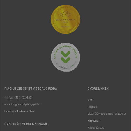
PIACI JELZÉSEKET VIZSGÁLÓ IRODA
GYORSLINKEK
telefon: +36 (1) 472-8851
GVH
e-mail: ugyfelszolgalat@gvh.hu
Árfigyelő
Minőségbiztosítási kérdőív
Visszaélés-bejelentési rendszerek
Kapcsolat
GAZDASÁGI VERSENYHIVATAL
Hirdetmények