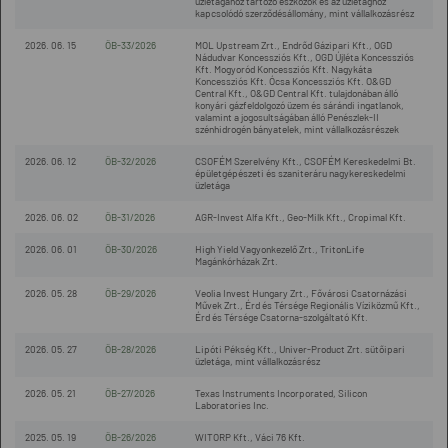
üzletágához tartozó eszközök és az üzletághoz
kapcsolódó szerződésállomány, mint vállalkozásrész
2026. 06. 15
ÖB-33/2026
MOL Upstream Zrt., Endrőd Gázipari Kft., OGD
Nádudvar Koncessziós Kft., OGD Újléta Koncessziós
Kft. Mogyoród Koncessziós Kft. Nagykáta
Koncessziós Kft. Ócsa Koncessziós Kft. O&GD
Central Kft., O&GD Central Kft. tulajdonában álló
konyári gázfeldolgozó üzem és sárándi ingatlanok,
valamint a jogosultságában álló Penészlek-II
szénhidrogén bányatelek, mint vállalkozásrészek
2026. 06. 12
ÖB-32/2026
CSOFÉM Szerelvény Kft., CSOFÉM Kereskedelmi Bt.
épületgépészeti és szaniteráru nagykereskedelmi
üzletága
2026. 06. 02
ÖB-31/2026
AGR-Invest Alfa Kft., Geo-Milk Kft., Cropimal Kft.
2026. 06. 01
ÖB-30/2026
High Yield Vagyonkezelő Zrt., TritonLife
Magánkórházak Zrt.
2026. 05. 28
ÖB-29/2026
Veolia Invest Hungary Zrt., Fővárosi Csatornázási
Művek Zrt., Érd és Térsége Regionális Víziközmű Kft.,
Érd és Térsége Csatorna-szolgáltató Kft.
2026. 05. 27
ÖB-28/2026
Lipóti Pékség Kft., Univer-Product Zrt. sütőipari
üzletága, mint vállalkozásrész
2026. 05. 21
ÖB-27/2026
Texas Instruments Incorporated, Silicon
Laboratories Inc.
2025. 05. 19
ÖB-26/2026
WITORP Kft., Váci 76 Kft.