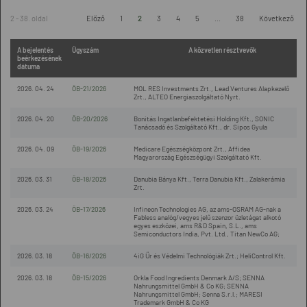
2 - 38. oldal
Előző
1
2
3
4
5
...
38
Következő
A bejelentés
Ügyszám
A közvetlen résztvevők
beérkezésének
dátuma
2026. 04. 24
ÖB-21/2026
MOL RES Investments Zrt., Lead Ventures Alapkezelő
Zrt., ALTEO Energiaszolgáltató Nyrt.
2026. 04. 20
ÖB-20/2026
Bonitás Ingatlanbefektetési Holding Kft., SONIC
Tanácsadó és Szolgáltató Kft., dr. Sipos Gyula
2026. 04. 09
ÖB-19/2026
Medicare Egészségközpont Zrt., Affidea
Magyarország Egészségügyi Szolgáltató Kft.
2026. 03. 31
ÖB-18/2026
Danubia Bánya Kft., Terra Danubia Kft., Zalakerámia
Zrt.
2026. 03. 24
ÖB-17/2026
Infineon Technologies AG, az ams-OSRAM AG-nak a
Fabless analóg/vegyes jelű szenzor üzletágat alkotó
egyes eszközei, ams R&D Spain, S.L., ams
Semiconductors India, Pvt. Ltd., Titan NewCo AG;
2026. 03. 18
ÖB-16/2026
4iG Űr és Védelmi Technológiák Zrt.; HeliControl Kft.
2026. 03. 18
ÖB-15/2026
Orkla Food Ingredients Denmark A/S; SENNA
Nahrungsmittel GmbH & Co KG; SENNA
Nahrungsmittel GmbH; Senna S.r.l.; MARESI
Trademark GmbH & Co KG