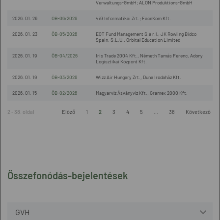
Verwaltungs-GmbH; ALON Produktions-GmbH
2026. 01. 26
ÖB-06/2026
4iG Informatikai Zrt.; FaceKom Kft.
2026. 01. 23
ÖB-05/2026
EQT Fund Management S.à r.l.; JK Rowling Bidco
Spain, S.L.U.; Orbital Education Limited
2026. 01. 19
ÖB-04/2026
Iris Trade 2004 Kft., Németh Tamás Ferenc, Adony
Logisztikai Központ Kft.
2026. 01. 19
ÖB-03/2026
Wizz Air Hungary Zrt., Duna Irodaház Kft.
2026. 01. 15
ÖB-02/2026
Magyarvíz Ásványvíz Kft., Gramex 2000 Kft.
2 - 38. oldal
Előző
1
2
3
4
5
...
38
Következő
Összefonódás-bejelentések
GVH