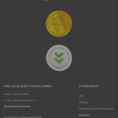
PIACI JELZÉSEKET VIZSGÁLÓ IRODA
GYORSLINKEK
telefon: +36 (1) 472-8851
GVH
e-mail: ugyfelszolgalat@gvh.hu
Árfigyelő
Minőségbiztosítási kérdőív
Visszaélés-bejelentési rendszerek
Kapcsolat
GAZDASÁGI VERSENYHIVATAL