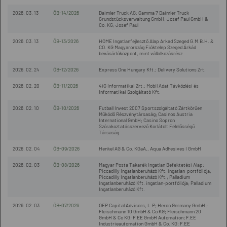
2026. 03. 13
ÖB-14/2026
Daimler Truck AG; Gamma 7 Daimler Truck
Grundstücksverwaltung GmbH; Josef Paul GmbH &
Co. KG; Josef Paul
2026. 03. 13
ÖB-13/2026
HOME Ingatlanfejlesztő Alap Arkad Szeged G.M.B.H. &
CO. KG Magyarország Fióktelep Szeged Árkád
bevásárlóközpont, mint vállalkozásrész
2026. 02. 24
ÖB-12/2026
Express One Hungary Kft.; Delivery Solutions Zrt.
2026. 02. 20
ÖB-11/2026
4iG Informatikai Zrt.; Mobil Adat Távközlési és
Informatikai Szolgáltató Kft.
2026. 02. 10
ÖB-10/2026
Futball Invest 2007 Sportszolgáltató Zártkörűen
Működő Részvénytársaság; Casinos Austria
International GmbH; Casino Sopron
Szórakoztatásszervező Korlátolt Felelősségű
Társaság
2026. 02. 04
ÖB-09/2026
Henkel AG & Co. KGaA,, Aqua Adhesives I GmbH
2026. 02. 03
ÖB-08/2026
Magyar Posta Takarék Ingatlan Befektetési Alap;
Piccadilly Ingatlanberuházó Kft. ingatlan-portfóliója;
Piccadilly Ingatlanberuházó Kft.; Palladium
Ingatlanberuházó Kft. ingatlan-portfóliója; Palladium
Ingatlanberuházó Kft.
2026. 02. 03
ÖB-07/2026
OEP Capital Advisors, L.P; Heron Germany GmbH ;
Fleischmann 10 GmbH & Co KG; Fleischmann 20
GmbH & Co KG; F.EE GmbH Automation; F.EE
Industrieautomation GmbH & Co. KG; F.EE