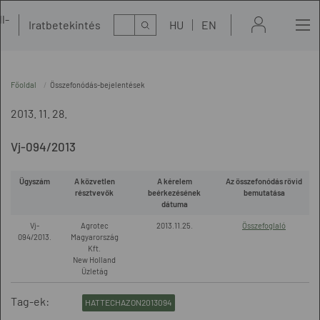
l-
Kereső
Iratbetekintés
HU
EN
t
Főoldal
Összefonódás-bejelentések
2013. 11. 28.
Vj-094/2013
Ügyszám
A közvetlen
A kérelem
Az összefonódás rövid
résztvevők
beérkezésének
bemutatása
dátuma
Vj-
Agrotec
2013.11.25.
Összefoglaló
094/2013.
Magyarország
Kft.
New Holland
Üzletág
Tag-ek:
HATTECHAZON2013094