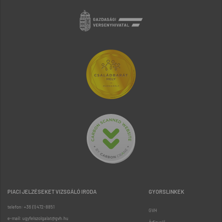
PIACI JELZÉSEKET VIZSGÁLÓ IRODA
GYORSLINKEK
telefon: +36 (1) 472-8851
GVH
e-mail: ugyfelszolgalat@gvh.hu