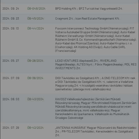
2024. 09. 24
ÖB-046/2024
BPD Holding Kft.; BFZ Turisztikai Vagyonkezelő Zrt.
2024. 09. 23
ÖB-45/2024
Cragmont Zrt.; Icon Real Estate Management Kft.
2024. 09. 13
ÖB-44/2024
Foxconn Interconnect Technology GmbH (Németország); FIT
Voltaira Autokabel Gruppe GmbH (Németország); Auto-Kabel
Rülzheim Verwaltungs-GmbH (Németország); Auto-Kabel
Rülzheim GmbH & Co. Kommanditgesellschaft (Németország);
Auto-Kabel doo Mionica (Szerbia); Auto-Kabel Krupka s.r.o.
(Csehország); AK Holding AG (Svájc); Auto Cable SARL
(Franciaország)
2024. 05. 27
ÖB-28/2024
LEAD VENTURES Alapkezelő Zrt.; RIVERLAND
Magántőkealap; ALTEO Nyrt.; Főnix Magántőkealap; MOL RES
INVESTMENTS Zrt.
2024. 07. 09
ÖB-38/2024
DIGI Távközlési és Szolgáltató Kft.; A ONE-TELECOM Kft-nek
a DIGI Távközlési és Szolgáltató Kft.-t, valamint a Vodafone
Magyarország Zrt.-t kiszolgáló vezetékes távközlési hálózat
üzemeltetési üzletága mint vállalkozásrész
2024. 08. 03
ÖB-43/2024
KAVOSZ Vállalkozásfejlesztési Zártkörűen Működő
Részvénytársaság; Magyar-Mikrohitelező Központ Zártkörűen
Működő Részvénytársaság szerződésátruházással érintett
szerződésállománya, mint vállalkozásrész; Magyar
Kereskedelmi és Iparkamara; Vállalkozók és Munkáltatók
Országos Szövetsége
2024. 07. 29
ÖB-42/2024
„ANTENNA HUNGÁRIA” Magyar Műsorszóró és Rádióhírközlési
Zrt.; PR-TELECOM Távközlési, Kereskedelmi és Szolgáltató
Zrt.