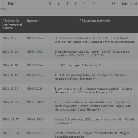
7 -
Előző
1
...
4
5
6
7
8
9
10
...
38
Következő
38.
oldal
A bejelentés
Ügyszám
A közvetlen résztvevők
beérkezésének
dátuma
2024. 11. 21
ÖB-55/2024
BKM Budapesti Közművek Nonprofit Zrt.; BDK Budapesti
Dísz- és Közvilágítási Kft.; Budapest Főváros Önkormányzata
2024. 11. 20
ÖB-54/2024
Digital Innovation and Solution Kft.; SONIC Tanácsadó és
Szolgáltató Kft.; GVSX Kft.; A.B.Y.11 Kft.
2024. 11. 18
ÖB-53/2024
K.K. BCJ-84; Japan Auto Trading Co., Ltd.
2024. 11. 12
ÖB-52/2024
ALTEO Energiaszolgáltató Nyrt.; Energy Corp Hungary
Megújuló Energia Hasznosító Kft.
2024. 11. 05
ÖB-51/2024
Biery Investments Zrt.; Auchan Magyarország Kft.; Ceetrus
Hungary Kft.; NHOOD Services Hungary Kft.
2024. 11. 04
ÖB-50/2024
Airport Service Budapest Kereskedelmi és Szolgáltató Zrt.;
Menzies Aviation Limited; Menzies Aviation (Hungary) Kft.,
Menzies Aviation Cargo (Hungary) Kft.
2024. 09. 27
ÖB-48/2024
Ventas Coffee Hungary Kft.; Jumpy Investment Kft.; Caudal
Investment Kft.
2024. 09. 26
ÖB-47/2024
Gránit Biztosító Zrt.; Magyar Posta Biztosító Zrt.; Magyar
Posta Életbiztosító Zrt.