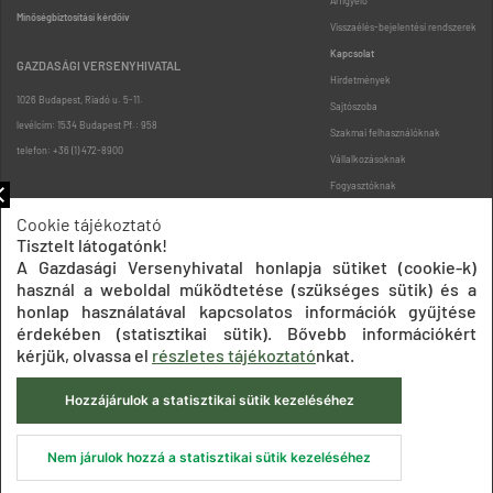
Árfigyelő
Minőségbiztosítási kérdőív
Visszaélés-bejelentési rendszerek
Kapcsolat
GAZDASÁGI VERSENYHIVATAL
Hirdetmények
1026 Budapest, Riadó u. 5-11.
Sajtószoba
levélcím: 1534 Budapest Pf.: 958
Szakmai felhasználóknak
telefon: +36 (1) 472-8900
Vállalkozásoknak
Fogyasztóknak
Podcast
Cookie tájékoztató
Oldaltérkép
Tisztelt látogatónk!
A Gazdasági Versenyhivatal honlapja sütiket (cookie-k)
használ a weboldal működtetése (szükséges sütik) és a
honlap használatával kapcsolatos információk gyűjtése
érdekében (statisztikai sütik). Bővebb információkért
kérjük, olvassa el
részletes tájékoztató
nkat.
Impresszum
Adatkezelési tájékoztatók
Akadálymentesítési nyilatkozat
Hozzájárulok a statisztikai sütik kezeléséhez
Közadatkereső
Süti beállítások
ÁSZF
© 2020 Gazdasági Versenyhivatal
Nem járulok hozzá a statisztikai sütik kezeléséhez