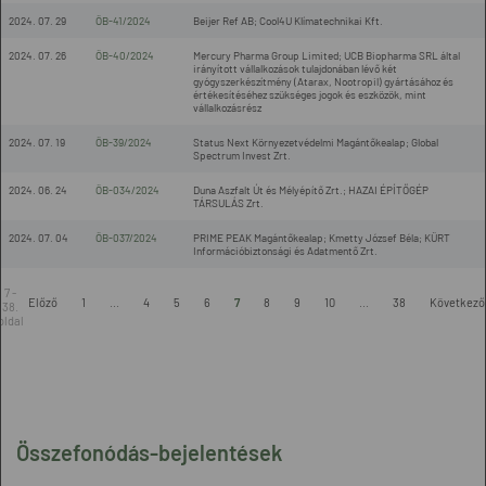
2024. 07. 29
ÖB-41/2024
Beijer Ref AB; Cool4U Klímatechnikai Kft.
2024. 07. 26
ÖB-40/2024
Mercury Pharma Group Limited; UCB Biopharma SRL által
irányított vállalkozások tulajdonában lévő két
gyógyszerkészítmény (Atarax, Nootropil) gyártásához és
értékesítéséhez szükséges jogok és eszközök, mint
vállalkozásrész
2024. 07. 19
ÖB-39/2024
Status Next Környezetvédelmi Magántőkealap; Global
Spectrum Invest Zrt.
2024. 06. 24
ÖB-034/2024
Duna Aszfalt Út és Mélyépítő Zrt.; HAZAI ÉPÍTŐGÉP
TÁRSULÁS Zrt.
2024. 07. 04
ÖB-037/2024
PRIME PEAK Magántőkealap; Kmetty József Béla; KÜRT
Információbiztonsági és Adatmentő Zrt.
7 -
Előző
1
...
4
5
6
7
8
9
10
...
38
Következő
38.
oldal
Összefonódás-bejelentések