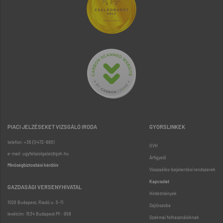
PIACI JELZÉSEKET VIZSGÁLÓ IRODA
GYORSLINKEK
telefon: +36 (1) 472-8851
GVH
e-mail: ugyfelszolgalat@gvh.hu
Árfigyelő
Minőségbiztosítási kérdőív
Visszaélés-bejelentési rendszerek
Kapcsolat
GAZDASÁGI VERSENYHIVATAL
Hirdetmények
1026 Budapest, Riadó u. 5-11.
Sajtószoba
levélcím: 1534 Budapest Pf.: 958
Szakmai felhasználóknak