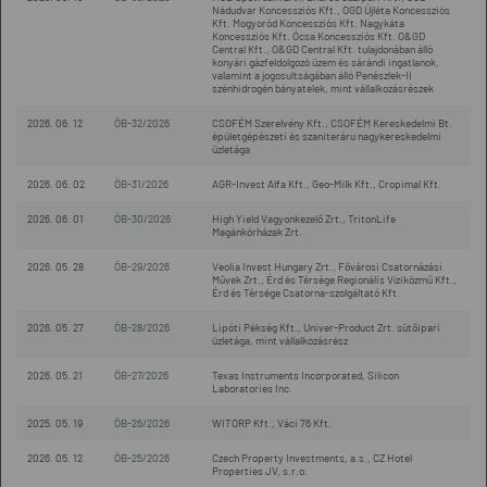
Nádudvar Koncessziós Kft., OGD Újléta Koncessziós
Kft. Mogyoród Koncessziós Kft. Nagykáta
Koncessziós Kft. Ócsa Koncessziós Kft. O&GD
Central Kft., O&GD Central Kft. tulajdonában álló
konyári gázfeldolgozó üzem és sárándi ingatlanok,
valamint a jogosultságában álló Penészlek-II
szénhidrogén bányatelek, mint vállalkozásrészek
2026. 06. 12
ÖB-32/2026
CSOFÉM Szerelvény Kft., CSOFÉM Kereskedelmi Bt.
épületgépészeti és szaniteráru nagykereskedelmi
üzletága
2026. 06. 02
ÖB-31/2026
AGR-Invest Alfa Kft., Geo-Milk Kft., Cropimal Kft.
2026. 06. 01
ÖB-30/2026
High Yield Vagyonkezelő Zrt., TritonLife
Magánkórházak Zrt.
2026. 05. 28
ÖB-29/2026
Veolia Invest Hungary Zrt., Fővárosi Csatornázási
Művek Zrt., Érd és Térsége Regionális Víziközmű Kft.,
Érd és Térsége Csatorna-szolgáltató Kft.
2026. 05. 27
ÖB-28/2026
Lipóti Pékség Kft., Univer-Product Zrt. sütőipari
üzletága, mint vállalkozásrész
2026. 05. 21
ÖB-27/2026
Texas Instruments Incorporated, Silicon
Laboratories Inc.
2025. 05. 19
ÖB-26/2026
WITORP Kft., Váci 76 Kft.
2026. 05. 12
ÖB-25/2026
Czech Property Investments, a.s., CZ Hotel
Properties JV, s.r.o.