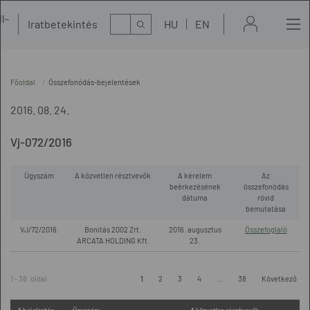
l-
Kereső
Iratbetekintés
HU
EN
t
Főoldal
Összefonódás-bejelentések
2016. 08. 24.
Vj-072/2016
Ügyszám
A közvetlen résztvevők
A kérelem
Az
beérkezésének
összefonódás
dátuma
rövid
bemutatása
VJ/72/2016.
Bonitás 2002 Zrt.
2016. augusztus
Összefoglaló
ARCATA HOLDING Kft.
23.
1 - 38. oldal
1
2
3
4
...
38
Következő