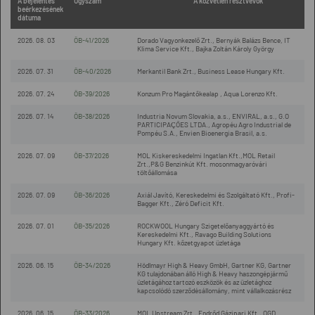
A bejelentés
Ügyszám
A közvetlen résztvevők
beérkezésének
dátuma
2026. 08. 03
ÖB-41/2026
Dorado Vagyonkezelő Zrt., Bernyák Balázs Bence, IT
Klima Service Kft., Bajka Zoltán Károly György
2026. 07. 31
ÖB-40/2026
Merkantil Bank Zrt., Business Lease Hungary Kft.
2026. 07. 24
ÖB-39/2026
Konzum Pro Magántőkealap , Aqua Lorenzo Kft.
2026. 07. 14
ÖB-38/2026
Industria Novum Slovakia, a.s., ENVIRAL, a.s., G.O
PARTICIPAÇÕES LTDA., Agropéu Agro Industrial de
Pompéu S.A., Envien Bioenergia Brasil, a.s.
2026. 07. 09
ÖB-37/2026
MOL Kiskereskedelmi Ingatlan Kft.,MOL Retail
Zrt.,P&G Benzinkút Kft. mosonmagyaróvári
töltőállomása
2026. 07. 09
ÖB-36/2026
Axiál Javító, Kereskedelmi és Szolgáltató Kft., Profi-
Bagger Kft., Zéró Deficit Kft.
2026. 07. 01
ÖB-35/2026
ROCKWOOL Hungary Szigetelőanyaggyártó és
Kereskedelmi Kft., Ravago Building Solutions
Hungary Kft. kőzetgyapot üzletága
2026. 06. 15
ÖB-34/2026
Hödlmayr High & Heavy GmbH, Gartner KG, Gartner
KG tulajdonában álló High & Heavy haszongépjármű
üzletágához tartozó eszközök és az üzletághoz
kapcsolódó szerződésállomány, mint vállalkozásrész
2026. 06. 15
ÖB-33/2026
MOL Upstream Zrt., Endrőd Gázipari Kft., OGD