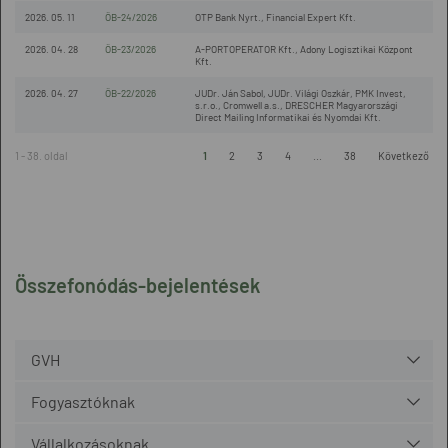
2026. 05. 11
ÖB-24/2026
OTP Bank Nyrt., Financial Expert Kft.
2026. 04. 28
ÖB-23/2026
A-PORTOPERATOR Kft., Adony Logisztikai Központ
Kft.
2026. 04. 27
ÖB-22/2026
JUDr. Ján Sabol, JUDr. Világi Oszkár, PMK Invest,
s.r.o., Cromwell a.s., DRESCHER Magyarországi
Direct Mailing Informatikai és Nyomdai Kft.
1 - 38. oldal
1
2
3
4
...
38
Következő
Összefonódás-bejelentések
GVH
Fogyasztóknak
Vállalkozásoknak