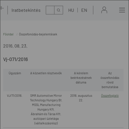
l-
Kereső
Iratbetekintés
HU
EN
t
Főoldal
Összefonódás-bejelentések
2016. 08. 23.
Vj-071/2016
Ügyszám
A közvetlen résztvevők
A kérelem
Az
beérkezésének
összefonódás
dátuma
rövid
bemutatása
VJ/71/2016.
SMR Automotive Mirror
2016. augusztus
Összefoglaló
Technology Hungary Bt.
22.
MSSL Manufacturing
Hungary Kft.
Ábrahám és Társa Kft.
autóipari üzletága
(vállalkozásrész)