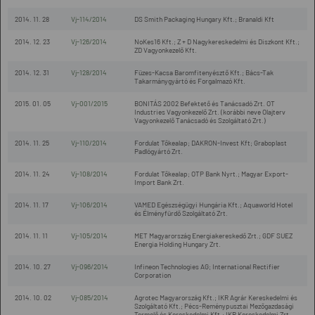
2014. 11. 28
Vj-114/2014
DS Smith Packaging Hungary Kft.; Branaldi Kft
2014. 12. 23
Vj-126/2014
NoKes16 Kft.; Z + D Nagykereskedelmi és Diszkont Kft.;
ZD Vagyonkezelő Kft.
2014. 12. 31
Vj-128/2014
Füzes-Kacsa Baromfitenyésztő Kft.; Bács-Tak
Takarmánygyártó és Forgalmazó Kft.
2015. 01. 05
Vj-001/2015
BONITÁS 2002 Befektető és Tanácsadó Zrt. OT
Industries Vagyonkezelő Zrt. (korábbi neve Olajterv
Vagyonkezelő Tanácsadó és Szolgáltató Zrt.)
2014. 11. 25
Vj-110/2014
Fordulat Tőkealap; DAKRON-Invest Kft; Graboplast
Padlógyártó Zrt.
2014. 11. 24
Vj-108/2014
Fordulat Tőkealap; OTP Bank Nyrt.; Magyar Export-
Import Bank Zrt.
2014. 11. 17
Vj-106/2014
VAMED Egészségügyi Hungária Kft.; Aquaworld Hotel
és Élményfürdő Szolgáltató Zrt.
2014. 11. 11
Vj-105/2014
MET Magyarország Energiakereskedő Zrt.; GDF SUEZ
Energia Holding Hungary Zrt.
2014. 10. 27
Vj-096/2014
Infineon Technologies AG; International Rectifier
Corporation
2014. 10. 02
Vj-085/2014
Agrotec Magyarország Kft.; IKR Agrár Kereskedelmi és
Szolgáltató Kft.; Pécs-Reménypusztai Mezőgazdasági
Termelő és Kereskedelmi Kft.; IKR Kereskedelmi Zrt.