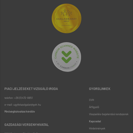
PIACI JELZÉSEKET VIZSGÁLÓ IRODA
GYORSLINKEK
telefon: +36 (1) 472-8851
GVH
e-mail: ugyfelszolgalat@gvh.hu
Árfigyelő
Minőségbiztosítási kérdőív
Visszaélés-bejelentési rendszerek
Kapcsolat
GAZDASÁGI VERSENYHIVATAL
Hirdetmények