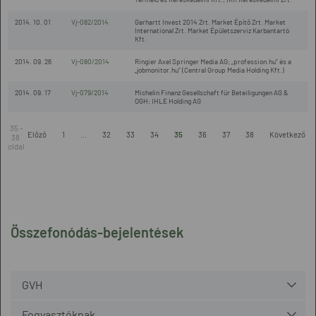
2014. 10. 01
Vj-082/2014
Garhartt Invest 2014 Zrt. Market Építő Zrt. Market
International Zrt. Market Épületszerviz Karbantartó
Kft.
2014. 09. 26
Vj-080/2014
Ringier Axel Springer Media AG; „profession.hu” és a
„jobmonitor.hu” (Central Group Media Holding Kft.)
2014. 09. 17
Vj-079/2014
Michelin Finanz Gesellschaft für Beteiligungen AG &
OGH; IHLE Holding AG
35 -
Előző
1
...
32
33
34
35
36
37
38
Következő
38.
oldal
Összefonódás-bejelentések
GVH
Fogyasztóknak