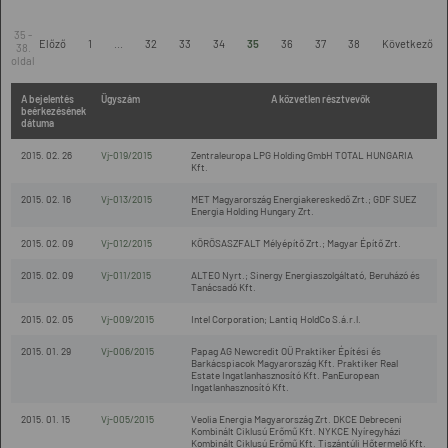
35 -
Előző
1
...
32
33
34
35
36
37
38
Következő
38.
oldal
A bejelentés
Ügyszám
A közvetlen résztvevők
beérkezésének
dátuma
2015. 02. 26
Vj-019/2015
Zentraleuropa LPG Holding GmbH TOTAL HUNGARIA
Kft.
2015. 02. 16
Vj-013/2015
MET Magyarország Energiakereskedő Zrt.; GDF SUEZ
Energia Holding Hungary Zrt.
2015. 02. 09
Vj-012/2015
KÖRÖSASZFALT Mélyépítő Zrt.; Magyar Építő Zrt.
2015. 02. 09
Vj-011/2015
ALTEO Nyrt.; Sinergy Energiaszolgáltató, Beruházó és
Tanácsadó Kft.
2015. 02. 05
Vj-009/2015
Intel Corporation; Lantiq HoldCo S.á.r.l.
2015. 01. 29
Vj-006/2015
Papag AG Newcredit OÜ Praktiker Építési és
Barkácspiacok Magyarország Kft. Praktiker Real
Estate Ingatlanhasznosító Kft. PanEuropean
Ingatlanhasznosító Kft.
2015. 01. 15
Vj-005/2015
Veolia Energia Magyarország Zrt. DKCE Debreceni
Kombinált Ciklusú Erőmű Kft. NYKCE Nyíregyházi
Kombinált Ciklusú Erőmű Kft. Tiszántúli Hőtermelő Kft.