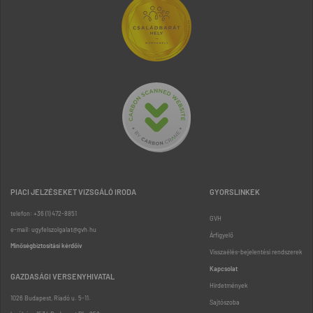
PIACI JELZÉSEKET VIZSGÁLÓ IRODA
GYORSLINKEK
telefon: +36 (1) 472-8851
GVH
e-mail: ugyfelszolgalat@gvh.hu
Árfigyelő
Minőségbiztosítási kérdőív
Visszaélés-bejelentési rendszerek
Kapcsolat
GAZDASÁGI VERSENYHIVATAL
Hirdetmények
1026 Budapest, Riadó u. 5-11.
Sajtószoba