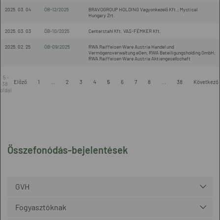
2025. 03. 04
ÖB-12/2025
BRAVOGROUP HOLDING Vagyonkezelő Kft.; Mystical
Hungary Zrt.
2025. 03. 03
ÖB-10/2025
Centerstahl Kft. VAS-FÉMKER Kft.
2025. 02. 25
ÖB-09/2025
RWA Raiffeisen Ware Austria Handel und
Vermögensverwaltung eGen; RWA Beteiligungsholding GmbH;
RWA Raiffeisen Ware Austria Aktiengesellschaft
5 -
Előző
1
...
2
3
4
5
6
7
8
...
38
Következő
38.
oldal
Összefonódás-bejelentések
GVH
Fogyasztóknak