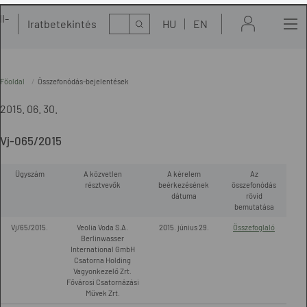
l-
Kereső
Iratbetekintés
HU
EN
t
Főoldal
Összefonódás-bejelentések
2015. 06. 30.
Vj-065/2015
Ügyszám
A közvetlen
A kérelem
Az
résztvevők
beérkezésének
összefonódás
dátuma
rövid
bemutatása
Vj/65/2015.
Veolia Voda S.A.
2015. június 29.
Összefoglaló
Berlinwasser
International GmbH
Csatorna Holding
Vagyonkezelő Zrt.
Fővárosi Csatornázási
Művek Zrt.