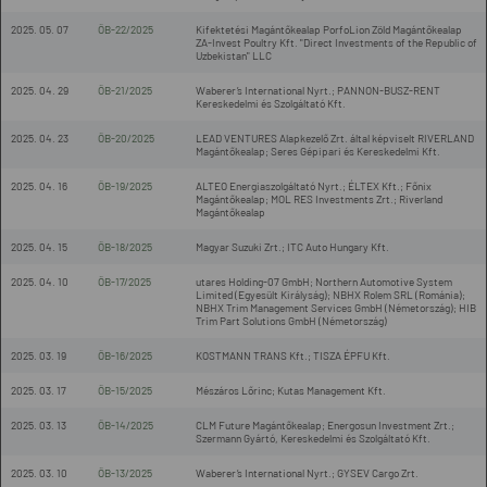
2025. 05. 07
ÖB-22/2025
Kifektetési Magántőkealap PorfoLion Zöld Magántőkealap
ZA-Invest Poultry Kft. "Direct Investments of the Republic of
Uzbekistan" LLC
2025. 04. 29
ÖB-21/2025
Waberer’s International Nyrt.; PANNON-BUSZ-RENT
Kereskedelmi és Szolgáltató Kft.
2025. 04. 23
ÖB-20/2025
LEAD VENTURES Alapkezelő Zrt. által képviselt RIVERLAND
Magántőkealap; Seres Gépipari és Kereskedelmi Kft.
2025. 04. 16
ÖB-19/2025
ALTEO Energiaszolgáltató Nyrt.; ÉLTEX Kft.; Főnix
Magántőkealap; MOL RES Investments Zrt.; Riverland
Magántőkealap
2025. 04. 15
ÖB-18/2025
Magyar Suzuki Zrt.; ITC Auto Hungary Kft.
2025. 04. 10
ÖB-17/2025
utares Holding-07 GmbH; Northern Automotive System
Limited (Egyesült Királyság); NBHX Rolem SRL (Románia);
NBHX Trim Management Services GmbH (Németország); HIB
Trim Part Solutions GmbH (Németország)
2025. 03. 19
ÖB-16/2025
KOSTMANN TRANS Kft.; TISZA ÉPFU Kft.
2025. 03. 17
ÖB-15/2025
Mészáros Lőrinc; Kutas Management Kft.
2025. 03. 13
ÖB-14/2025
CLM Future Magántőkealap; Energosun Investment Zrt.;
Szermann Gyártó, Kereskedelmi és Szolgáltató Kft.
2025. 03. 10
ÖB-13/2025
Waberer’s International Nyrt.; GYSEV Cargo Zrt.