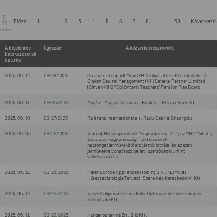
5 -
Előző
1
...
2
3
4
5
6
7
8
...
38
Következő
38.
oldal
A bejelentés
Ügyszám
A közvetlen résztvevők
beérkezésének
dátuma
2025. 06. 12
ÖB-28/2025
One.com Group AB MiniCRM Szolgáltató és Kereskedelmi Zrt.
Cinven Capital Management (VII) General Partner Limited
(Cinven VII GPCo) Ontario Teachers' Pension Plan Board
2025. 06. 11
ÖB-05/2025
MagNet Magyar Közösségi Bank Zrt. Polgári Bank Zrt.
2025. 06. 10
ÖB-27/2025
Railtrans International a.s. Radu-Gabriel Gheorghiu
2025. 06. 03
ÖB-26/2025
Viarent Haszonjárművek Magyarországi Kft.; az MHC Mobility
Sp. z o.o. magyarországi fióktelepének
haszongépjárművekből álló járműflottája, és az ezen
járművekre vonatkozó bérleti szerződések, mint
vállalkozásrész
2025. 05. 23
ÖB-25/2025
Haier Europe Appliances Holding B.V.; KLIMA és
Hűtéstechnológia Tervező, Szerelő és Kereskedelmi Kft.
2025. 05. 14
ÖB-24/2025
Kiss-Szölgyémi Ferenc Bükk Optimum Kereskedelmi és
Szolgáltató Kft.
2025. 05. 12
ÖB-23/2025
Hungaropharma Zrt. Bijó Kft.