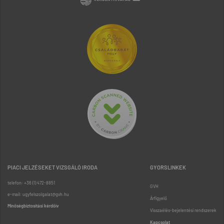
PIACI JELZÉSEKET VIZSGÁLÓ IRODA
GYORSLINKEK
telefon: +36 (1) 472-8851
GVH
e-mail: ugyfelszolgalat@gvh.hu
Árfigyelő
Minőségbiztosítási kérdőív
Visszaélés-bejelentési rendszerek
Kapcsolat