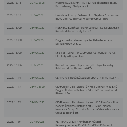
2025. 12. 15
ÖB-60/2025
MOHU HOLDING Kft.; TAPPE Hulladékgazdálkodási,
Köztisztasági, Szolgáltató Kft.
2025. 12. 12
ÖB-59/2025
Franchise Equity Partners, LP ;Neptune Acquisition
Bidco Limited;IMO Car Wash Group Limited
2025. 12. 09
ÖB-58/2025
MERKBAU Építőipari és Kereskedelmi Zrt.; LÉTAKER
Kereskedelmi és Szolgáltató Kft.
2025. 12. 08
ÖB-57/2025
Magyar Posta Takarék Ingatlan Befektetési Alap;
Dorkan Property Kft.
2025. 12. 05
ÖB-56/2025
KPS Capital Partners, LP ChemCat AcquisitionCo,
LLC Ketjen Corporation
2025. 12. 05
ÖB-55/2025
Central European Opportunity II. Magántőkealap
BalaLand Hotel Üzemeltető Kft.
2025. 11. 14
ÖB-52/2025
CLM Future Magántőkealap;Capsys Informatikai Kft.
2025. 11. 13
ÖB-54/2025
CIG Pannónia Életbiztosító Nyrt.; CIG Pannónia Első
Magyar Általános Biztosító Zrt.; BNP Paribas Cardif
Biztosító Zrt.
2025. 11. 13
ÖB-53/2025
CIG Pannónia Életbiztosító Nyrt. ; CIG Pannónia Első
Magyar Általános Biztosító Zrt.; UNION Vienna
Insurance Group Biztosító Zrt.; Alfa Vienna Insurance
Group Biztosító Zrt.
2025. 11. 04
ÖB-51/2025
VERTIKAL Group Nyilvánosan Működő
Részvénytársaság PLAST-X PARTNER Korlátolt