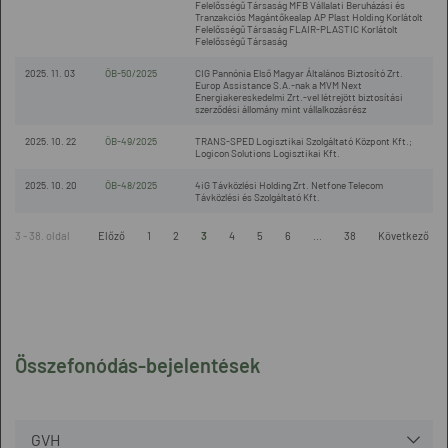
Felelősségű Társaság MFB Vállalati Beruházási és
Tranzakciós Magántőkealap AP Plast Holding Korlátolt
Felelősségű Társaság FLAIR-PLASTIC Korlátolt
Felelősségű Társaság
2025. 11. 03
ÖB-50/2025
CIG Pannónia Első Magyar Általános Biztosító Zrt.
Europ Assistance S.A.-nak a MVM Next
Energiakereskedelmi Zrt.-vel létrejött biztosítási
szerződési állomány mint vállalkozásrész
2025. 10. 22
ÖB-49/2025
TRANS-SPED Logisztikai Szolgáltató Központ Kft.;
Logicon Solutions Logisztikai Kft.
2025. 10. 20
ÖB-48/2025
4iG Távközlési Holding Zrt. Netfone Telecom
Távközlési és Szolgáltató Kft.
3 - 38. oldal
Előző
1
2
3
4
5
6
...
38
Következő
Összefonódás-bejelentések
GVH