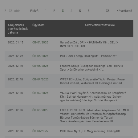
3 - 38. oldal
Előző
1
2
3
4
5
6
...
38
Következő
A bejelentés
Ügyszám
A közvetlen résztvevők
beérkezésének
dátuma
2026. 01. 13
ÖB-01/2026
GaranSec Zrt., ORINK HUNGARY Kft., SELIX
INVESTMENTS Kft.
2025. 12. 23
ÖB-66/2025
MOL Solar Energy Holding Kft.; PolSolar Kft.
2025. 12. 19
ÖB-65/2025
Frasers Group (European Holdings) Ltd.; Hervis
Sport- és Divatkereskedelmi Kft.
2025. 12. 18
ÖB-64/2025
WPEF IX Holding Coöperatief W.A.; Project Power
Bidco Limited ; Watermill-CT Holdings Limited
2025. 12. 16
ÖB-62/2025
VAJDA-PAPÍR Gyártó, Kereskedelmi és Szolgáltató
Kft.; Sofidel Hungary Kft. saját márkás (és helyi
gyártói márkás) üzletága; Sofidel Hungary Kft.
2025. 12. 16
ÖB-63/2025
FOCUS VENTURES Befektetési Alapkezelő Zrt.; MFB
Vállalati Beruházási és Tranzakciós Magántőkealap ;
Büttner Tamás Gábor; Büttner és Társai
Szerszámelemgyártó és Kereskedelmi Kft.
2025. 12. 16
ÖB-61/2025
MBH Bank Nyrt.; OC Magyarország Holding Kft.