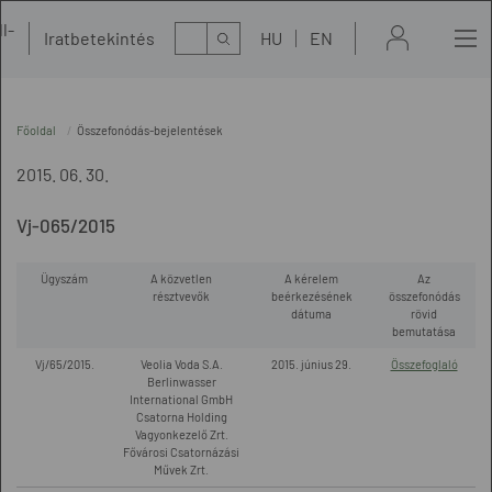
l-
Kereső
Iratbetekintés
HU
EN
t
Főoldal
Összefonódás-bejelentések
2015. 06. 30.
Vj-065/2015
Ügyszám
A közvetlen
A kérelem
Az
résztvevők
beérkezésének
összefonódás
dátuma
rövid
bemutatása
Vj/65/2015.
Veolia Voda S.A.
2015. június 29.
Összefoglaló
Berlinwasser
International GmbH
Csatorna Holding
Vagyonkezelő Zrt.
Fővárosi Csatornázási
Művek Zrt.