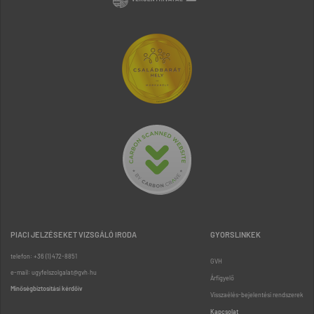
PIACI JELZÉSEKET VIZSGÁLÓ IRODA
GYORSLINKEK
telefon: +36 (1) 472-8851
GVH
e-mail: ugyfelszolgalat@gvh.hu
Árfigyelő
Minőségbiztosítási kérdőív
Visszaélés-bejelentési rendszerek
Kapcsolat