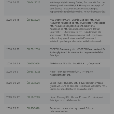
2026. 06. 15
ÖB-34/2026
Hödlmayr High & Heavy GmbH, Gartner KG, Gartner
KG tulajdonában álló High & Heavy haszongépjármű
üzletágához tartozó eszközök és az üzletághoz
kapcsolódó szerződésállomány, mint vállalkozásrész
2026. 06. 15
ÖB-33/2026
MOL Upstream Zrt., Endrőd Gázipari Kft., OGD
Nádudvar Koncessziós Kft., OGD Újléta Koncessziós
Kft. Mogyoród Koncessziós Kft. Nagykáta
Koncessziós Kft. Ócsa Koncessziós Kft. O&GD
Central Kft., O&GD Central Kft. tulajdonában álló
konyári gázfeldolgozó üzem és sárándi ingatlanok,
valamint a jogosultságában álló Penészlek-II
szénhidrogén bányatelek, mint vállalkozásrészek
2026. 06. 12
ÖB-32/2026
CSOFÉM Szerelvény Kft., CSOFÉM Kereskedelmi Bt.
épületgépészeti és szaniteráru nagykereskedelmi
üzletága
2026. 06. 02
ÖB-31/2026
AGR-Invest Alfa Kft., Geo-Milk Kft., Cropimal Kft.
2026. 06. 01
ÖB-30/2026
High Yield Vagyonkezelő Zrt., TritonLife
Magánkórházak Zrt.
2026. 05. 28
ÖB-29/2026
Veolia Invest Hungary Zrt., Fővárosi Csatornázási
Művek Zrt., Érd és Térsége Regionális Víziközmű Kft.,
Érd és Térsége Csatorna-szolgáltató Kft.
2026. 05. 27
ÖB-28/2026
Lipóti Pékség Kft., Univer-Product Zrt. sütőipari
üzletága, mint vállalkozásrész
2026. 05. 21
ÖB-27/2026
Texas Instruments Incorporated, Silicon
Laboratories Inc.