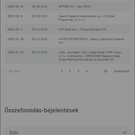
2025. 05. 19
ÖB-26/2026
WITORP Kft., Váci 76 Kft.
2026. 05. 12
ÖB-25/2026
Czech Property Investments, a.s., CZ Hotel
Properties JV, s.r.o.
2026. 05. 11
ÖB-24/2026
OTP Bank Nyrt., Financial Expert Kft.
2026. 04. 28
ÖB-23/2026
A-PORTOPERATOR Kft., Adony Logisztikai Központ
Kft.
2026. 04. 27
ÖB-22/2026
JUDr. Ján Sabol, JUDr. Világi Oszkár, PMK Invest,
s.r.o., Cromwell a.s., DRESCHER Magyarországi
Direct Mailing Informatikai és Nyomdai Kft.
1 - 38. oldal
1
2
3
4
...
38
Következő
Összefonódás-bejelentések
GVH