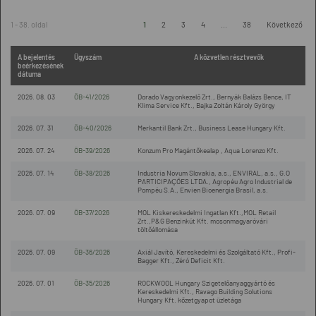
1 - 38. oldal
1
2
3
4
...
38
Következő
A bejelentés
Ügyszám
A közvetlen résztvevők
beérkezésének
dátuma
2026. 08. 03
ÖB-41/2026
Dorado Vagyonkezelő Zrt., Bernyák Balázs Bence, IT
Klima Service Kft., Bajka Zoltán Károly György
2026. 07. 31
ÖB-40/2026
Merkantil Bank Zrt., Business Lease Hungary Kft.
2026. 07. 24
ÖB-39/2026
Konzum Pro Magántőkealap , Aqua Lorenzo Kft.
2026. 07. 14
ÖB-38/2026
Industria Novum Slovakia, a.s., ENVIRAL, a.s., G.O
PARTICIPAÇÕES LTDA., Agropéu Agro Industrial de
Pompéu S.A., Envien Bioenergia Brasil, a.s.
2026. 07. 09
ÖB-37/2026
MOL Kiskereskedelmi Ingatlan Kft.,MOL Retail
Zrt.,P&G Benzinkút Kft. mosonmagyaróvári
töltőállomása
2026. 07. 09
ÖB-36/2026
Axiál Javító, Kereskedelmi és Szolgáltató Kft., Profi-
Bagger Kft., Zéró Deficit Kft.
2026. 07. 01
ÖB-35/2026
ROCKWOOL Hungary Szigetelőanyaggyártó és
Kereskedelmi Kft., Ravago Building Solutions
Hungary Kft. kőzetgyapot üzletága