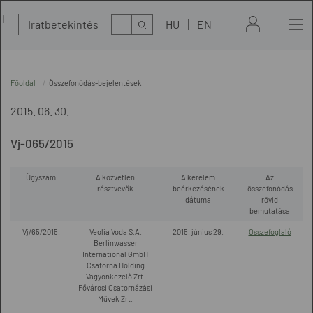
l-
Kereső
Iratbetekintés
HU
EN
t
Főoldal
Összefonódás-bejelentések
2015. 06. 30.
Vj-065/2015
Ügyszám
A közvetlen
A kérelem
Az
résztvevők
beérkezésének
összefonódás
dátuma
rövid
bemutatása
Vj/65/2015.
Veolia Voda S.A.
2015. június 29.
Összefoglaló
Berlinwasser
International GmbH
Csatorna Holding
Vagyonkezelő Zrt.
Fővárosi Csatornázási
Művek Zrt.