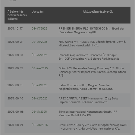
A bejelentés
Ügyszám
A közvetlen résztvevők
beérkezésének
dátuma
2025. 10. 17
ÖB-47/2025
PREMIER ENERGY PLC; iG TECH CC Zrt.; Iberdrola
Renovables Magyarország Kft.
2025. 09. 24
ÖB-46/2025
NRGWorks Kft.;FLOGISTON Gázmérőgyártó, Javító,
Hitelesítő és Kereskedelmi Kft.
2025. 09. 18
ÖB-45/2025
Recorde Alapkezelő Zrt.;Concorde Értékpapír
Zrt.;DCF Consulting Kft.;Science Park Irodaház
2025. 09. 15
ÖB-44/2025
Obton A/S; Renewable Energy Company A/S; Obton
Solenergi Master Impact P/S; Obton Solenergi Stabil
P/S
2025. 09. 11
ÖB-43/2025
Kallos Cosmetics Kft., Magyar-Amerikai
Magántőkealap, Kallos Cosmetics USA Inc.
2025. 09. 10
ÖB-42/2025
APEX CAPITAL ASSET Management Zrt.; Solus
Capital Kockázati Tőkealap-kezelő Zrt.
2025. 09. 08
ÖB-41/2025
Tönnies International Management GmbH, IFF
Ventures GmbH & Co. KG
2025. 08. 21
ÖB-40/2025.
Gran Private Equity Zrt. Solva II Magántőkealap CATO
Investments Kft. Ganz-MaVag International Kft.