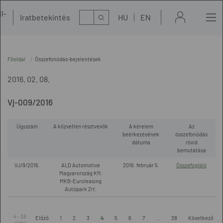
l-
Kereső
Iratbetekintés
HU
EN
t
Főoldal
Összefonódás-bejelentések
2016. 02. 08.
Vj-009/2016
Ügyszám
A közvetlen résztvevők
A kérelem
Az
beérkezésének
összefonódás
dátuma
rövid
bemutatása
VJ/9/2016.
ALD Automotive
2016. február 5.
Összefoglaló
Magyarország Kft.
MKB-Euroleasing
Autópark Zrt.
4 - 38.
Előző
1
2
3
4
5
6
7
...
38
Következő
oldal