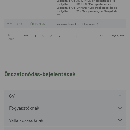
Szolgáltató Kft. AGRO-MILCH Mezőgazdasági és
Szolgáltató Kft. BOSFLÓR Mezőgazdasági és
Szolgáltató Kft. BAKONYKERT Mezőgazdasági és
Szolgáltató Kft. VÁR Mezőgazdasági és Szolgáltató
Kft.
2025. 06. 19
ÖB-11/2025
Vörösvár Invest Kft. Bluebonnet Kft.
4 - 38.
Előző
1
2
3
4
5
6
7
...
38
Következő
oldal
Összefonódás-bejelentések
GVH
Fogyasztóknak
Vállalkozásoknak