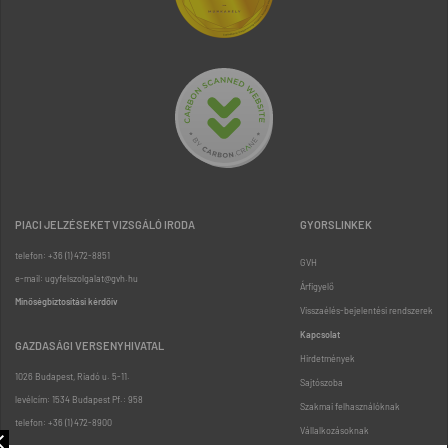
PIACI JELZÉSEKET VIZSGÁLÓ IRODA
GYORSLINKEK
telefon: +36 (1) 472-8851
GVH
e-mail: ugyfelszolgalat@gvh.hu
Árfigyelő
Minőségbiztosítási kérdőív
Visszaélés-bejelentési rendszerek
Kapcsolat
GAZDASÁGI VERSENYHIVATAL
Hirdetmények
1026 Budapest, Riadó u. 5-11.
Sajtószoba
levélcím: 1534 Budapest Pf.: 958
Szakmai felhasználóknak
telefon: +36 (1) 472-8900
Vállalkozásoknak