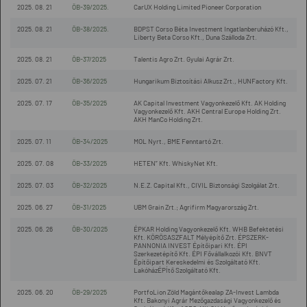
2025. 08. 21
ÖB-39/2025.
CarUX Holding Limited Pioneer Corporation
2025. 08. 21
ÖB-38/2025.
BDPST Corso Béta Investment Ingatlanberuházó Kft.,
Liberty Beta Corso Kft., Duna Szálloda Zrt.
2025. 08. 21
ÖB-37/2025
Talentis Agro Zrt. Gyulai Agrár Zrt.
2025. 07. 21
ÖB-36/2025
Hungarikum Biztosítási Alkusz Zrt., HUNFactory Kft.
2025. 07. 17
ÖB-35/2025
AK Capital Investment Vagyonkezelő Kft. AK Holding
Vagyonkezelő Kft. AKH Central Europe Holding Zrt.
AKH ManCo Holding Zrt.
2025. 07. 11
ÖB-34/2025
MOL Nyrt., BME Fenntartó Zrt.
2025. 07. 08
ÖB-33/2025
HETEN” Kft. WhiskyNet Kft.
2025. 07. 03
ÖB-32/2025
N.E.Z. Capital Kft., CIVIL Biztonsági Szolgálat Zrt.
2025. 06. 27
ÖB-31/2025
UBM Grain Zrt.; Agrifirm Magyarország Zrt.
2025. 06. 26
ÖB-30/2025
ÉPKAR Holding Vagyonkezelő Kft. WHB Befektetési
Kft. KÖRÖSASZFALT Mélyépítő Zrt. ÉPSZERK-
PANNONIA INVEST Építőipari Kft. ÉPI
Szerkezetépítő Kft. ÉPI Fővállalkozói Kft. BNVT
Építőipart Kereskedelmi és Szolgáltató Kft.
LakóházÉPÍtő Szolgáltató Kft.
2025. 06. 20
ÖB-29/2025
PortfoLion Zöld Magántőkealap ZA-Invest Lambda
Kft. Bakonyi Agrár Mezőgazdasági Vagyonkezelő és