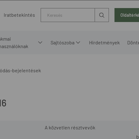
Kereső
Iratbetekintés
Oldaltérk
akmai
Sajtószoba
Hirdetmények
Dönt
lhasználóknak
ódás-bejelentések
16
A közvetlen résztvevők
b