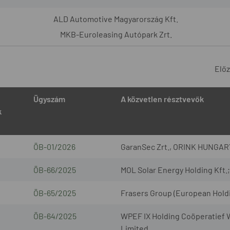
ALD Automotive Magyarország Kft.
MKB-Euroleasing Autópark Zrt.
Elő
Ügyszám
A közvetlen résztvevők
k
ÖB-01/2026
GaranSec Zrt., ORINK HUNGARY
ÖB-66/2025
MOL Solar Energy Holding Kft.; 
ÖB-65/2025
Frasers Group (European Holdin
ÖB-64/2025
WPEF IX Holding Coöperatief W
Limited