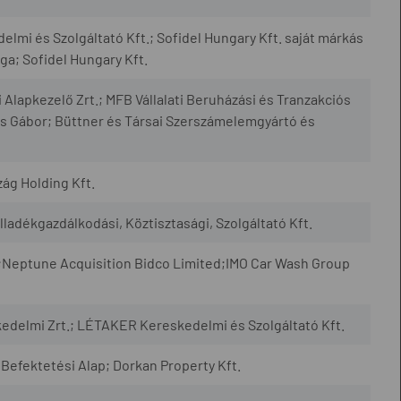
mi és Szolgáltató Kft.; Sofidel Hungary Kft. saját márkás
ága; Sofidel Hungary Kft.
apkezelő Zrt.; MFB Vállalati Beruházási és Tranzakciós
s Gábor; Büttner és Társai Szerszámelemgyártó és
ág Holding Kft.
adékgazdálkodási, Köztisztasági, Szolgáltató Kft.
 ;Neptune Acquisition Bidco Limited;IMO Car Wash Group
edelmi Zrt.; LÉTAKER Kereskedelmi és Szolgáltató Kft.
Befektetési Alap; Dorkan Property Kft.