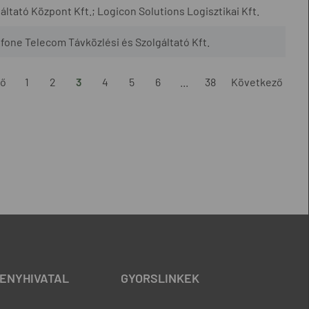
tató Központ Kft.; Logicon Solutions Logisztikai Kft.
tfone Telecom Távközlési és Szolgáltató Kft.
ző
1
2
3
4
5
6
...
38
Következő
ENYHIVATAL
GYORSLINKEK