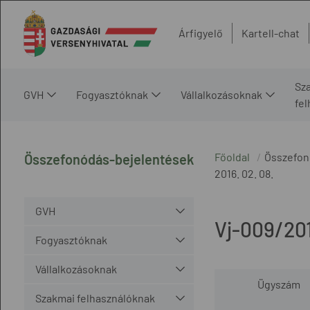
Árfigyelő
Kartell-chat
Sz
GVH
Fogyasztóknak
Vállalkozásoknak
fe
Főoldal
Összefon
Összefonódás-bejelentések
2016. 02. 08.
GVH
Vj-009/20
Fogyasztóknak
Vállalkozásoknak
Ügyszám
Szakmai felhasználóknak