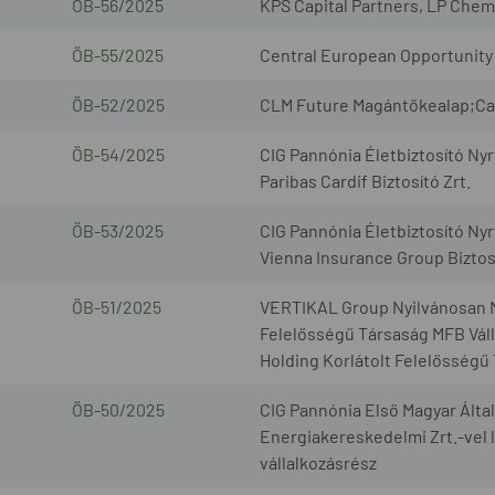
ÖB-56/2025
KPS Capital Partners, LP Chem
ÖB-55/2025
Central European Opportunity 
ÖB-52/2025
CLM Future Magántőkealap;Cap
ÖB-54/2025
CIG Pannónia Életbiztosító Nyr
Paribas Cardif Biztosító Zrt.
ÖB-53/2025
CIG Pannónia Életbiztosító Nyr
Vienna Insurance Group Biztosí
ÖB-51/2025
VERTIKAL Group Nyilvánosan 
Felelősségű Társaság MFB Váll
Holding Korlátolt Felelősségű
ÖB-50/2025
CIG Pannónia Első Magyar Által
Energiakereskedelmi Zrt.-vel l
vállalkozásrész