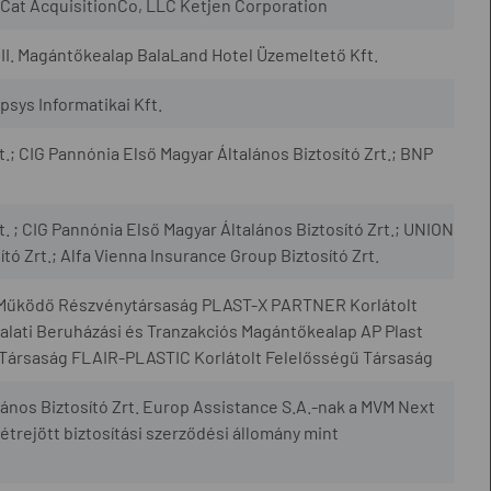
Cat AcquisitionCo, LLC Ketjen Corporation
II. Magántőkealap BalaLand Hotel Üzemeltető Kft.
sys Informatikai Kft.
t.; CIG Pannónia Első Magyar Általános Biztosító Zrt.; BNP
t. ; CIG Pannónia Első Magyar Általános Biztosító Zrt.; UNION
tó Zrt.; Alfa Vienna Insurance Group Biztosító Zrt.
Működő Részvénytársaság PLAST-X PARTNER Korlátolt
alati Beruházási és Tranzakciós Magántőkealap AP Plast
 Társaság FLAIR-PLASTIC Korlátolt Felelősségű Társaság
ános Biztosító Zrt. Europ Assistance S.A.-nak a MVM Next
étrejött biztosítási szerződési állomány mint