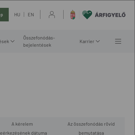
HU
EN
ép
Összefonódás-
ések
Karrier
bejelentések
A kérelem
Az összefonódás rövid
eérkezésének dátuma
bemutatása