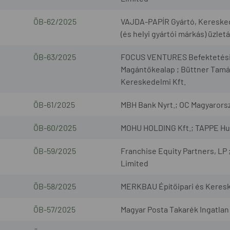
ÖB-62/2025
VAJDA-PAPÍR Gyártó, Kereskedel
(és helyi gyártói márkás) üzlet
ÖB-63/2025
FOCUS VENTURES Befektetési Al
Magántőkealap ; Büttner Tamá
Kereskedelmi Kft.
ÖB-61/2025
MBH Bank Nyrt.; OC Magyarorsz
ÖB-60/2025
MOHU HOLDING Kft.; TAPPE Hull
ÖB-59/2025
Franchise Equity Partners, LP
Limited
ÖB-58/2025
MERKBAU Építőipari és Keresk
ÖB-57/2025
Magyar Posta Takarék Ingatlan 