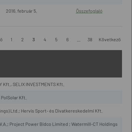
2016. február 5.
Összefoglaló
ző
1
2
3
4
5
6
...
38
Következő
 Kft., SELIX INVESTMENTS Kft.
PolSolar Kft.
gs) Ltd.; Hervis Sport- és Divatkereskedelmi Kft.
.A.; Project Power Bidco Limited ; Watermill-CT Holdings