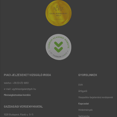
PIACI JELZÉSEKET VIZSGÁLÓ IRODA
GYORSLINKEK
telefon: +36 (1) 472-8851
GVH
e-mail: ugyfelszolgalat@gvh.hu
Árfigyelő
Minőségbiztosítási kérdőív
Visszaélés-bejelentési rendszerek
Kapcsolat
GAZDASÁGI VERSENYHIVATAL
Hirdetmények
1026 Budapest, Riadó u. 5-11.
Sajtószoba