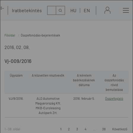
l-
Kereső
Iratbetekintés
HU
EN
t
Főoldal
Összefonódás-bejelentések
2016. 02. 08.
Vj-009/2016
Ügyszám
A közvetlen résztvevők
A kérelem
Az
beérkezésének
összefonódás
dátuma
rövid
bemutatása
VJ/9/2016.
ALD Automotive
2016. február 5.
Összefoglaló
Magyarország Kft.
MKB-Euroleasing
Autópark Zrt.
1 - 38. oldal
1
2
3
4
...
38
Következő