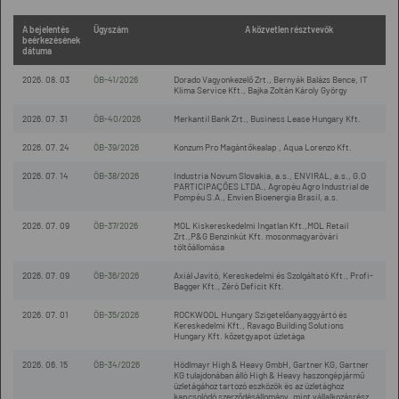
A bejelentés
Ügyszám
A közvetlen résztvevők
beérkezésének
dátuma
2026. 08. 03
ÖB-41/2026
Dorado Vagyonkezelő Zrt., Bernyák Balázs Bence, IT
Klima Service Kft., Bajka Zoltán Károly György
2026. 07. 31
ÖB-40/2026
Merkantil Bank Zrt., Business Lease Hungary Kft.
2026. 07. 24
ÖB-39/2026
Konzum Pro Magántőkealap , Aqua Lorenzo Kft.
2026. 07. 14
ÖB-38/2026
Industria Novum Slovakia, a.s., ENVIRAL, a.s., G.O
PARTICIPAÇÕES LTDA., Agropéu Agro Industrial de
Pompéu S.A., Envien Bioenergia Brasil, a.s.
2026. 07. 09
ÖB-37/2026
MOL Kiskereskedelmi Ingatlan Kft.,MOL Retail
Zrt.,P&G Benzinkút Kft. mosonmagyaróvári
töltőállomása
2026. 07. 09
ÖB-36/2026
Axiál Javító, Kereskedelmi és Szolgáltató Kft., Profi-
Bagger Kft., Zéró Deficit Kft.
2026. 07. 01
ÖB-35/2026
ROCKWOOL Hungary Szigetelőanyaggyártó és
Kereskedelmi Kft., Ravago Building Solutions
Hungary Kft. kőzetgyapot üzletága
2026. 06. 15
ÖB-34/2026
Hödlmayr High & Heavy GmbH, Gartner KG, Gartner
KG tulajdonában álló High & Heavy haszongépjármű
üzletágához tartozó eszközök és az üzletághoz
kapcsolódó szerződésállomány, mint vállalkozásrész