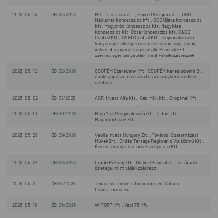
2026. 06. 15
ÖB-33/2026
MOL Upstream Zrt., Endrőd Gázipari Kft., OGD
Nádudvar Koncessziós Kft., OGD Újléta Koncessziós
Kft. Mogyoród Koncessziós Kft. Nagykáta
Koncessziós Kft. Ócsa Koncessziós Kft. O&GD
Central Kft., O&GD Central Kft. tulajdonában álló
konyári gázfeldolgozó üzem és sárándi ingatlanok,
valamint a jogosultságában álló Penészlek-II
szénhidrogén bányatelek, mint vállalkozásrészek
2026. 06. 12
ÖB-32/2026
CSOFÉM Szerelvény Kft., CSOFÉM Kereskedelmi Bt.
épületgépészeti és szaniteráru nagykereskedelmi
üzletága
2026. 06. 02
ÖB-31/2026
AGR-Invest Alfa Kft., Geo-Milk Kft., Cropimal Kft.
2026. 06. 01
ÖB-30/2026
High Yield Vagyonkezelő Zrt., TritonLife
Magánkórházak Zrt.
2026. 05. 28
ÖB-29/2026
Veolia Invest Hungary Zrt., Fővárosi Csatornázási
Művek Zrt., Érd és Térsége Regionális Víziközmű Kft.,
Érd és Térsége Csatorna-szolgáltató Kft.
2026. 05. 27
ÖB-28/2026
Lipóti Pékség Kft., Univer-Product Zrt. sütőipari
üzletága, mint vállalkozásrész
2026. 05. 21
ÖB-27/2026
Texas Instruments Incorporated, Silicon
Laboratories Inc.
2025. 05. 19
ÖB-26/2026
WITORP Kft., Váci 76 Kft.