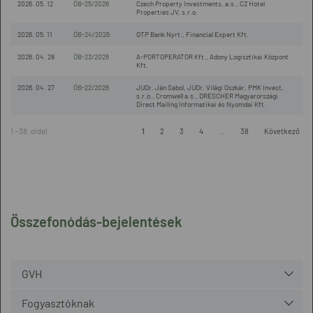
2026. 05. 12
ÖB-25/2026
Czech Property Investments, a.s., CZ Hotel
Properties JV, s.r.o.
2026. 05. 11
ÖB-24/2026
OTP Bank Nyrt., Financial Expert Kft.
2026. 04. 28
ÖB-23/2026
A-PORTOPERATOR Kft., Adony Logisztikai Központ
Kft.
2026. 04. 27
ÖB-22/2026
JUDr. Ján Sabol, JUDr. Világi Oszkár, PMK Invest,
s.r.o., Cromwell a.s., DRESCHER Magyarországi
Direct Mailing Informatikai és Nyomdai Kft.
1 - 38. oldal
1
2
3
4
...
38
Következő
Összefonódás-bejelentések
GVH
Fogyasztóknak