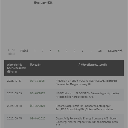
(Hungary) Kft.
4 - 38.
Előző
1
2
3
4
5
6
7
...
38
Következő
oldal
A bejelentés
Ügyszám
A közvetlen résztvevők
beérkezésének
dátuma
2025. 10. 17
ÖB-47/2025
PREMIER ENERGY PLC; iG TECH CC Zrt.; Iberdrola
Renovables Magyarország Kft.
2025. 09. 24
ÖB-46/2025
NRGWorks Kft.;FLOGISTON Gázmérőgyártó, Javító,
Hitelesítő és Kereskedelmi Kft.
2025. 09. 18
ÖB-45/2025
Recorde Alapkezelő Zrt.;Concorde Értékpapír
Zrt.;DCF Consulting Kft.;Science Park Irodaház
2025. 09. 15
ÖB-44/2025
Obton A/S; Renewable Energy Company A/S; Obton
Solenergi Master Impact P/S; Obton Solenergi Stabil
P/S