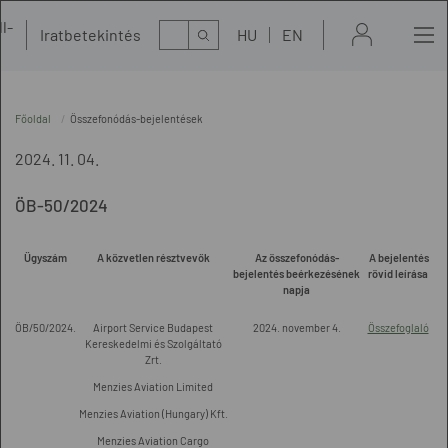
l-
Kereső
Iratbetekintés
HU
EN
t
Főoldal
Összefonódás-bejelentések
2024. 11. 04.
ÖB-50/2024
Ügyszám
A közvetlen résztvevők
Az összefonódás-
A bejelentés
bejelentés beérkezésének
rövid leírása
napja
ÖB/50/2024.
Airport Service Budapest
2024. november 4.
Összefoglaló
Kereskedelmi és Szolgáltató
Zrt.
Menzies Aviation Limited
Menzies Aviation (Hungary) Kft.
Menzies Aviation Cargo