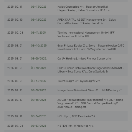
2025. 09. 11
ÖB-43/2025
Kallos Cosmetics Kft., Magyar-Amerikai
Magántőkealap, Kallos Cosmetics USA Inc.
2025. 09. 10
ÖB-42/2025
APEX CAPITAL ASSET Management Zrt.; Solus
Capital Kockázati Tőkealap-kezelő Zrt.
2025. 09. 08
ÖB-41/2025
Tönnies International Management GmbH, IFF
Ventures GmbH & Co. KG
2025. 08. 21
ÖB-40/2025.
Gran Private Equity Zrt. Solva II Magántőkealap CATO
Investments Kft. Ganz-MaVag International Kft.
2025. 08. 21
ÖB-39/2025.
CarUX Holding Limited Pioneer Corporation
2025. 08. 21
ÖB-38/2025.
BDPST Corso Béta Investment Ingatlanberuházó Kft.,
Liberty Beta Corso Kft., Duna Szálloda Zrt.
2025. 08. 21
ÖB-37/2025
Talentis Agro Zrt. Gyulai Agrár Zrt.
2025. 07. 21
ÖB-36/2025
Hungarikum Biztosítási Alkusz Zrt., HUNFactory Kft.
2025. 07. 17
ÖB-35/2025
AK Capital Investment Vagyonkezelő Kft. AK Holding
Vagyonkezelő Kft. AKH Central Europe Holding Zrt.
AKH ManCo Holding Zrt.
2025. 07. 11
ÖB-34/2025
MOL Nyrt., BME Fenntartó Zrt.
2025. 07. 08
ÖB-33/2025
HETEN” Kft. WhiskyNet Kft.