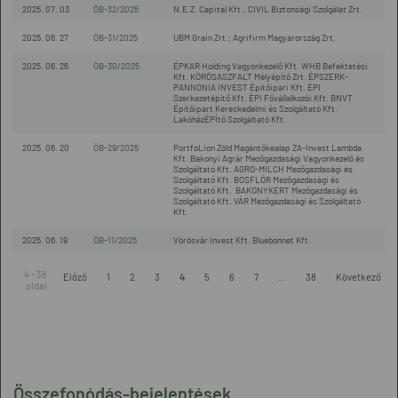
2025. 07. 03
ÖB-32/2025
N.E.Z. Capital Kft., CIVIL Biztonsági Szolgálat Zrt.
2025. 06. 27
ÖB-31/2025
UBM Grain Zrt.; Agrifirm Magyarország Zrt.
2025. 06. 26
ÖB-30/2025
ÉPKAR Holding Vagyonkezelő Kft. WHB Befektetési
Kft. KÖRÖSASZFALT Mélyépítő Zrt. ÉPSZERK-
PANNONIA INVEST Építőipari Kft. ÉPI
Szerkezetépítő Kft. ÉPI Fővállalkozói Kft. BNVT
Építőipart Kereskedelmi és Szolgáltató Kft.
LakóházÉPÍtő Szolgáltató Kft.
2025. 06. 20
ÖB-29/2025
PortfoLion Zöld Magántőkealap ZA-Invest Lambda
Kft. Bakonyi Agrár Mezőgazdasági Vagyonkezelő és
Szolgáltató Kft. AGRO-MILCH Mezőgazdasági és
Szolgáltató Kft. BOSFLÓR Mezőgazdasági és
Szolgáltató Kft. BAKONYKERT Mezőgazdasági és
Szolgáltató Kft. VÁR Mezőgazdasági és Szolgáltató
Kft.
2025. 06. 19
ÖB-11/2025
Vörösvár Invest Kft. Bluebonnet Kft.
4 - 38.
Előző
1
2
3
4
5
6
7
...
38
Következő
oldal
Összefonódás-bejelentések