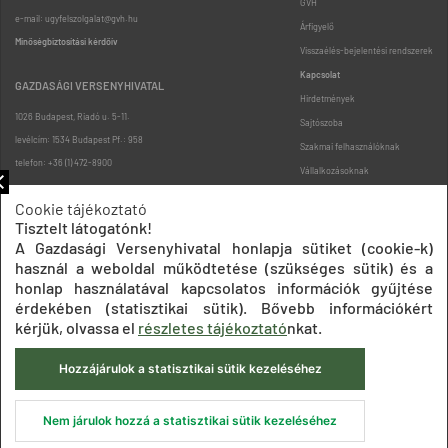
GVH
e-mail: ugyfelszolgalat@gvh.hu
Árfigyelő
Minőségbiztosítási kérdőív
Visszaélés-bejelentési rendszerek
Kapcsolat
GAZDASÁGI VERSENYHIVATAL
Hirdetmények
1026 Budapest, Riadó u. 5-11.
Sajtószoba
levélcím: 1534 Budapest Pf.: 958
Szakmai felhasználóknak
telefon: +36 (1) 472-8900
Vállalkozásoknak
Fogyasztóknak
Cookie tájékoztató
Podcast
Tisztelt látogatónk!
Oldaltérkép
A Gazdasági Versenyhivatal honlapja sütiket (cookie-k)
használ a weboldal működtetése (szükséges sütik) és a
honlap használatával kapcsolatos információk gyűjtése
érdekében (statisztikai sütik). Bővebb információkért
kérjük, olvassa el
részletes tájékoztató
nkat.
Hozzájárulok a statisztikai sütik kezeléséhez
Impresszum
Adatkezelési tájékoztatók
Akadálymentesítési nyilatkozat
Közadatkereső
Süti beállítások
ÁSZF
Nem járulok hozzá a statisztikai sütik kezeléséhez
© 2020 Gazdasági Versenyhivatal