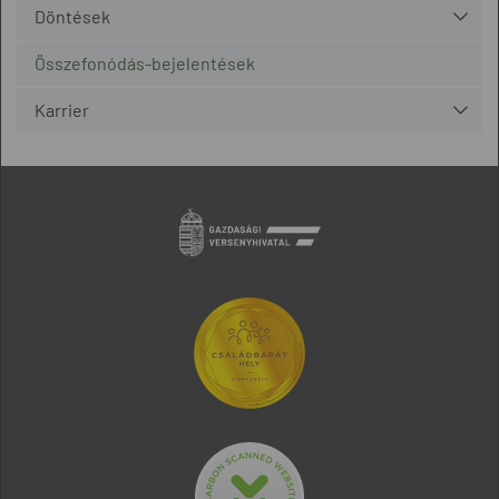
Döntések
Összefonódás-bejelentések
Karrier