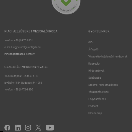
PIACI JELZÉSEKET VIZSGÁLÓ IRODA
GYORSLINKEK
telefon: +36 (1) 472-8851
GVH
e-mail: ugyfelszolgalat@gvh.hu
Árfigyelő
Minőségbiztosítási kérdőív
Visszaélés-bejelentési rendszerek
Kapcsolat
GAZDASÁGI VERSENYHIVATAL
Hirdetmények
1026 Budapest, Riadó u. 5-11.
Sajtószoba
levélcím: 1534 Budapest Pf.: 958
Szakmai felhasználóknak
telefon: +36 (1) 472-8900
Vállalkozásoknak
Fogyasztóknak
Podcast
Oldaltérkép