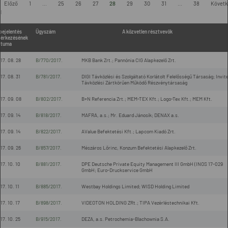
Előző
1
...
25
26
27
28
29
30
31
...
38
Követk
l
bejelentés
Ügyszám
A közvetlen résztvevők
érkezésének
átuma
17. 08. 28
B/770/2017.
MKB Bank Zrt.; Pannónia CIG Alapkezelő Zrt.
17. 08. 31
B/781/2017.
DIGI Távközlési és Szolgáltató Korlátolt Felelősségű Társaság; Invite
Távközlési Zártkörűen Működő Részvénytársaság
17. 09. 08
B/802/2017.
B+N Referencia Zrt.; MEM-TEX Kft.; Logo-Tex Kft.; MEM Kft.
17. 09. 14
B/818/2017.
MAFRA, a.s.; Mr. Eduard Jánosík; DENAX a.s.
17. 09. 14
B/822/2017.
AValue Befektetési Kft.; Lapcom Kiadó Zrt.
17. 09. 26
B/857/2017.
Mészáros Lőrinc, Konzum Befektetési Alapkezelő Zrt.
17. 10. 10
B/881/2017.
DPE Deutsche Private Equity Management III GmbH (INOS 17-029
GmbH; Euro-Druckservice GmbH
17. 10. 11
B/885/2017.
Westbay Holdings Limited; WISD Holding Limited
17. 10. 17
B/898/2017.
VIDEOTON HOLDING ZRt.; TIPA Vezérléstechnikai Kft.
17. 10. 25
B/915/2017.
DEZA, a.s. Petrochemia-Blachownia S.A.