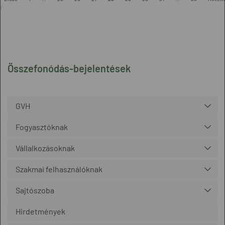
l
Összefonódás-bejelentések
GVH
Fogyasztóknak
Vállalkozásoknak
Szakmai felhasználóknak
Sajtószoba
Hirdetmények