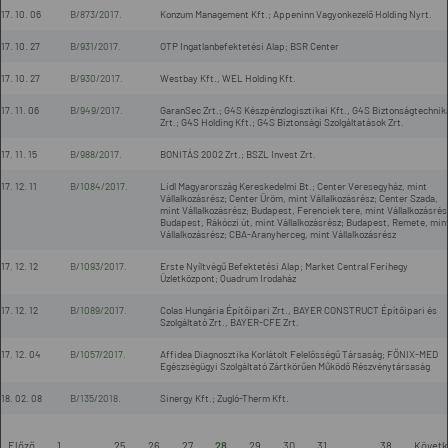
17. 10. 06
B/873/2017.
Konzum Management Kft.; Appeninn Vagyonkezelő Holding Nyrt.
17. 10. 27
B/931/2017.
OTP Ingatlanbefektetési Alap; BSR Center
17. 10. 27
B/930/2017.
Westbay Kft., WEL Holding Kft.
17. 11. 06
B/949/2017.
GaranSec Zrt.; G4S Készpénzlogisztikai Kft., G4S Biztonságtechnik
Zrt.; G4S Holding Kft.; G4S Biztonsági Szolgáltatások Zrt.
17. 11. 15
B/988/2017.
BONITÁS 2002 Zrt.; BSZL Invest Zrt.
17. 12. 11
B/1084/2017.
Lidl Magyarország Kereskedelmi Bt.; Center Veresegyház, mint
Vállalkozásrész; Center Üröm, mint Vállalkozásrész; Center Szada,
mint Vállalkozásrész; Budapest, Ferenciek tere, mint Vállalkozásrés
Budapest, Rákóczi út, mint Vállalkozásrész; Budapest, Remete, min
Vállalkozásrész; CBA-Aranyherceg, mint Vállalkozásrész
17. 12. 12
B/1093/2017.
Erste Nyíltvégű Befektetési Alap; Market Central Ferihegy
Üzletközpont; Quadrum Irodaház
17. 12. 12
B/1089/2017.
Colas Hungária Építőipari Zrt., BAYER CONSTRUCT Építőipari és
Szolgáltató Zrt., BAYER-CFE Zrt.
17. 12. 04
B/1057/2017.
Affidea Diagnosztika Korlátolt Felelősségű Társaság; FŐNIX-MED
Egészségügyi Szolgáltató Zártkörűen Működő Részvénytársaság
18. 02. 08
B/135/2018.
Sinergy Kft.; Zugló-Therm Kft.
-
Előző
1
...
25
26
27
28
29
30
31
...
38
Követk