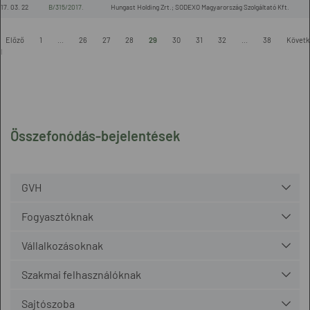
17. 03. 22
B/315/2017.
Hungast Holding Zrt.; SODEXO Magyarország Szolgáltató Kft.
-
Előző
1
...
26
27
28
29
30
31
32
...
38
Követk
l
Összefonódás-bejelentések
GVH
Fogyasztóknak
Vállalkozásoknak
Szakmai felhasználóknak
Sajtószoba