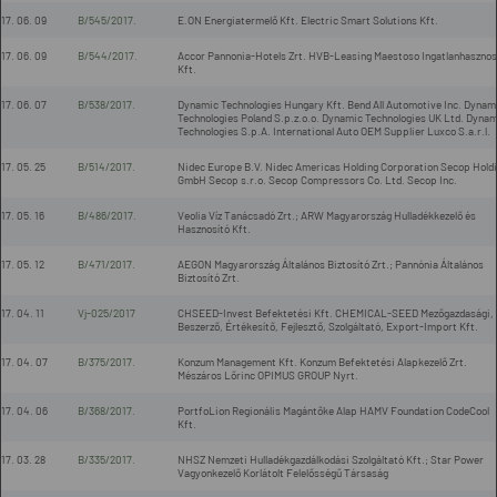
17. 06. 09
B/545/2017.
E.ON Energiatermelő Kft. Electric Smart Solutions Kft.
17. 06. 09
B/544/2017.
Accor Pannonia-Hotels Zrt. HVB-Leasing Maestoso Ingatlanhasznos
Kft.
17. 06. 07
B/538/2017.
Dynamic Technologies Hungary Kft. Bend All Automotive Inc. Dynam
Technologies Poland S.p.z.o.o. Dynamic Technologies UK Ltd. Dynam
Technologies S.p.A. International Auto OEM Supplier Luxco S.a.r.l.
17. 05. 25
B/514/2017.
Nidec Europe B.V. Nidec Americas Holding Corporation Secop Hold
GmbH Secop s.r.o. Secop Compressors Co. Ltd. Secop Inc.
17. 05. 16
B/486/2017.
Veolia Víz Tanácsadó Zrt.; ARW Magyarország Hulladékkezelő és
Hasznosító Kft.
17. 05. 12
B/471/2017.
AEGON Magyarország Általános Biztosító Zrt.; Pannónia Általános
Biztosító Zrt.
17. 04. 11
Vj-025/2017
CHSEED-Invest Befektetési Kft. CHEMICAL-SEED Mezőgazdasági,
Beszerző, Értékesítő, Fejlesztő, Szolgáltató, Export-Import Kft.
17. 04. 07
B/375/2017.
Konzum Management Kft. Konzum Befektetési Alapkezelő Zrt.
Mészáros Lőrinc OPIMUS GROUP Nyrt.
17. 04. 06
B/368/2017.
PortfoLion Regionális Magántőke Alap HAMV Foundation CodeCool
Kft.
17. 03. 28
B/335/2017.
NHSZ Nemzeti Hulladékgazdálkodási Szolgáltató Kft.; Star Power
Vagyonkezelő Korlátolt Felelősségű Társaság