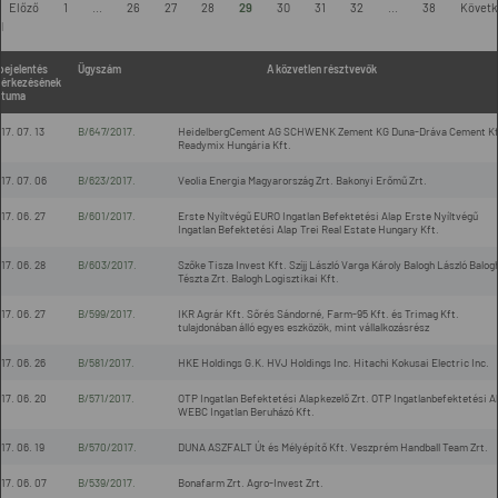
Előző
1
...
26
27
28
29
30
31
32
...
38
Követk
l
bejelentés
Ügyszám
A közvetlen résztvevők
érkezésének
átuma
17. 07. 13
B/647/2017.
HeidelbergCement AG SCHWENK Zement KG Duna-Dráva Cement Kf
Readymix Hungária Kft.
17. 07. 06
B/623/2017.
Veolia Energia Magyarország Zrt. Bakonyi Erőmű Zrt.
17. 06. 27
B/601/2017.
Erste Nyíltvégű EURO Ingatlan Befektetési Alap Erste Nyíltvégű
Ingatlan Befektetési Alap Trei Real Estate Hungary Kft.
17. 06. 28
B/603/2017.
Szőke Tisza Invest Kft. Szíjj László Varga Károly Balogh László Balog
Tészta Zrt. Balogh Logisztikai Kft.
17. 06. 27
B/599/2017.
IKR Agrár Kft. Sőrés Sándorné, Farm-95 Kft. és Trimag Kft.
tulajdonában álló egyes eszközök, mint vállalkozásrész
17. 06. 26
B/581/2017.
HKE Holdings G.K. HVJ Holdings Inc. Hitachi Kokusai Electric Inc.
17. 06. 20
B/571/2017.
OTP Ingatlan Befektetési Alapkezelő Zrt. OTP Ingatlanbefektetési A
WEBC Ingatlan Beruházó Kft.
17. 06. 19
B/570/2017.
DUNA ASZFALT Út és Mélyépítő Kft. Veszprém Handball Team Zrt.
17. 06. 07
B/539/2017.
Bonafarm Zrt. Agro-Invest Zrt.