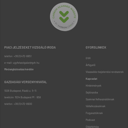
PIACI JELZÉSEKET VIZSGÁLÓ IRODA
GYORSLINKEK
telefon: +36 (1) 472-8851
GVH
e-mail: ugyfelszolgalat@gvh.hu
Árfigyelő
Minőségbiztosítási kérdőív
Visszaélés-bejelentési rendszerek
Kapcsolat
GAZDASÁGI VERSENYHIVATAL
Hirdetmények
1026 Budapest, Riadó u. 5-11.
Sajtószoba
levélcím: 1534 Budapest Pf.: 958
Szakmai felhasználóknak
telefon: +36 (1) 472-8900
Vállalkozásoknak
Fogyasztóknak
Podcast
Oldaltérkép