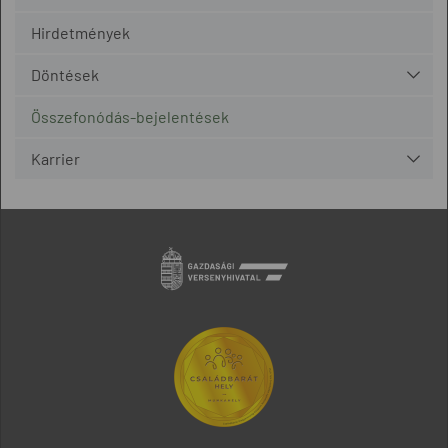
Hirdetmények
Döntések
Összefonódás-bejelentések
Karrier