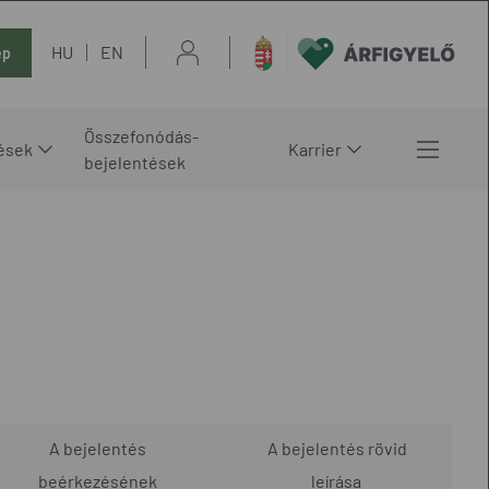
HU
EN
ép
Összefonódás-
ések
Karrier
bejelentések
A bejelentés
A bejelentés rövid
beérkezésének
leírása