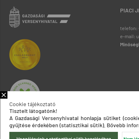
PIACI 
telefon: 
e-mail: 
Minőségb
Cookie tájékoztató
Tisztelt látogatónk!
A Gazdasági Versenyhivatal honlapja sütiket (cook
gyűjtése érdekében (statisztikai sütik). Bővebb infor
Hozzájárulok a statisztikai sütik kezeléséhez
Nem jár