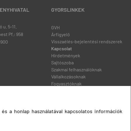
ENYHIVATAL
GYORSLINKEK
 u. 5-11.
GVH
est Pf.: 958
Árfigyelő
Visszaélés-bejelentési rendszerek
8900
Kapcsolat
Hirdetmények
Sajtószoba
Szakmai felhasználóknak
Vállalkozásoknak
Fogyasztóknak
Podcast
 és a honlap használatával kapcsolatos információk