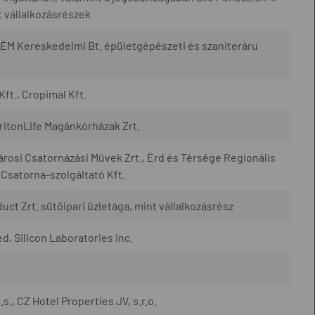
 vállalkozásrészek
ÉM Kereskedelmi Bt. épületgépészeti és szaniteráru
Kft., Cropimal Kft.
TritonLife Magánkórházak Zrt.
városi Csatornázási Művek Zrt., Érd és Térsége Regionális
 Csatorna-szolgáltató Kft.
uct Zrt. sütőipari üzletága, mint vállalkozásrész
, Silicon Laboratories Inc.
., CZ Hotel Properties JV, s.r.o.