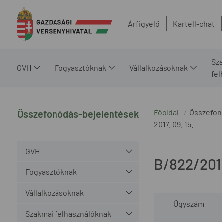
Árfigyelő
Kartell-chat
Sz
GVH
Fogyasztóknak
Vállalkozásoknak
fe
Főoldal
Összefon
Összefonódás-bejelentések
2017. 09. 15.
GVH
B/822/201
Fogyasztóknak
Vállalkozásoknak
Ügyszám
Szakmai felhasználóknak