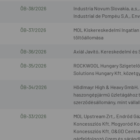
ÖB-38/2026
Industria Novum Slovakia, a.s
Industrial de Pompéu S.A., Envi
ÖB-37/2026
MOL Kiskereskedelmi Ingatlan 
töltőállomása
ÖB-36/2026
Axiál Javító, Kereskedelmi és S
ÖB-35/2026
ROCKWOOL Hungary Szigetelőan
Solutions Hungary Kft. kőzetg
ÖB-34/2026
Hödlmayr High & Heavy GmbH, G
haszongépjármű üzletágához t
szerződésállomány, mint válla
ÖB-33/2026
MOL Upstream Zrt., Endrőd Gáz
Koncessziós Kft. Mogyoród Kon
Koncessziós Kft. O&GD Central 
gázfeldolgozó üzem és sárándi 