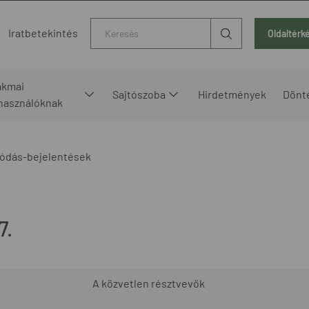
Kereső
Iratbetekintés
Oldaltérk
akmai
Sajtószoba
Hirdetmények
Dönt
lhasználóknak
ódás-bejelentések
7.
A közvetlen résztvevők