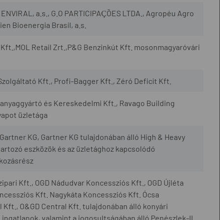
., ENVIRAL, a.s., G.O PARTICIPAÇÕES LTDA., Agropéu Agro
en Bioenergia Brasil, a.s.
Kft.,MOL Retail Zrt.,P&G Benzinkút Kft. mosonmagyaróvári
zolgáltató Kft., Profi-Bagger Kft., Zéró Deficit Kft.
yaggyártó és Kereskedelmi Kft., Ravago Building
yapot üzletága
artner KG, Gartner KG tulajdonában álló High & Heavy
artozó eszközök és az üzletághoz kapcsolódó
lkozásrész
ipari Kft., OGD Nádudvar Koncessziós Kft., OGD Újléta
cessziós Kft. Nagykáta Koncessziós Kft. Ócsa
Kft., O&GD Central Kft. tulajdonában álló konyári
ingatlanok, valamint a jogosultságában álló Penészlek-II