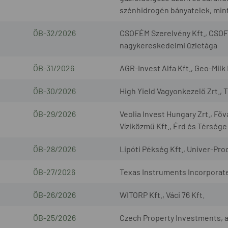
szénhidrogén bányatelek, mint
ÖB-32/2026
CSOFÉM Szerelvény Kft., CSOF
nagykereskedelmi üzletága
ÖB-31/2026
AGR-Invest Alfa Kft., Geo-Milk 
ÖB-30/2026
High Yield Vagyonkezelő Zrt., 
ÖB-29/2026
Veolia Invest Hungary Zrt., Fő
Víziközmű Kft., Érd és Térsége
ÖB-28/2026
Lipóti Pékség Kft., Univer-Prod
ÖB-27/2026
Texas Instruments Incorporated
ÖB-26/2026
WITORP Kft., Váci 76 Kft.
ÖB-25/2026
Czech Property Investments, a.s