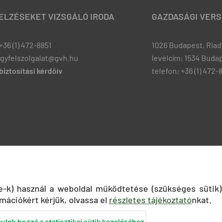
JELZÉSEKET VIZSGÁLÓ IRODA
GAZDASÁGI VERS
+36 (1) 472-8851
1026 Budapest, Riadó
ugyfelszolgalat@gvh.hu
levélcím: 1534 Budap
iztosítási kérdőív
telefon: +36 (1) 472-
ie-k) használ a weboldal működtetése (szükséges sütik)
mációkért kérjük, olvassa el
részletes tájékoztató
nkat.
ulok hozzá a statisztikai sütik kezeléséhez