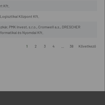
t Kft.
ogisztikai Központ Kft.
szkár, PMK Invest, s.r.o., Cromwell a.s., DRESCHER
nformatikai és Nyomdai Kft.
1
2
3
4
...
38
Következő