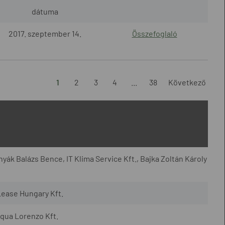
dátuma
2017. szeptember 14.
Összefoglaló
1
2
3
4
...
38
Következő
yák Balázs Bence, IT Klima Service Kft., Bajka Zoltán Károly
Lease Hungary Kft.
qua Lorenzo Kft.