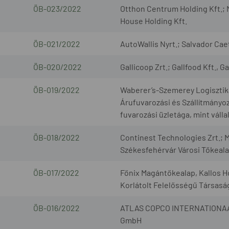
ÖB-023/2022
Otthon Centrum Holding Kft.; 
House Holding Kft.
ÖB-021/2022
AutoWallis Nyrt.; Salvador Cae
ÖB-020/2022
Gallicoop Zrt.; Gallfood Kft., G
ÖB-019/2022
Waberer’s-Szemerey Logisztik
Árufuvarozási és Szállítmányozá
fuvarozási üzletága, mint váll
ÖB-018/2022
Continest Technologies Zrt.; M
Székesfehérvár Városi Tőkealap
ÖB-017/2022
Főnix Magántőkealap, Kallos H
Korlátolt Felelősségű Társasá
ÖB-016/2022
ATLAS COPCO INTERNATIONAAL 
GmbH