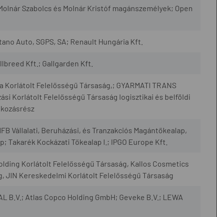
Molnár Szabolcs és Molnár Kristóf magánszemélyek; Open
tano Auto, SGPS, SA; Renault Hungária Kft.
allbreed Kft.; Gallgarden Kft.
a Korlátolt Felelősségű Társaság,; GYARMATI TRANS
si Korlátolt Felelősségű Társaság logisztikai és belföldi
alkozásrész
FB Vállalati, Beruházási, és Tranzakciós Magántőkealap,
; Takarék Kockázati Tőkealap I.; IPGO Europe Kft.
olding Korlátolt Felelősségű Társaság, Kallos Cosmetics
g, JIN Kereskedelmi Korlátolt Felelősségű Társaság
B.V.; Atlas Copco Holding GmbH; Geveke B.V.; LEWA