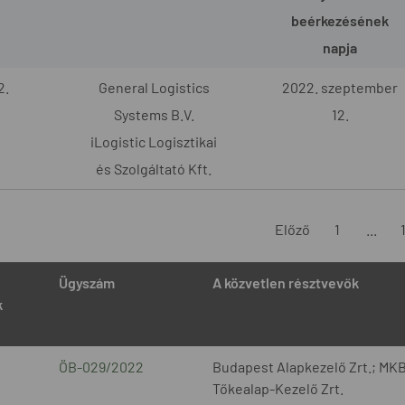
beérkezésének
napja
2.
General Logistics
2022. szeptember
Systems B.V.
12.
iLogistic Logisztikai
és Szolgáltató Kft.
Előző
1
...
Ügyszám
A közvetlen résztvevők
k
ÖB-029/2022
Budapest Alapkezelő Zrt.; MKB
Tőkealap-Kezelő Zrt.