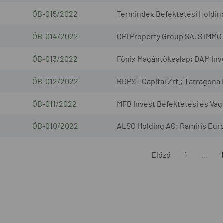
ÖB-015/2022
Termindex Befektetési Holding 
ÖB-014/2022
CPI Property Group SA, S IMMO
ÖB-013/2022
Főnix Magántőkealap; DAM Inves
ÖB-012/2022
BDPST Capital Zrt.; Tarragona 
ÖB-011/2022
MFB Invest Befektetési és Vagy
ÖB-010/2022
ALSO Holding AG; Ramiris Euro
Előző
1
...