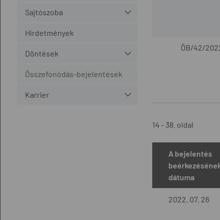
Sajtószoba
Hirdetmények
ÖB/42/202
Döntések
Összefonódás-bejelentések
Karrier
14 - 38. oldal
A bejelentés
beérkezéséne
dátuma
2022. 07. 26