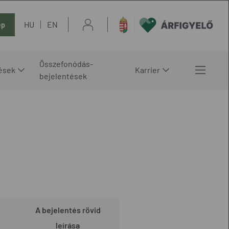
HU
EN
ép
Összefonódás-
ések
Karrier
bejelentések
A bejelentés rövid
leírása