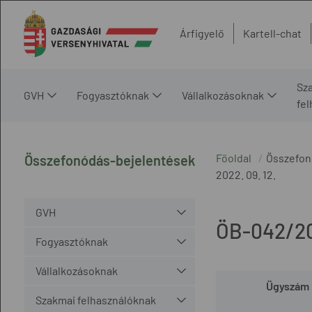
Árfigyelő
Kartell-chat
Sz
GVH
Fogyasztóknak
Vállalkozásoknak
fe
Főoldal
Összefon
Összefonódás-bejelentések
2022. 09. 12.
GVH
ÖB-042/2
Fogyasztóknak
Vállalkozásoknak
Ügyszám
Szakmai felhasználóknak