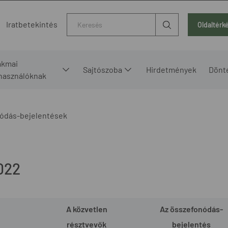
Kereső
Iratbetekintés
Oldaltérk
akmai
Sajtószoba
Hirdetmények
Dönt
lhasználóknak
ódás-bejelentések
022
A közvetlen
Az összefonódás-
résztvevők
bejelentés