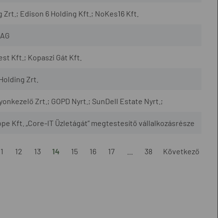
Zrt.; Edison 6 Holding Kft.; NoKes16 Kft.
 AG
t Kft.; Kopaszi Gát Kft.
Holding Zrt.
onkezelő Zrt.; GOPD Nyrt.; SunDell Estate Nyrt.;
pe Kft. „Core-IT Üzletágát” megtestesítő vállalkozásrésze
11
12
13
14
15
16
17
...
38
Következő