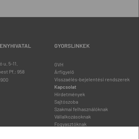
ENYHIVATAL
GYORSLINKEK
 u. 5-11.
GVH
est Pf.: 958
Árfigyelő
Visszaélés-bejelentési rendszerek
8900
Kapcsolat
Hirdetmények
Sajtószoba
Szakmai felhasználóknak
Vállalkozásoknak
Fogyasztóknak
Podcast