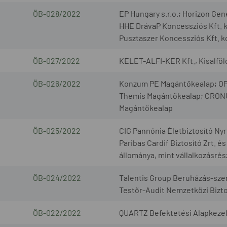
ÖB-028/2022
EP Hungary s.r.o.; Horizon Gen
HHE DrávaP Koncessziós Kft. ko
Pusztaszer Koncessziós Kft. ko
ÖB-027/2022
KELET-ALFI-KER Kft., Kisalföl
ÖB-026/2022
Konzum PE Magántőkealap; OP
Themis Magántőkealap; CRONU
Magántőkealap
ÖB-025/2022
CIG Pannónia Életbiztosító Nyr
Paribas Cardif Biztosító Zrt. és
állománya, mint vállalkozásrés
ÖB-024/2022
Talentis Group Beruházás-szer
Testőr-Audit Nemzetközi Bizto
ÖB-022/2022
QUARTZ Befektetési Alapkezelő