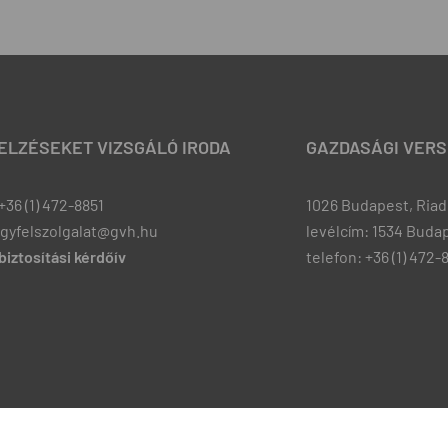
JELZÉSEKET VIZSGÁLÓ IRODA
GAZDASÁGI VERS
+36 (1) 472-8851
1026 Budapest, Riadó
ugyfelszolgalat@gvh.hu
levélcím: 1534 Budap
iztosítási kérdőív
telefon: +36 (1) 472-