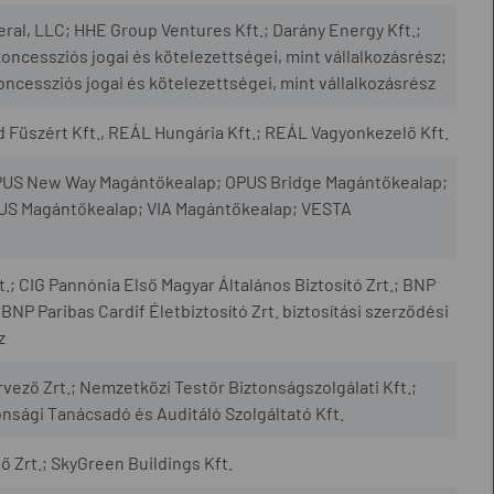
eral, LLC; HHE Group Ventures Kft.; Darány Energy Kft.;
ncessziós jogai és kötelezettségei, mint vállalkozásrész;
ncessziós jogai és kötelezettségei, mint vállalkozásrész
d Füszért Kft., REÁL Hungária Kft.; REÁL Vagyonkezelő Kft.
US New Way Magántőkealap; OPUS Bridge Magántőkealap;
S Magántőkealap; VIA Magántőkealap; VESTA
t.; CIG Pannónia Első Magyar Általános Biztosító Zrt.; BNP
 BNP Paribas Cardif Életbiztosító Zrt. biztosítási szerződési
z
vező Zrt.; Nemzetközi Testőr Biztonságszolgálati Kft.;
nsági Tanácsadó és Auditáló Szolgáltató Kft.
 Zrt.; SkyGreen Buildings Kft.