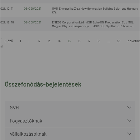
021. 12. 11
ÖB-059/2021
MVM Energetika Zrt.; New Generation Building Solutions Hungary
Kft.
021. 12. 10
ÖB-058/2021
ENEOS Corporation Ltd.; JSR Spin-Off Preparation Co.; MOL
Magyar Olaj- és Gázipari Nyrt.; JSR MOL Synthetic Rubber Zrt.
 -
Előző
1
...
12
13
14
15
16
17
18
...
38
Követke
.
al
Összefonódás-bejelentések
GVH
Fogyasztóknak
Vállalkozásoknak