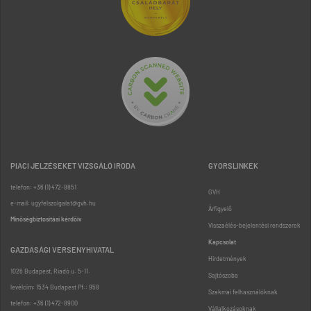
PIACI JELZÉSEKET VIZSGÁLÓ IRODA
GYORSLINKEK
telefon: +36 (1) 472-8851
GVH
e-mail: ugyfelszolgalat@gvh.hu
Árfigyelő
Minőségbiztosítási kérdőív
Visszaélés-bejelentési rendszerek
Kapcsolat
GAZDASÁGI VERSENYHIVATAL
Hirdetmények
1026 Budapest, Riadó u. 5-11.
Sajtószoba
levélcím: 1534 Budapest Pf.: 958
Szakmai felhasználóknak
telefon: +36 (1) 472-8900
Vállalkozásoknak