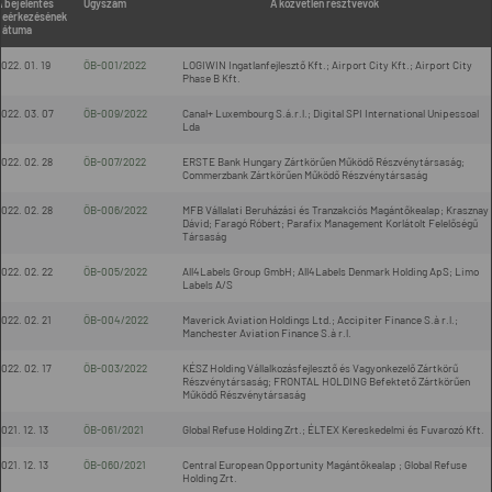
 bejelentés
Ügyszám
A közvetlen résztvevők
beérkezésének
dátuma
022. 01. 19
ÖB-001/2022
LOGIWIN Ingatlanfejlesztő Kft.; Airport City Kft.; Airport City
Phase B Kft.
022. 03. 07
ÖB-009/2022
Canal+ Luxembourg S.á.r.l.; Digital SPI International Unipessoal
Lda
022. 02. 28
ÖB-007/2022
ERSTE Bank Hungary Zártkörűen Működő Részvénytársaság;
Commerzbank Zártkörűen Működő Részvénytársaság
022. 02. 28
ÖB-006/2022
MFB Vállalati Beruházási és Tranzakciós Magántőkealap; Krasznay
Dávid; Faragó Róbert; Parafix Management Korlátolt Felelőségű
Társaság
022. 02. 22
ÖB-005/2022
All4Labels Group GmbH; All4Labels Denmark Holding ApS; Limo
Labels A/S
022. 02. 21
ÖB-004/2022
Maverick Aviation Holdings Ltd.; Accipiter Finance S.à r.l.;
Manchester Aviation Finance S.à r.l.
022. 02. 17
ÖB-003/2022
KÉSZ Holding Vállalkozásfejlesztő és Vagyonkezelő Zártkörű
Részvénytársaság; FRONTAL HOLDING Befektető Zártkörűen
Működő Részvénytársaság
021. 12. 13
ÖB-061/2021
Global Refuse Holding Zrt.; ÉLTEX Kereskedelmi és Fuvarozó Kft.
021. 12. 13
ÖB-060/2021
Central European Opportunity Magántőkealap ; Global Refuse
Holding Zrt.