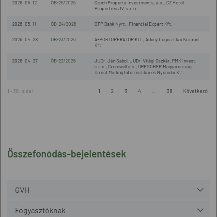
2026. 05. 12
ÖB-25/2026
Czech Property Investments, a.s., CZ Hotel
Properties JV, s.r.o.
2026. 05. 11
ÖB-24/2026
OTP Bank Nyrt., Financial Expert Kft.
2026. 04. 28
ÖB-23/2026
A-PORTOPERATOR Kft., Adony Logisztikai Központ
Kft.
2026. 04. 27
ÖB-22/2026
JUDr. Ján Sabol, JUDr. Világi Oszkár, PMK Invest,
s.r.o., Cromwell a.s., DRESCHER Magyarországi
Direct Mailing Informatikai és Nyomdai Kft.
1 - 38. oldal
1
2
3
4
...
38
Következő
Összefonódás-bejelentések
GVH
Fogyasztóknak