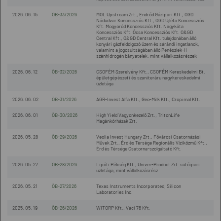
2026. 06. 15
ÖB-33/2026
MOL Upstream Zrt., Endrőd Gázipari Kft., OGD
Nádudvar Koncessziós Kft., OGD Újléta Koncessziós
Kft. Mogyoród Koncessziós Kft. Nagykáta
Koncessziós Kft. Ócsa Koncessziós Kft. O&GD
Central Kft., O&GD Central Kft. tulajdonában álló
konyári gázfeldolgozó üzem és sárándi ingatlanok,
valamint a jogosultságában álló Penészlek-II
szénhidrogén bányatelek, mint vállalkozásrészek
2026. 06. 12
ÖB-32/2026
CSOFÉM Szerelvény Kft., CSOFÉM Kereskedelmi Bt.
épületgépészeti és szaniteráru nagykereskedelmi
üzletága
2026. 06. 02
ÖB-31/2026
AGR-Invest Alfa Kft., Geo-Milk Kft., Cropimal Kft.
2026. 06. 01
ÖB-30/2026
High Yield Vagyonkezelő Zrt., TritonLife
Magánkórházak Zrt.
2026. 05. 28
ÖB-29/2026
Veolia Invest Hungary Zrt., Fővárosi Csatornázási
Művek Zrt., Érd és Térsége Regionális Víziközmű Kft.,
Érd és Térsége Csatorna-szolgáltató Kft.
2026. 05. 27
ÖB-28/2026
Lipóti Pékség Kft., Univer-Product Zrt. sütőipari
üzletága, mint vállalkozásrész
2026. 05. 21
ÖB-27/2026
Texas Instruments Incorporated, Silicon
Laboratories Inc.
2025. 05. 19
ÖB-26/2026
WITORP Kft., Váci 76 Kft.