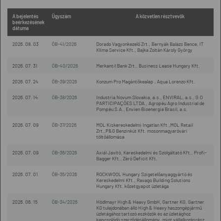
A bejelentés
Ügyszám
A közvetlen résztvevők
beérkezésének
dátuma
2026. 08. 03
ÖB-41/2026
Dorado Vagyonkezelő Zrt., Bernyák Balázs Bence, IT
Klima Service Kft., Bajka Zoltán Károly György
2026. 07. 31
ÖB-40/2026
Merkantil Bank Zrt., Business Lease Hungary Kft.
2026. 07. 24
ÖB-39/2026
Konzum Pro Magántőkealap , Aqua Lorenzo Kft.
2026. 07. 14
ÖB-38/2026
Industria Novum Slovakia, a.s., ENVIRAL, a.s., G.O
PARTICIPAÇÕES LTDA., Agropéu Agro Industrial de
Pompéu S.A., Envien Bioenergia Brasil, a.s.
2026. 07. 09
ÖB-37/2026
MOL Kiskereskedelmi Ingatlan Kft.,MOL Retail
Zrt.,P&G Benzinkút Kft. mosonmagyaróvári
töltőállomása
2026. 07. 09
ÖB-36/2026
Axiál Javító, Kereskedelmi és Szolgáltató Kft., Profi-
Bagger Kft., Zéró Deficit Kft.
2026. 07. 01
ÖB-35/2026
ROCKWOOL Hungary Szigetelőanyaggyártó és
Kereskedelmi Kft., Ravago Building Solutions
Hungary Kft. kőzetgyapot üzletága
2026. 06. 15
ÖB-34/2026
Hödlmayr High & Heavy GmbH, Gartner KG, Gartner
KG tulajdonában álló High & Heavy haszongépjármű
üzletágához tartozó eszközök és az üzletághoz
kapcsolódó szerződésállomány, mint vállalkozásrész