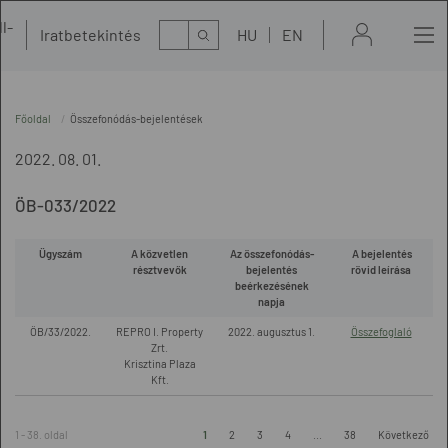
l-
Kereső
Iratbetekintés
HU
EN
t
Főoldal
Összefonódás-bejelentések
2022. 08. 01.
ÖB-033/2022
Ügyszám
A közvetlen
Az összefonódás-
A bejelentés
résztvevők
bejelentés
rövid leírása
beérkezésének
napja
ÖB/33/2022.
REPRO I. Property
2022. augusztus 1.
Összefoglaló
Zrt.
Krisztina Plaza
Kft.
1 - 38. oldal
1
2
3
4
...
38
Következő