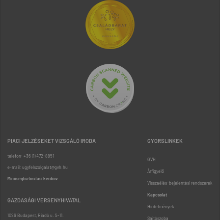
PIACI JELZÉSEKET VIZSGÁLÓ IRODA
GYORSLINKEK
telefon: +36 (1) 472-8851
GVH
e-mail: ugyfelszolgalat@gvh.hu
Árfigyelő
Minőségbiztosítási kérdőív
Visszaélés-bejelentési rendszerek
Kapcsolat
GAZDASÁGI VERSENYHIVATAL
Hirdetmények
1026 Budapest, Riadó u. 5-11.
Sajtószoba