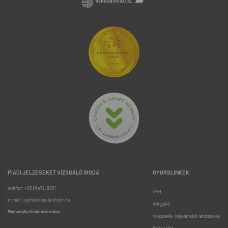
PIACI JELZÉSEKET VIZSGÁLÓ IRODA
GYORSLINKEK
telefon: +36 (1) 472-8851
GVH
e-mail: ugyfelszolgalat@gvh.hu
Árfigyelő
Minőségbiztosítási kérdőív
Visszaélés-bejelentési rendszerek