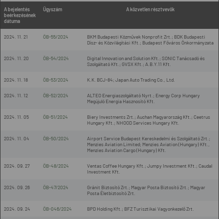
A bejelentés
Ügyszám
A közvetlen résztvevők
beérkezésének
dátuma
2024. 11. 21
ÖB-55/2024
BKM Budapesti Közművek Nonprofit Zrt.; BDK Budapesti
Dísz- és Közvilágítási Kft.; Budapest Főváros Önkormányzata
2024. 11. 20
ÖB-54/2024
Digital Innovation and Solution Kft.; SONIC Tanácsadó és
Szolgáltató Kft.; GVSX Kft.; A.B.Y.11 Kft.
2024. 11. 18
ÖB-53/2024
K.K. BCJ-84; Japan Auto Trading Co., Ltd.
2024. 11. 12
ÖB-52/2024
ALTEO Energiaszolgáltató Nyrt.; Energy Corp Hungary
Megújuló Energia Hasznosító Kft.
2024. 11. 05
ÖB-51/2024
Biery Investments Zrt.; Auchan Magyarország Kft.; Ceetrus
Hungary Kft.; NHOOD Services Hungary Kft.
2024. 11. 04
ÖB-50/2024
Airport Service Budapest Kereskedelmi és Szolgáltató Zrt.;
Menzies Aviation Limited; Menzies Aviation (Hungary) Kft.,
Menzies Aviation Cargo (Hungary) Kft.
2024. 09. 27
ÖB-48/2024
Ventas Coffee Hungary Kft.; Jumpy Investment Kft.; Caudal
Investment Kft.
2024. 09. 26
ÖB-47/2024
Gránit Biztosító Zrt.; Magyar Posta Biztosító Zrt.; Magyar
Posta Életbiztosító Zrt.
2024. 09. 24
ÖB-046/2024
BPD Holding Kft.; BFZ Turisztikai Vagyonkezelő Zrt.