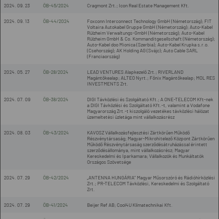
2024. 09. 23
ÖB-45/2024
Cragmont Zrt.; Icon Real Estate Management Kft.
2024. 09. 13
ÖB-44/2024
Foxconn Interconnect Technology GmbH (Németország); FIT
Voltaira Autokabel Gruppe GmbH (Németország); Auto-Kabel
Rülzheim Verwaltungs-GmbH (Németország); Auto-Kabel
Rülzheim GmbH & Co. Kommanditgesellschaft (Németország);
Auto-Kabel doo Mionica (Szerbia); Auto-Kabel Krupka s.r.o.
(Csehország); AK Holding AG (Svájc); Auto Cable SARL
(Franciaország)
2024. 05. 27
ÖB-28/2024
LEAD VENTURES Alapkezelő Zrt.; RIVERLAND
Magántőkealap; ALTEO Nyrt.; Főnix Magántőkealap; MOL RES
INVESTMENTS Zrt.
2024. 07. 09
ÖB-38/2024
DIGI Távközlési és Szolgáltató Kft.; A ONE-TELECOM Kft-nek
a DIGI Távközlési és Szolgáltató Kft.-t, valamint a Vodafone
Magyarország Zrt.-t kiszolgáló vezetékes távközlési hálózat
üzemeltetési üzletága mint vállalkozásrész
2024. 08. 03
ÖB-43/2024
KAVOSZ Vállalkozásfejlesztési Zártkörűen Működő
Részvénytársaság; Magyar-Mikrohitelező Központ Zártkörűen
Működő Részvénytársaság szerződésátruházással érintett
szerződésállománya, mint vállalkozásrész; Magyar
Kereskedelmi és Iparkamara; Vállalkozók és Munkáltatók
Országos Szövetsége
2024. 07. 29
ÖB-42/2024
„ANTENNA HUNGÁRIA” Magyar Műsorszóró és Rádióhírközlési
Zrt.; PR-TELECOM Távközlési, Kereskedelmi és Szolgáltató
Zrt.
2024. 07. 29
ÖB-41/2024
Beijer Ref AB; Cool4U Klímatechnikai Kft.