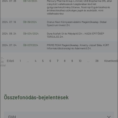
2024. 07. 26
ÖB-40/2024
Mercury Pharma Group Limited; UCB Biopharma SRL által
irányított vállalkozások tulajdonában lévő két
gyógyszerkészítmény (Atarax, Nootropil) gyártásához és
értékesítéséhez szükséges jogok és eszközök, mint
vállalkozásrész
2024. 07. 19
ÖB-39/2024
Status Next Környezetvédelmi Magántőkealap; Global
Spectrum Invest Zrt.
2024. 06. 24
ÖB-034/2024
Duna Aszfalt Út és Mélyépítő Zrt.; HAZAI ÉPÍTŐGÉP
TÁRSULÁS Zrt.
2024. 07. 04
ÖB-037/2024
PRIME PEAK Magántőkealap; Kmetty József Béla; KÜRT
Információbiztonsági és Adatmentő Zrt.
7 -
Előző
1
...
4
5
6
7
8
9
10
...
38
Következő
38.
oldal
Összefonódás-bejelentések
GVH