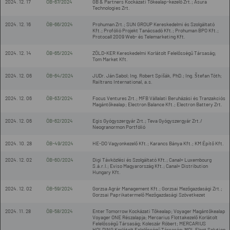
2024. 12. 17
ÖB-67/2024
GB & Partners Kockázati Tőkealap-kezelő Zrt.; Asura
Technologies Zrt.
2024. 12. 16
ÖB-66/2024
Prohuman Zrt.; SUN GROUP Kereskedelmi és Szolgáltató
Kft.; Profólió Projekt Tanácsadó Kft.; Prohuman BPO Kft.;
Protocall 2009 Web- és Telemarketing Kft.
2024. 12. 14
ÖB-65/2024
ZÖLD-KER Kereskedelmi Korlátolt Felelősségű Társaság;
Tom Market Kft.
2024. 12. 06
ÖB-64/2024
JUDr. Ján Sabol; Ing. Robert Spišák, PhD.; Ing. Štefan Tóth;
Railtrans International, a.s.
2024. 12. 06
ÖB-63/2024
Focus Ventures Zrt.; MFB Vállalati Beruházási és Tranzakciós
Magántőkealap; Electron Balance Kft.; Electron Battery Zrt.
2024. 12. 06
ÖB-62/2024
Egis Gyógyszergyár Zrt.; Teva Gyógyszergyár Zrt./
Neogranormon Portfólió
2024. 10. 28
ÖB-49/2024
HE-DO Vagyonkezelő Kft.; Karancs Bánya Kft.; KM Építő Kft.
2024. 12. 02
ÖB-60/2024
Digi Távközlési és Szolgáltató Kft.; Canal+ Luxembourg
S.á.r.l.; Eviso Magyarország Kft.; Canal+ Distribution
Hungary Kft.
2024. 12. 02
ÖB-59/2024
Gorzsa Agrár Management Kft.; Gorzsai Mezőgazdasági Zrt.;
Gorzsai Paprikatermelő Mezőgazdasági Szövetkezet
2024. 11. 28
ÖB-58/2024
Enter Tomorrow Kockázati Tőkealap; Voyager Magántőkealap
Voyager ONE Részalapja; Mercarius Flottakezelő Korlátolt
Felelősségű Társaság; Koleszár Róbert; MERCARIUS
HOLDING Korlátolt Felelősségű Társaság; MOL Fleet Solution