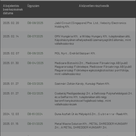
A bejelentés
Ügyszám
A közvetlen résztvevők
beérkezésének
dátuma
2025. 02. 20
ÖB-08/2025
Jabil Circuit (Singapore) Pte. Ltd.; Velocity Electronics
Holding Kft.
2025. 02. 14
ÖB-07/2025
OMV Hungária Kft. a Wilday Hungary Kft. tulajdonában álló,
Kápolnásnyéken elhelyezkedő üzemanyagtöltő állomás, mint
vállalkozásrész
2025. 02. 07
ÖB-06/2025
MOL Nyrt.; Endrőd Gázipari Kft.
2025. 01. 30
ÖB-04/2025
Medicare Biztosító Zrt.; Medicover Försakrings AB (publ)
Magyarországi Fióktelepe; Medicover Försakrings AB (publ)
Magyarországi Fióktelepe egészségbiztosítási portfóliója,
mint vállalkozásrész
2025. 01. 27
ÖB-03/2025
Szatmári Zoltán Károly; Kunsági Malom Kft.
2025. 01. 27
ÖB-02/2025
Csabatáj Mezőgazdasági Zrt. a Gallicoop Pulykafeldolgozó Zrt.
és a Gallfarms Kft. tulajdonában álló négy
baromfitenyésztéssel foglalkozó telep, mint
vállalkozásrészek
2024. 12. 03
ÖB-61/2024
Duna Aszfalt Út és Mélyépítő Zrt.; S u b t e r r a - Raab Kft.
2025. 01. 15
ÖB-01/2025
Metal Waste Solution Kft.; METAL SHREDDER HUNGARY
Zrt.; A METAL SHREDDER HUNGARY Zrt.