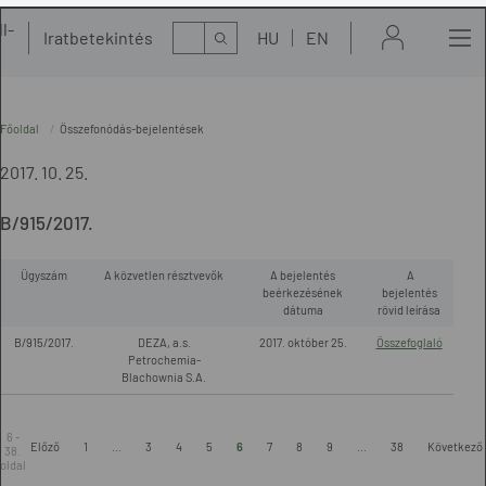
l-
Kereső
Iratbetekintés
HU
EN
t
Főoldal
Összefonódás-bejelentések
2017. 10. 25.
B/915/2017.
Ügyszám
A közvetlen résztvevők
A bejelentés
A
beérkezésének
bejelentés
dátuma
rövid leírása
B/915/2017.
DEZA, a.s.
2017. október 25.
Összefoglaló
Petrochemia-
Blachownia S.A.
6 -
Előző
1
...
3
4
5
6
7
8
9
...
38
Következő
38.
oldal