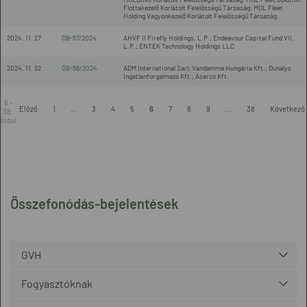
Flottakezelő Korlátolt Felelősségű Társaság; MOL Fleet
Holding Vagyonkezelő Korlátolt Felelősségű Társaság
2024. 11. 27
ÖB-57/2024
AHVF II Firefly Holdings, L.P.; Endeavour Capital Fund VII,
L.P.; ENTEK Technology Holdings LLC
2024. 11. 22
ÖB-56/2024
ADM International Sarl; Vandamme Hungária Kft.; Dunalys
Ingatlanforgalmazó Kft.; Aserco Kft.
6 -
Előző
1
...
3
4
5
6
7
8
9
...
38
Következő
38.
oldal
Összefonódás-bejelentések
GVH
Fogyasztóknak