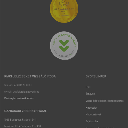
PIACI JELZÉSEKET VIZSGÁLÓ IRODA
GYORSLINKEK
telefon: +36 (1) 472-8851
GVH
e-mail: ugyfelszolgalat@gvh.hu
Árfigyelő
Minőségbiztosítási kérdőív
Visszaélés-bejelentési rendszerek
Kapcsolat
GAZDASÁGI VERSENYHIVATAL
Hirdetmények
1026 Budapest, Riadó u. 5-11.
Sajtószoba
levélcím: 1534 Budapest Pf.: 958