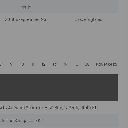
napja
2018. szeptember 25.
Összefoglalás
8
9
10
11
12
13
14
...
38
Következő
yrt.; Aufwind Schmack Első Biogáz Szolgáltató Kft.
mi és Szolgáltató Kft.