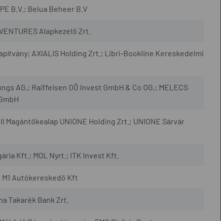
 B.V.; Belua Beheer B.V
-VENTURES Alapkezelő Zrt.
pítvány; AXIALIS Holding Zrt.; Libri-Bookline Kereskedelmi
ngs AG,; Raiffeisen OÖ Invest GmbH & Co OG,; MELECS
 GmbH
II Magántőkealap UNIONE Holding Zrt.; UNIONE Sárvár
ria Kft.; MOL Nyrt.; ITK Invest Kft.
 M1 Autókereskedő Kft
na Takarék Bank Zrt.