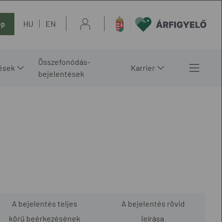
HU
EN
ép
Összefonódás-
ések
Karrier
bejelentések
A bejelentés teljes
A bejelentés rövid
körű beérkezésének
leírása