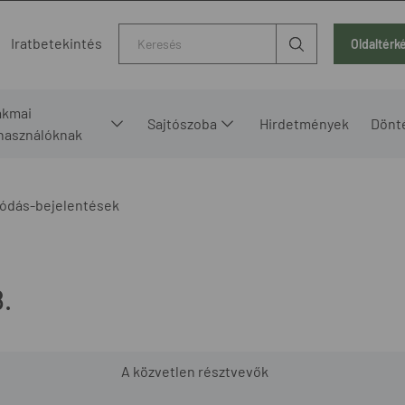
Kereső
Iratbetekintés
Oldaltérk
akmai
Sajtószoba
Hirdetmények
Dönt
lhasználóknak
ódás-bejelentések
.
A közvetlen résztvevők