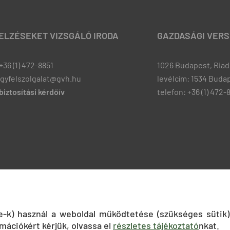
JELZÉSEKET VIZSGÁLÓ IRODA
GAZDASÁGI VERS
+36 (1) 472-8851
1026 Budapest, Riadó
ugyfelszolgalat@gvh.hu
levélcím: 1534 Budap
iztosítási kérdőív
telefon: +36 (1) 472-
ie-k) használ a weboldal működtetése (szükséges sütik)
mációkért kérjük, olvassa el
részletes tájékoztató
nkat.