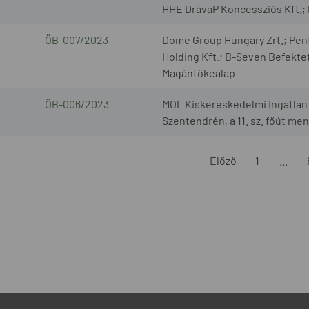
HHE DrávaP Koncessziós Kft.; 
ÖB-007/2023
Dome Group Hungary Zrt.; Pent
Holding Kft.; B-Seven Befektet
Magántőkealap
ÖB-006/2023
MOL Kiskereskedelmi Ingatlan K
Szentendrén, a 11. sz. főút me
Előző
1
...