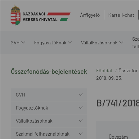
Árfigyelő
Kartell-chat
Sz
GVH
Fogyasztóknak
Vállalkozásoknak
fe
Főoldal
Összefon
Összefonódás-bejelentések
2018. 09. 25.
GVH
B/741/2018
Fogyasztóknak
Vállalkozásoknak
Szakmai felhasználóknak
Ügyszám