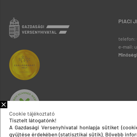
PIACI 
telefon: 
e-mail: 
Minőségb
Cookie tájékoztató
Tisztelt látogatónk!
A Gazdasági Versenyhivatal honlapja sütiket (cook
gyűjtése érdekében (statisztikai sütik). Bővebb infor