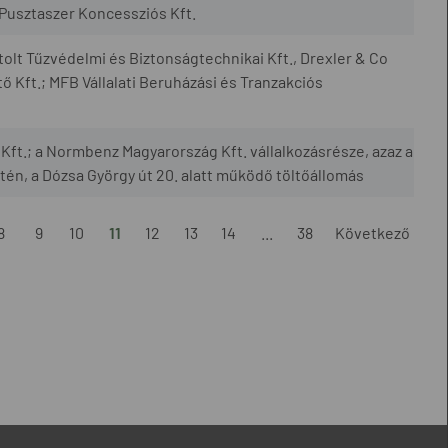
Pusztaszer Koncessziós Kft.
olt Tűzvédelmi és Biztonságtechnikai Kft., Drexler & Co
ő Kft.; MFB Vállalati Beruházási és Tranzakciós
ft.; a Normbenz Magyarország Kft. vállalkozásrésze, azaz a
ntén, a Dózsa György út 20. alatt működő töltőállomás
8
9
10
11
12
13
14
...
38
Következő