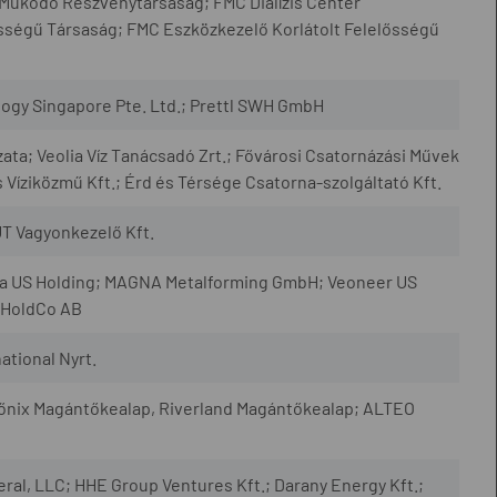
 Működő Részvénytársaság; FMC Dialízis Center
sségű Társaság; FMC Eszközkezelő Korlátolt Felelősségű
ogy Singapore Pte. Ltd.; Prettl SWH GmbH
a; Veolia Víz Tanácsadó Zrt.; Fővárosi Csatornázási Művek
s Víziközmű Kft.; Érd és Térsége Csatorna-szolgáltató Kft.
T Vagyonkezelő Kft.
gna US Holding; MAGNA Metalforming GmbH; Veoneer US
 HoldCo AB
ational Nyrt.
nix Magántőkealap, Riverland Magántőkealap; ALTEO
eral, LLC; HHE Group Ventures Kft.; Darany Energy Kft.;