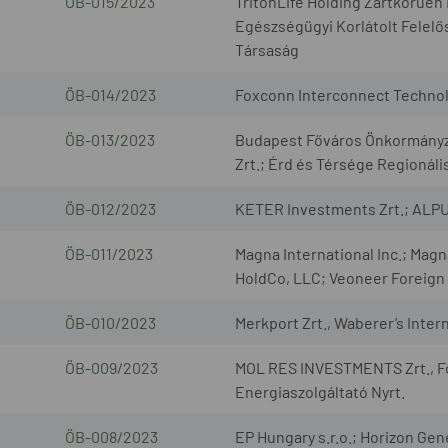
ÖB-015/2023
TritonLife Holding Zártkörűen
Egészségügyi Korlátolt Felelő
Társaság
ÖB-014/2023
Foxconn Interconnect Technol
ÖB-013/2023
Budapest Főváros Önkormányzat
Zrt.; Érd és Térsége Regionáli
ÖB-012/2023
KETER Investments Zrt.; ALPU
ÖB-011/2023
Magna International Inc.; Ma
HoldCo, LLC; Veoneer Foreign
ÖB-010/2023
Merkport Zrt., Waberer’s Intern
ÖB-009/2023
MOL RES INVESTMENTS Zrt., Fő
Energiaszolgáltató Nyrt.
ÖB-008/2023
EP Hungary s.r.o.; Horizon Gen