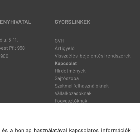
ENYHIVATAL
GYORSLINKEK
 u. 5-11.
GVH
est Pf.: 958
Árfigyelő
Visszaélés-bejelentési rendszerek
8900
Kapcsolat
Hirdetmények
Sajtószoba
Szakmai felhasználóknak
Vállalkozásoknak
Fogyasztóknak
Podcast
 és a honlap használatával kapcsolatos információk