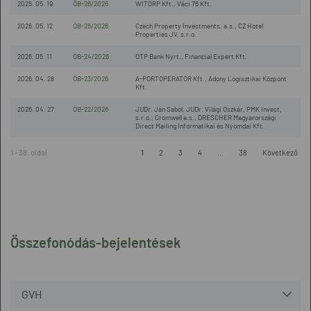
2025. 05. 19
ÖB-26/2026
WITORP Kft., Váci 76 Kft.
2026. 05. 12
ÖB-25/2026
Czech Property Investments, a.s., CZ Hotel
Properties JV, s.r.o.
2026. 05. 11
ÖB-24/2026
OTP Bank Nyrt., Financial Expert Kft.
2026. 04. 28
ÖB-23/2026
A-PORTOPERATOR Kft., Adony Logisztikai Központ
Kft.
2026. 04. 27
ÖB-22/2026
JUDr. Ján Sabol, JUDr. Világi Oszkár, PMK Invest,
s.r.o., Cromwell a.s., DRESCHER Magyarországi
Direct Mailing Informatikai és Nyomdai Kft.
1 - 38. oldal
1
2
3
4
...
38
Következő
Összefonódás-bejelentések
GVH