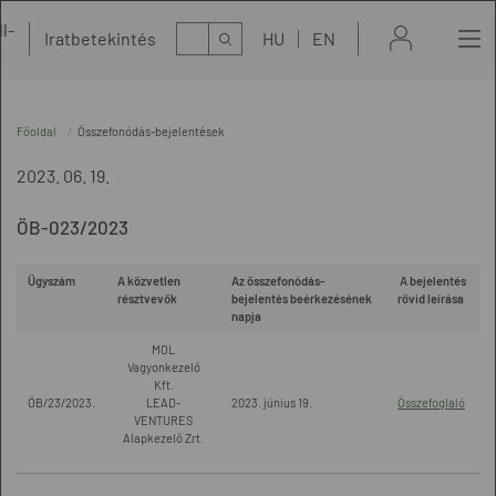
l-
Kereső
Iratbetekintés
HU
EN
t
Főoldal
Összefonódás-bejelentések
2023. 06. 19.
ÖB-023/2023
Ügyszám
A közvetlen
Az összefonódás-
A bejelentés
résztvevők
bejelentés beérkezésének
rövid leírása
napja
MOL
Vagyonkezelő
Kft.
ÖB/23/2023.
LEAD-
2023. június 19.
Összefoglaló
VENTURES
Alapkezelő Zrt.