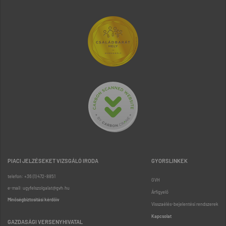
PIACI JELZÉSEKET VIZSGÁLÓ IRODA
GYORSLINKEK
telefon: +36 (1) 472-8851
GVH
e-mail: ugyfelszolgalat@gvh.hu
Árfigyelő
Minőségbiztosítási kérdőív
Visszaélés-bejelentési rendszerek
Kapcsolat
GAZDASÁGI VERSENYHIVATAL