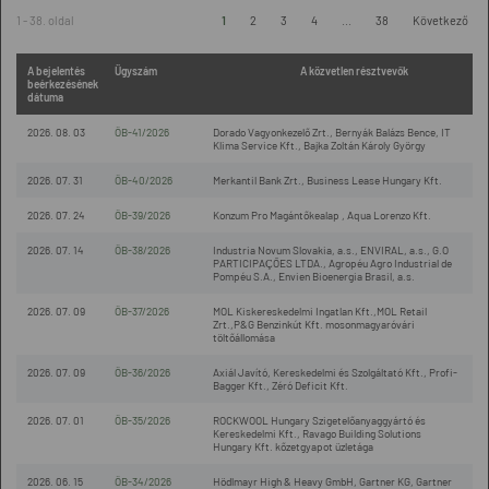
1 - 38. oldal
1
2
3
4
...
38
Következő
A bejelentés
Ügyszám
A közvetlen résztvevők
beérkezésének
dátuma
2026. 08. 03
ÖB-41/2026
Dorado Vagyonkezelő Zrt., Bernyák Balázs Bence, IT
Klima Service Kft., Bajka Zoltán Károly György
2026. 07. 31
ÖB-40/2026
Merkantil Bank Zrt., Business Lease Hungary Kft.
2026. 07. 24
ÖB-39/2026
Konzum Pro Magántőkealap , Aqua Lorenzo Kft.
2026. 07. 14
ÖB-38/2026
Industria Novum Slovakia, a.s., ENVIRAL, a.s., G.O
PARTICIPAÇÕES LTDA., Agropéu Agro Industrial de
Pompéu S.A., Envien Bioenergia Brasil, a.s.
2026. 07. 09
ÖB-37/2026
MOL Kiskereskedelmi Ingatlan Kft.,MOL Retail
Zrt.,P&G Benzinkút Kft. mosonmagyaróvári
töltőállomása
2026. 07. 09
ÖB-36/2026
Axiál Javító, Kereskedelmi és Szolgáltató Kft., Profi-
Bagger Kft., Zéró Deficit Kft.
2026. 07. 01
ÖB-35/2026
ROCKWOOL Hungary Szigetelőanyaggyártó és
Kereskedelmi Kft., Ravago Building Solutions
Hungary Kft. kőzetgyapot üzletága
2026. 06. 15
ÖB-34/2026
Hödlmayr High & Heavy GmbH, Gartner KG, Gartner