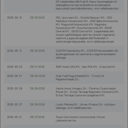
KG tulajdonában álló High & Heavy haszongépjármű
üzletágához tartozó eszközök és az üzletághoz
kapcsolódó szerződésállomány, mint vállalkozásrész
2026. 06. 15
ÖB-33/2026
MOL Upstream Zrt., Endrőd Gázipari Kft., OGD
Nádudvar Koncessziós Kft., OGD Újléta Koncessziós
Kft. Mogyoród Koncessziós Kft. Nagykáta
Koncessziós Kft. Ócsa Koncessziós Kft. O&GD
Central Kft., O&GD Central Kft. tulajdonában álló
konyári gázfeldolgozó üzem és sárándi ingatlanok,
valamint a jogosultságában álló Penészlek-II
szénhidrogén bányatelek, mint vállalkozásrészek
2026. 06. 12
ÖB-32/2026
CSOFÉM Szerelvény Kft., CSOFÉM Kereskedelmi Bt.
épületgépészeti és szaniteráru nagykereskedelmi
üzletága
2026. 06. 02
ÖB-31/2026
AGR-Invest Alfa Kft., Geo-Milk Kft., Cropimal Kft.
2026. 06. 01
ÖB-30/2026
High Yield Vagyonkezelő Zrt., TritonLife
Magánkórházak Zrt.
2026. 05. 28
ÖB-29/2026
Veolia Invest Hungary Zrt., Fővárosi Csatornázási
Művek Zrt., Érd és Térsége Regionális Víziközmű Kft.,
Érd és Térsége Csatorna-szolgáltató Kft.
2026. 05. 27
ÖB-28/2026
Lipóti Pékség Kft., Univer-Product Zrt. sütőipari
üzletága, mint vállalkozásrész
2026. 05. 21
ÖB-27/2026
Texas Instruments Incorporated, Silicon
Laboratories Inc.