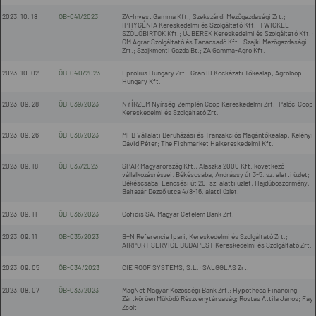
2023. 10. 18
ÖB-041/2023
ZA-Invest Gamma Kft., Szekszárdi Mezőgazdasági Zrt.;
IPHYGÉNIA Kereskedelmi és Szolgáltató Kft.; TWICKEL
SZŐLŐBIRTOK Kft.; ÚJBEREK Kereskedelmi és Szolgáltató Kft.;
GM Agrár Szolgáltató és Tanácsadó Kft.; Szajki Mezőgazdasági
Zrt.; Szajkmenti Gazda Bt.; ZA Gamma-Agro Kft.
2023. 10. 02
ÖB-040/2023
Eprolius Hungary Zrt.; Gran III Kockázati Tőkealap; Agroloop
Hungary Kft.
2023. 09. 28
ÖB-039/2023
NYÍRZEM Nyírség-Zemplén Coop Kereskedelmi Zrt.; Palóc-Coop
Kereskedelmi és Szolgáltató Zrt.
2023. 09. 26
ÖB-038/2023
MFB Vállalati Beruházási és Tranzakciós Magántőkealap; Kelényi
Dávid Péter; The Fishmarket Halkereskedelmi Kft.
2023. 09. 18
ÖB-037/2023
SPAR Magyarország Kft.; Alaszka 2000 Kft. következő
vállalkozásrészei: Békéscsaba, Andrássy út 3-5. sz. alatti üzlet;
Békéscsaba, Lencsési út 20. sz. alatti üzlet; Hajdúböszörmény,
Baltazár Dezső utca 4/8-16. alatti üzlet.
2023. 09. 11
ÖB-036/2023
Cofidis SA; Magyar Cetelem Bank Zrt.
2023. 09. 11
ÖB-035/2023
B+N Referencia Ipari, Kereskedelmi és Szolgáltató Zrt.;
AIRPORT SERVICE BUDAPEST Kereskedelmi és Szolgáltató Zrt.
2023. 09. 05
ÖB-034/2023
CIE ROOF SYSTEMS, S.L.; SALGGLAS Zrt.
2023. 08. 07
ÖB-033/2023
MagNet Magyar Közösségi Bank Zrt.; Hypotheca Financing
Zártkörűen Működő Részvénytársaság; Rostás Attila János; Fáy
Zsolt