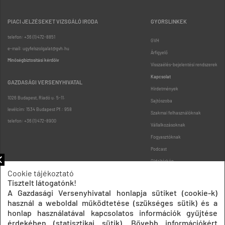
PIACI JELZÉSEKET VIZSGÁLÓ IRODA
GYORSLINKEK
telefon: +36 (1) 472-8851
GVH
e-mail: ugyfelszolgalat@gvh.hu
Árfigyelő
Minőségbiztosítási kérdőív
Visszaélés-bejelentési rendszerek
Kapcsolat
GAZDASÁGI VERSENYHIVATAL
Hirdetmények
1026 Budapest, Riadó u. 5-11.
Sajtószoba
levélcím: 1534 Budapest Pf.: 958
Szakmai felhasználóknak
telefon: +36 (1) 472-8900
Vállalkozásoknak
Fogyasztóknak
Podcast
Oldaltérkép
Cookie tájékoztató
Tisztelt látogatónk!
A Gazdasági Versenyhivatal honlapja sütiket (cookie-k)
használ a weboldal működtetése (szükséges sütik) és a
honlap használatával kapcsolatos információk gyűjtése
érdekében (statisztikai sütik). Bővebb információkért