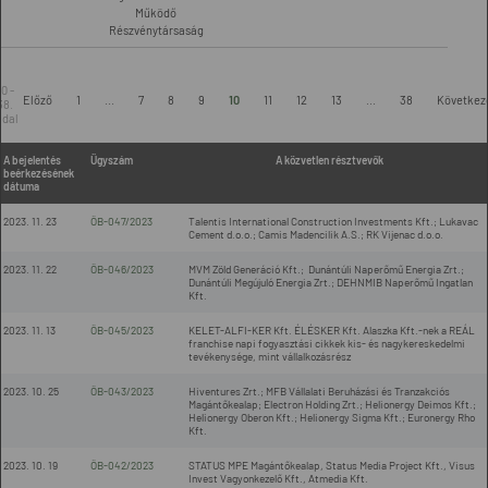
Működő
Részvénytársaság
10 -
Előző
1
...
7
8
9
10
11
12
13
...
38
Következ
38.
ldal
A bejelentés
Ügyszám
A közvetlen résztvevők
beérkezésének
dátuma
2023. 11. 23
ÖB-047/2023
Talentis International Construction Investments Kft.; Lukavac
Cement d.o.o.; Camis Madencilik A.S.; RK Vijenac d.o.o.
2023. 11. 22
ÖB-046/2023
MVM Zöld Generáció Kft.; Dunántúli Naperőmű Energia Zrt.;
Dunántúli Megújuló Energia Zrt.; DEHNMIB Naperőmű Ingatlan
Kft.
2023. 11. 13
ÖB-045/2023
KELET-ALFI-KER Kft. ÉLÉSKER Kft. Alaszka Kft.-nek a REÁL
franchise napi fogyasztási cikkek kis- és nagykereskedelmi
tevékenysége, mint vállalkozásrész
2023. 10. 25
ÖB-043/2023
Hiventures Zrt.; MFB Vállalati Beruházási és Tranzakciós
Magántőkealap; Electron Holding Zrt.; Helionergy Deimos Kft.;
Helionergy Oberon Kft.; Helionergy Sigma Kft.; Euronergy Rho
Kft.
2023. 10. 19
ÖB-042/2023
STATUS MPE Magántőkealap, Status Media Project Kft., Visus
Invest Vagyonkezelő Kft., Atmedia Kft.