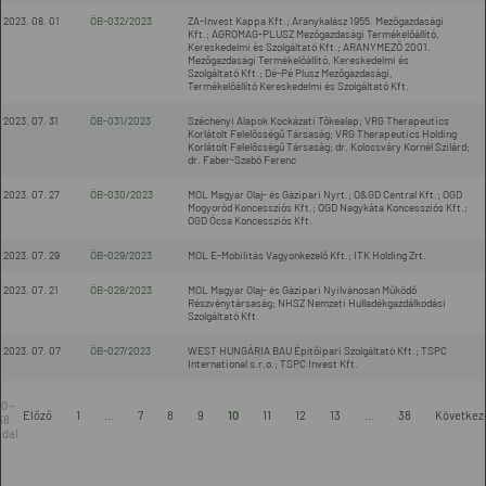
2023. 08. 01
ÖB-032/2023
ZA-Invest Kappa Kft.; Aranykalász 1955. Mezőgazdasági
Kft.; AGROMAG-PLUSZ Mezőgazdasági Termékelőállító,
Kereskedelmi és Szolgáltató Kft.; ARANYMEZŐ 2001.
Mezőgazdasági Termékelőállító, Kereskedelmi és
Szolgáltató Kft.; Dé-Pé Plusz Mezőgazdasági,
Termékelőállító Kereskedelmi és Szolgáltató Kft.
2023. 07. 31
ÖB-031/2023
Széchenyi Alapok Kockázati Tőkealap; VRG Therapeutics
Korlátolt Felelősségű Társaság; VRG Therapeutics Holding
Korlátolt Felelősségű Társaság; dr. Kolossváry Kornél Szilárd;
dr. Faber-Szabó Ferenc
2023. 07. 27
ÖB-030/2023
MOL Magyar Olaj- és Gázipari Nyrt.; O&GD Central Kft.; OGD
Mogyoród Koncessziós Kft.; OGD Nagykáta Koncessziós Kft.;
OGD Ócsa Koncessziós Kft.
2023. 07. 29
ÖB-029/2023
MOL E-Mobilitás Vagyonkezelő Kft.; ITK Holding Zrt.
2023. 07. 21
ÖB-028/2023
MOL Magyar Olaj- és Gázipari Nyilvánosan Működő
Részvénytársaság; NHSZ Nemzeti Hulladékgazdálkodási
Szolgáltató Kft.
2023. 07. 07
ÖB-027/2023
WEST HUNGÁRIA BAU Építőipari Szolgáltató Kft.; TSPC
International s.r.o.; TSPC Invest Kft.
10 -
Előző
1
...
7
8
9
10
11
12
13
...
38
Következ
38.
ldal