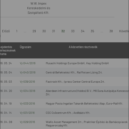
W.W. Impex
Kereskedelmi és
Szolgáltató Kft.
Előző
1
...
29
30
31
32
33
34
35
...
38
Követk
l
bejelentés
Ügyszám
A közvetlen résztvevők
érkezésének
tuma
16. 05. 24
Vj-044/2016
Musashi Holdings Europe GmbH, Hay Holding GmbH
16. 05. 04
Vj-040/2016
Centrál Befektetési Kft., Raiffeisen Lízing Zrt.
16. 05. 03
Vj-039/2016
Fastrock Kft.; Ipress Center Central Europe Zrt.
16. 04. 20
Vj-034/2016
Aberdeen Infrastructure (Holdco) B.V.; M6 Duna Autópálya Koncessz
Zrt.
16. 04. 19
Vj-033/2016
Magyar Posta Ingatlan Takarék Befektetési Alap; Euro-Mall Kft.
16. 04. 14
Vj-031/2016
CSC Csőcentrum Kft.; Acélbázis Kft.
16. 04. 08
Vj-029/2016
Wallis Asset Management Zrt.; Praktiker Építési és Barkácspiacok
Magyarország Kft.