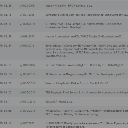
16. 03. 25
Vj-022/2016
Ingram Micro Inc.; RRC Poland sp. z o.o.
16. 03. 16
Vj-021/2016
John Deere Shared Services, Inc Hagie Manufacturing Company LL
16. 03. 11
Vj-020/2016
OTP Bank Nyrt.; AXA Europe S.A. Magyarországi Fióktelepének
Hitelezési és Betéti Üzletágai
16. 02. 25
Vj-018/2016
Magyar Áramszolgáltató Kft. TIGÁZ Tiszántúli Gázszolgáltató Zrt.
16. 02. 24
Vj-017/2016
General Electric Company GE Hungary Kft. Metem Corporation Met
International Corporation d/b/a MI Products Inc. Metem Europe Kft.
Union Blvd. Associates, LP 700 Parsippany Associates, LP Split R
Investments, LLC
16. 02. 16
Vj-010/2016
Dr. Riad Naboulsi; Wassim Sajt Kft.; Dráva Tej Kft.; Bábel Sajt Kft.
16. 02. 05
Vj-009/2016
ALD Automotive Magyarország Kft. MKB-Euroleasing Autópark Zrt.
16. 01. 21
Vj-006/2016
Valeo Holding GmbH; Peiker Acustic GmbH & Co. KG
16. 01. 20
Vj-005/2016
TDK Magnetic Field Sensor G. K.; Micronas Semiconductor Holding 
16. 01. 11
Vj-004/2016
Orkla ASA; Hamá s.r.o.
16. 01. 06
Vj-002/2016
WABERER’S INTERNATIONAL Nyrt.; Wáberer Hungária Biztosító Zrt
CEE Transport Holding BV; Waberer György
15. 09. 11
Vj-087/2015
HUNGAROPHARMA Gyógyszerkereskedelemi Zrt.; Béres Egészségtá
Kereskedelmi és Szolgáltató Kft.