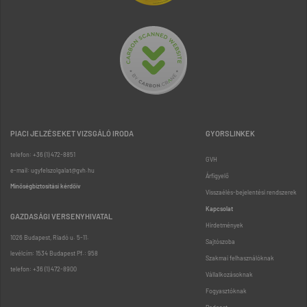
PIACI JELZÉSEKET VIZSGÁLÓ IRODA
GYORSLINKEK
telefon: +36 (1) 472-8851
GVH
e-mail: ugyfelszolgalat@gvh.hu
Árfigyelő
Minőségbiztosítási kérdőív
Visszaélés-bejelentési rendszerek
Kapcsolat
GAZDASÁGI VERSENYHIVATAL
Hirdetmények
1026 Budapest, Riadó u. 5-11.
Sajtószoba
levélcím: 1534 Budapest Pf.: 958
Szakmai felhasználóknak
telefon: +36 (1) 472-8900
Vállalkozásoknak
Fogyasztóknak