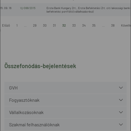
15. 09. 16
Vj-088/2015
Erste Bank Hungary Zrt., Erste Befektetési Zrt. citi lakossági banki
befektetési portfólió (vállalkozásrész)
Előző
1
...
29
30
31
32
33
34
35
...
38
Követk
l
Összefonódás-bejelentések
GVH
Fogyasztóknak
Vállalkozásoknak
Szakmai felhasználóknak