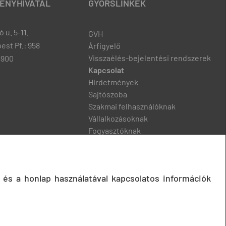
ENYHIVATAL
GYORSLINKEK
 u. 5-11.
GVH
est Pf.: 958
Árfigyelő
Visszaélés-bejelentési rendszerek
8900
Kapcsolat
Hirdetmények
Sajtószoba
Szakmai felhasználóknak
Vállalkozásoknak
Fogyasztóknak
Podcast
 és a honlap használatával kapcsolatos információk