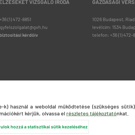
JELZÉSEKET VIZSGÁLÓ IRODA
GAZDASÁGI VERS
+36 (1) 472-8851
1026 Budapest, Riadó
ugyfelszolgalat@gvh.hu
levélcím: 1534 Budap
iztosítási kérdőív
telefon: +36 (1) 472-
ie-k) használ a weboldal működtetése (szükséges sütik)
mációkért kérjük, olvassa el
részletes tájékoztató
nkat.
ulok hozzá a statisztikai sütik kezeléséhez