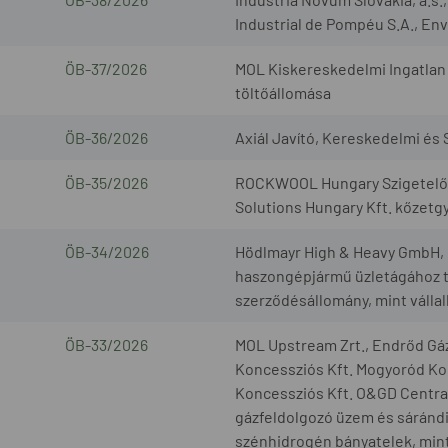
Industrial de Pompéu S.A., Envi
ÖB-37/2026
MOL Kiskereskedelmi Ingatlan 
töltőállomása
ÖB-36/2026
Axiál Javító, Kereskedelmi és S
ÖB-35/2026
ROCKWOOL Hungary Szigetelőan
Solutions Hungary Kft. kőzetg
ÖB-34/2026
Hödlmayr High & Heavy GmbH, G
haszongépjármű üzletágához t
szerződésállomány, mint válla
ÖB-33/2026
MOL Upstream Zrt., Endrőd Gáz
Koncessziós Kft. Mogyoród Kon
Koncessziós Kft. O&GD Central 
gázfeldolgozó üzem és sárándi 
szénhidrogén bányatelek, mint