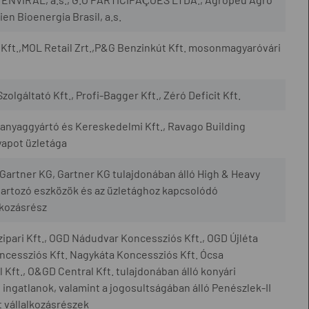
en Bioenergia Brasil, a.s.
Kft.,MOL Retail Zrt.,P&G Benzinkút Kft. mosonmagyaróvári
zolgáltató Kft., Profi-Bagger Kft., Zéró Deficit Kft.
yaggyártó és Kereskedelmi Kft., Ravago Building
yapot üzletága
artner KG, Gartner KG tulajdonában álló High & Heavy
artozó eszközök és az üzletághoz kapcsolódó
lkozásrész
ipari Kft., OGD Nádudvar Koncessziós Kft., OGD Újléta
cessziós Kft. Nagykáta Koncessziós Kft. Ócsa
Kft., O&GD Central Kft. tulajdonában álló konyári
ingatlanok, valamint a jogosultságában álló Penészlek-II
 vállalkozásrészek