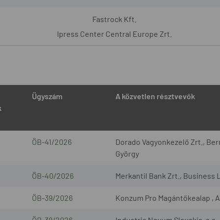
.
Fastrock Kft.
Ipress Center Central Europe Zrt.
Ügyszám
A közvetlen résztvevők
k
ÖB-41/2026
Dorado Vagyonkezelő Zrt., Bern
György
ÖB-40/2026
Merkantil Bank Zrt., Business 
ÖB-39/2026
Konzum Pro Magántőkealap , A
ÖB-38/2026
Industria Novum Slovakia, a.s