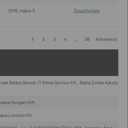
2016. május 3.
Összefoglaló
1
2
3
4
...
38
Következő
yák Balázs Bence, IT Klima Service Kft., Bajka Zoltán Károly
Lease Hungary Kft.
qua Lorenzo Kft.
., ENVIRAL, a.s., G.O PARTICIPAÇÕES LTDA., Agropéu Agro