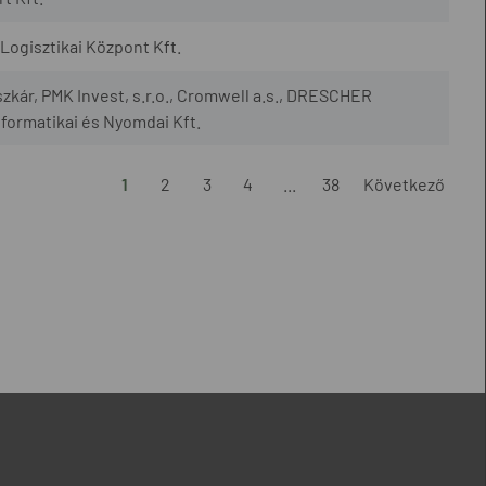
ogisztikai Központ Kft.
szkár, PMK Invest, s.r.o., Cromwell a.s., DRESCHER
nformatikai és Nyomdai Kft.
1
2
3
4
...
38
Következő