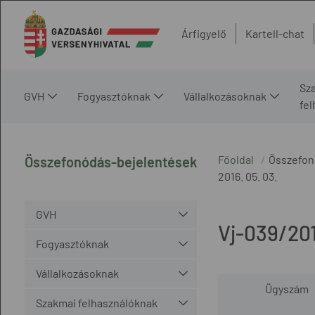
Árfigyelő
Kartell-chat
Sz
GVH
Fogyasztóknak
Vállalkozásoknak
fe
Főoldal
Összefon
Összefonódás-bejelentések
2016. 05. 03.
GVH
Vj-039/20
Fogyasztóknak
Vállalkozásoknak
Ügyszám
Szakmai felhasználóknak