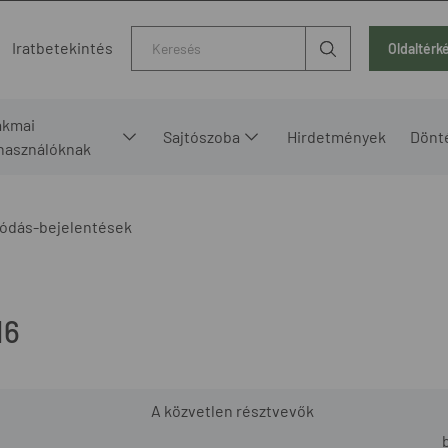
Kereső
Iratbetekintés
Oldaltérk
akmai
Sajtószoba
Hirdetmények
Dönt
lhasználóknak
ódás-bejelentések
16
A közvetlen résztvevők