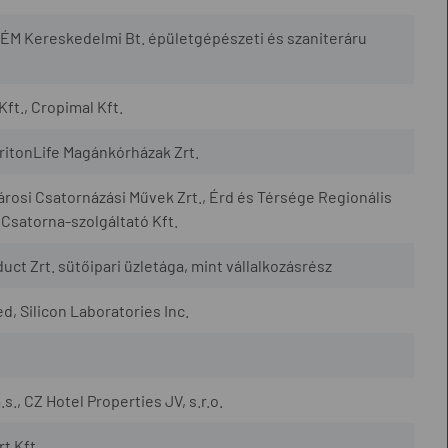
ÉM Kereskedelmi Bt. épületgépészeti és szaniteráru
Kft., Cropimal Kft.
TritonLife Magánkórházak Zrt.
városi Csatornázási Művek Zrt., Érd és Térsége Regionális
 Csatorna-szolgáltató Kft.
uct Zrt. sütőipari üzletága, mint vállalkozásrész
, Silicon Laboratories Inc.
., CZ Hotel Properties JV, s.r.o.
t Kft.