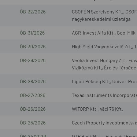
ÖB-32/2026
CSOFÉM Szerelvény Kft., CSOF
nagykereskedelmi üzletága
ÖB-31/2026
AGR-Invest Alfa Kft., Geo-Milk 
ÖB-30/2026
High Yield Vagyonkezelő Zrt., 
ÖB-29/2026
Veolia Invest Hungary Zrt., Fő
Víziközmű Kft., Érd és Térsége
ÖB-28/2026
Lipóti Pékség Kft., Univer-Prod
ÖB-27/2026
Texas Instruments Incorporated
ÖB-26/2026
WITORP Kft., Váci 76 Kft.
ÖB-25/2026
Czech Property Investments, a.s
ÖB-24/2026
OTP Bank Nyrt., Financial Exper