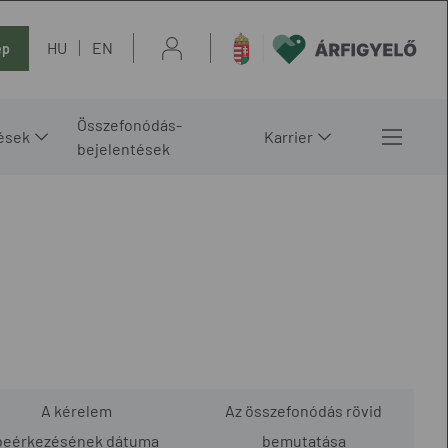
HU
EN
ép
Összefonódás-
ések
Karrier
bejelentések
A kérelem
Az összefonódás rövid
beérkezésének dátuma
bemutatása