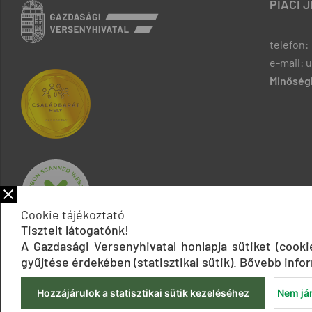
PIACI 
telefon: 
e-mail: 
Minőségb
Cookie tájékoztató
Tisztelt látogatónk!
A Gazdasági Versenyhivatal honlapja sütiket (cook
gyűjtése érdekében (statisztikai sütik). Bővebb infor
Hozzájárulok a statisztikai sütik kezeléséhez
Nem jár