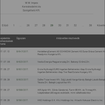
W.W. Impex
Kereskedelmi és
Szolgáltató Kft.
-
Előző
1
...
26
27
28
29
30
31
32
...
38
Követk
l
bejelentés
Ügyszám
A közvetlen résztvevők
érkezésének
átuma
17. 07. 13
B/647/2017.
HeidelbergCement AG SCHWENK Zement KG Duna-Dráva Cement Kf
Readymix Hungária Kft.
17. 07. 06
B/623/2017.
Veolia Energia Magyarország Zrt. Bakonyi Erőmű Zrt.
17. 06. 27
B/601/2017.
Erste Nyíltvégű EURO Ingatlan Befektetési Alap Erste Nyíltvégű
Ingatlan Befektetési Alap Trei Real Estate Hungary Kft.
17. 06. 28
B/603/2017.
Szőke Tisza Invest Kft. Szíjj László Varga Károly Balogh László Balog
Tészta Zrt. Balogh Logisztikai Kft.
17. 06. 27
B/599/2017.
IKR Agrár Kft. Sőrés Sándorné, Farm-95 Kft. és Trimag Kft.
tulajdonában álló egyes eszközök, mint vállalkozásrész
17. 06. 26
B/581/2017.
HKE Holdings G.K. HVJ Holdings Inc. Hitachi Kokusai Electric Inc.