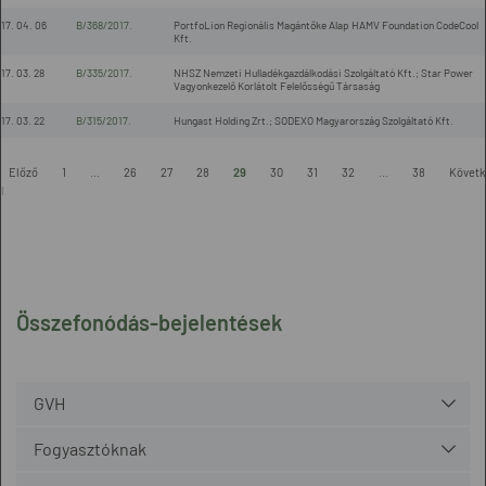
17. 04. 06
B/368/2017.
PortfoLion Regionális Magántőke Alap HAMV Foundation CodeCool
Kft.
17. 03. 28
B/335/2017.
NHSZ Nemzeti Hulladékgazdálkodási Szolgáltató Kft.; Star Power
Vagyonkezelő Korlátolt Felelősségű Társaság
17. 03. 22
B/315/2017.
Hungast Holding Zrt.; SODEXO Magyarország Szolgáltató Kft.
-
Előző
1
...
26
27
28
29
30
31
32
...
38
Követk
l
Összefonódás-bejelentések
GVH
Fogyasztóknak