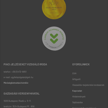
PIACI JELZÉSEKET VIZSGÁLÓ IRODA
GYORSLINKEK
telefon: +36 (1) 472-8851
GVH
e-mail: ugyfelszolgalat@gvh.hu
Árfigyelő
Minőségbiztosítási kérdőív
Visszaélés-bejelentési rendszerek
Kapcsolat
GAZDASÁGI VERSENYHIVATAL
Hirdetmények
1026 Budapest, Riadó u. 5-11.
Sajtószoba
levélcím: 1534 Budapest Pf.: 958