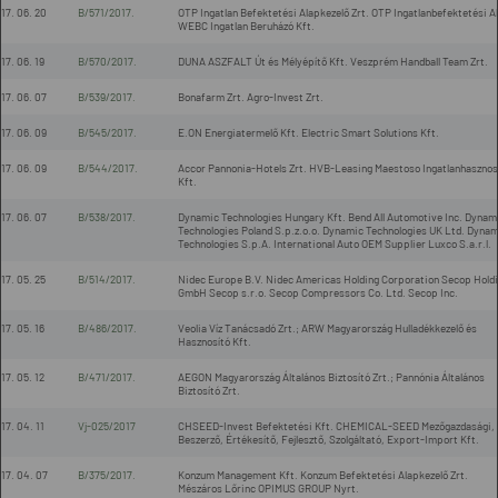
17. 06. 20
B/571/2017.
OTP Ingatlan Befektetési Alapkezelő Zrt. OTP Ingatlanbefektetési A
WEBC Ingatlan Beruházó Kft.
17. 06. 19
B/570/2017.
DUNA ASZFALT Út és Mélyépítő Kft. Veszprém Handball Team Zrt.
17. 06. 07
B/539/2017.
Bonafarm Zrt. Agro-Invest Zrt.
17. 06. 09
B/545/2017.
E.ON Energiatermelő Kft. Electric Smart Solutions Kft.
17. 06. 09
B/544/2017.
Accor Pannonia-Hotels Zrt. HVB-Leasing Maestoso Ingatlanhasznos
Kft.
17. 06. 07
B/538/2017.
Dynamic Technologies Hungary Kft. Bend All Automotive Inc. Dynam
Technologies Poland S.p.z.o.o. Dynamic Technologies UK Ltd. Dynam
Technologies S.p.A. International Auto OEM Supplier Luxco S.a.r.l.
17. 05. 25
B/514/2017.
Nidec Europe B.V. Nidec Americas Holding Corporation Secop Hold
GmbH Secop s.r.o. Secop Compressors Co. Ltd. Secop Inc.
17. 05. 16
B/486/2017.
Veolia Víz Tanácsadó Zrt.; ARW Magyarország Hulladékkezelő és
Hasznosító Kft.
17. 05. 12
B/471/2017.
AEGON Magyarország Általános Biztosító Zrt.; Pannónia Általános
Biztosító Zrt.
17. 04. 11
Vj-025/2017
CHSEED-Invest Befektetési Kft. CHEMICAL-SEED Mezőgazdasági,
Beszerző, Értékesítő, Fejlesztő, Szolgáltató, Export-Import Kft.
17. 04. 07
B/375/2017.
Konzum Management Kft. Konzum Befektetési Alapkezelő Zrt.
Mészáros Lőrinc OPIMUS GROUP Nyrt.