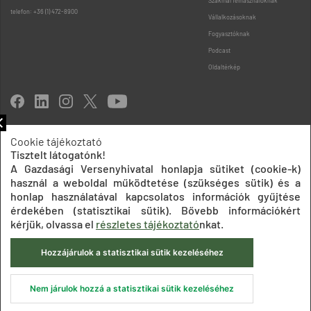
Szakmai felhasználóknak
telefon: +36 (1) 472-8900
Vállalkozásoknak
Fogyasztóknak
Podcast
Oldaltérkép
Cookie tájékoztató
Tisztelt látogatónk!
Impresszum
Adatkezelési tájékoztatók
Akadálymentesítési nyilatkozat
A Gazdasági Versenyhivatal honlapja sütiket (cookie-k)
Közadatkereső
Süti beállítások
ÁSZF
használ a weboldal működtetése (szükséges sütik) és a
© 2020 Gazdasági Versenyhivatal
honlap használatával kapcsolatos információk gyűjtése
érdekében (statisztikai sütik). Bővebb információkért
kérjük, olvassa el
részletes tájékoztató
nkat.
Hozzájárulok a statisztikai sütik kezeléséhez
Nem járulok hozzá a statisztikai sütik kezeléséhez