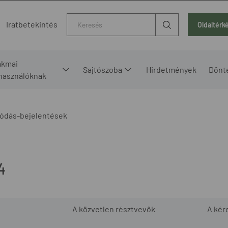
Kereső
Iratbetekintés
Oldaltérk
akmai
Sajtószoba
Hirdetmények
Dönt
lhasználóknak
ódás-bejelentések
4
A közvetlen résztvevők
A kér