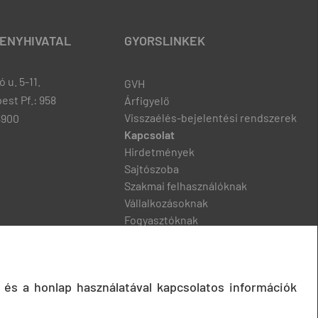
ENYHIVATAL
GYORSLINKEK
 u. 5-11.
GVH
est Pf.: 958
Árfigyelő
Visszaélés-bejelentési rendszerek
8900
Kapcsolat
Hirdetmények
Sajtószoba
Szakmai felhasználóknak
Vállalkozásoknak
Fogyasztóknak
Podcast
 és a honlap használatával kapcsolatos információk