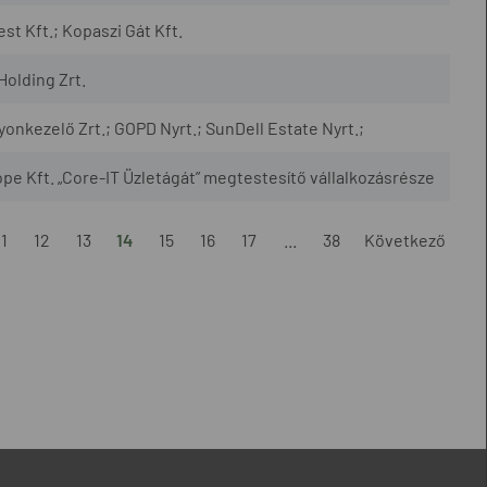
t Kft.; Kopaszi Gát Kft.
Holding Zrt.
onkezelő Zrt.; GOPD Nyrt.; SunDell Estate Nyrt.;
pe Kft. „Core-IT Üzletágát” megtestesítő vállalkozásrésze
11
12
13
14
15
16
17
...
38
Következő