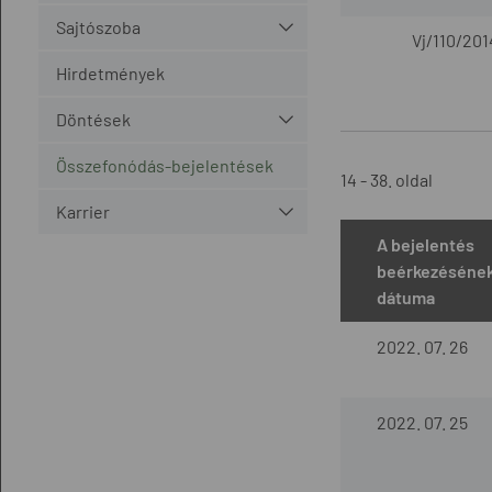
Sajtószoba
Vj/110/201
Hirdetmények
Döntések
Összefonódás-bejelentések
14 - 38. oldal
Karrier
A bejelentés
beérkezéséne
dátuma
2022. 07. 26
2022. 07. 25