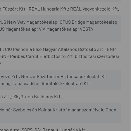
d Füszért Kft., REÁL Hungária Kft.; REÁL Vagyonkezelő Kft.
US New Way Magántőkealap; OPUS Bridge Magántőkealap;
S Magántőkealap; VIA Magántőkealap; VESTA
t.; CIG Pannónia Első Magyar Általános Biztosító Zrt.; BNP
 BNP Paribas Cardif Életbiztosító Zrt. biztosítási szerződési
z
vező Zrt.; Nemzetközi Testőr Biztonságszolgálati Kft.;
nsági Tanácsadó és Auditáló Szolgáltató Kft.
 Zrt.; SkyGreen Buildings Kft.
Molnár Szabolcs és Molnár Kristóf magánszemélyek; Open
tano Auto, SGPS, SA; Renault Hungária Kft.