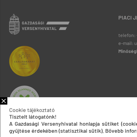
PIACI 
telefon: 
e-mail: 
Minőségb
Cookie tájékoztató
Tisztelt látogatónk!
A Gazdasági Versenyhivatal honlapja sütiket (cook
gyűjtése érdekében (statisztikai sütik). Bővebb infor