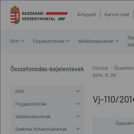
Árfigyelő
Kartell-chat
Sz
GVH
Fogyasztóknak
Vállalkozásoknak
fe
Főoldal
Összefon
Összefonódás-bejelentések
2014. 11. 26.
GVH
Vj-110/201
Fogyasztóknak
Vállalkozásoknak
Ügyszám
Szakmai felhasználóknak