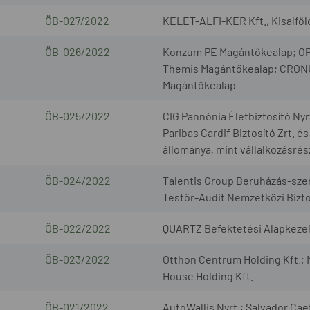
ÖB-027/2022
KELET-ALFI-KER Kft., Kisalföl
ÖB-026/2022
Konzum PE Magántőkealap; OP
Themis Magántőkealap; CRONU
Magántőkealap
ÖB-025/2022
CIG Pannónia Életbiztosító Nyr
Paribas Cardif Biztosító Zrt. és
állománya, mint vállalkozásrés
ÖB-024/2022
Talentis Group Beruházás-szer
Testőr-Audit Nemzetközi Bizto
ÖB-022/2022
QUARTZ Befektetési Alapkezelő
ÖB-023/2022
Otthon Centrum Holding Kft.; 
House Holding Kft.
ÖB-021/2022
AutoWallis Nyrt.; Salvador Cae