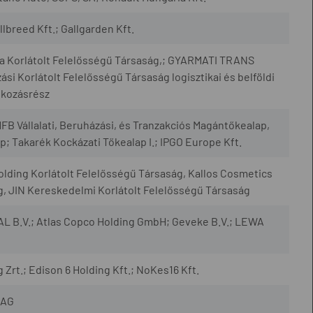
allbreed Kft.; Gallgarden Kft.
a Korlátolt Felelősségű Társaság,; GYARMATI TRANS
si Korlátolt Felelősségű Társaság logisztikai és belföldi
alkozásrész
FB Vállalati, Beruházási, és Tranzakciós Magántőkealap,
; Takarék Kockázati Tőkealap I.; IPGO Europe Kft.
olding Korlátolt Felelősségű Társaság, Kallos Cosmetics
g, JIN Kereskedelmi Korlátolt Felelősségű Társaság
B.V.; Atlas Copco Holding GmbH; Geveke B.V.; LEWA
Zrt.; Edison 6 Holding Kft.; NoKes16 Kft.
 AG