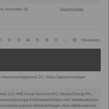
14. november 25.
Összefoglalás
11
12
13
14
15
16
17
...
38
Következő
-Pannónia Alapkezelő Zrt.; Solus Capital Kockázati
eral, LLC; HHE Group Ventures Kft.; Darány Energy Kft.;
ncessziós jogai és kötelezettségei, mint vállalkozásrész;
ncessziós jogai és kötelezettségei, mint vállalkozásrész