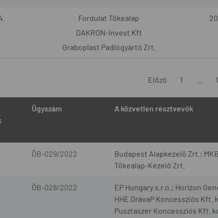
4.
Fordulat Tőkealap
20
DAKRON-Invest Kft
Graboplast Padlógyártó Zrt.
Előző
1
...
Ügyszám
A közvetlen résztvevők
k
ÖB-029/2022
Budapest Alapkezelő Zrt.; MKB
Tőkealap-Kezelő Zrt.
ÖB-028/2022
EP Hungary s.r.o.; Horizon Gen
HHE DrávaP Koncessziós Kft. ko
Pusztaszer Koncessziós Kft. ko