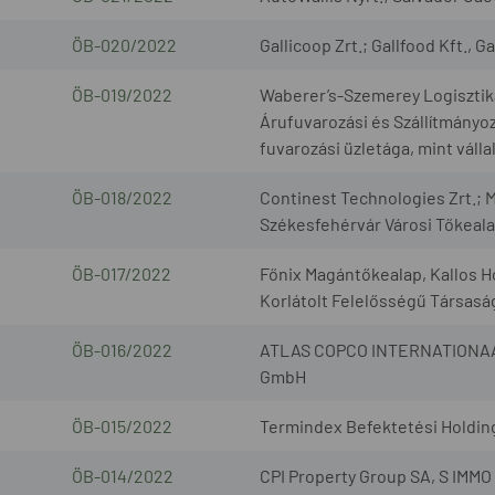
ÖB-020/2022
Gallicoop Zrt.; Gallfood Kft., G
ÖB-019/2022
Waberer’s-Szemerey Logisztik
Árufuvarozási és Szállítmányozá
fuvarozási üzletága, mint váll
ÖB-018/2022
Continest Technologies Zrt.; M
Székesfehérvár Városi Tőkealap
ÖB-017/2022
Főnix Magántőkealap, Kallos H
Korlátolt Felelősségű Társasá
ÖB-016/2022
ATLAS COPCO INTERNATIONAAL 
GmbH
ÖB-015/2022
Termindex Befektetési Holding 
ÖB-014/2022
CPI Property Group SA, S IMMO