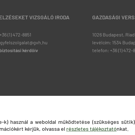
JELZÉSEKET VIZSGÁLÓ IRODA
GAZDASÁGI VERS
+36 (1) 472-8851
1026 Budapest, Riadó
ugyfelszolgalat@gvh.hu
levélcím: 1534 Budap
iztosítási kérdőív
telefon: +36 (1) 472-
ie-k) használ a weboldal működtetése (szükséges sütik)
mációkért kérjük, olvassa el
részletes tájékoztató
nkat.