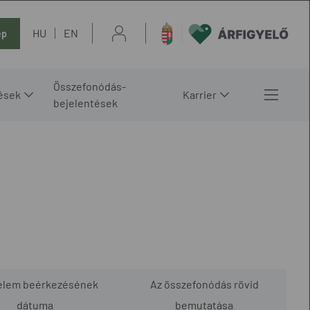
HU
EN
ép
Összefonódás-
ések
Karrier
bejelentések
elem beérkezésének
Az összefonódás rövid
dátuma
bemutatása