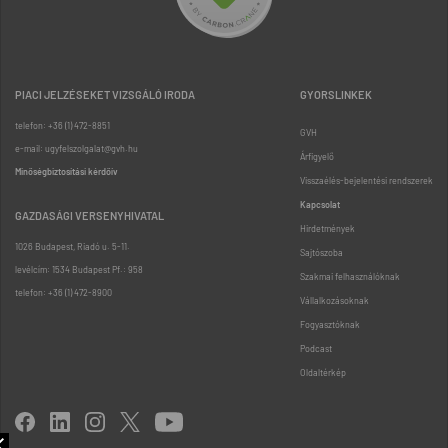
PIACI JELZÉSEKET VIZSGÁLÓ IRODA
GYORSLINKEK
telefon: +36 (1) 472-8851
GVH
e-mail: ugyfelszolgalat@gvh.hu
Árfigyelő
Minőségbiztosítási kérdőív
Visszaélés-bejelentési rendszerek
Kapcsolat
GAZDASÁGI VERSENYHIVATAL
Hirdetmények
1026 Budapest, Riadó u. 5-11.
Sajtószoba
levélcím: 1534 Budapest Pf.: 958
Szakmai felhasználóknak
telefon: +36 (1) 472-8900
Vállalkozásoknak
Fogyasztóknak
Podcast
Oldaltérkép