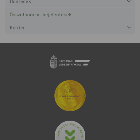
Döntések
Összefonódás-bejelentések
Karrier