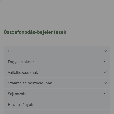
l
Összefonódás-bejelentések
GVH
Fogyasztóknak
Vállalkozásoknak
Szakmai felhasználóknak
Sajtószoba
Hirdetmények