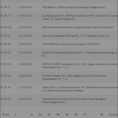
15. 06. 17
Vj-055/2015
MKB Bank Zrt. MKB-Euroleasing Pénzügyi Szolgáltató Zrt.
15. 06. 17
Vj-054/2015
Eurolízing Letét Kft. Dél-Pest Autócentrum Kft. Eurorisk Kft. Carne
Invest Zrt. Vasas Pasarét Kft.
15. 04. 02
Vj-032/2015
ADG Apotheken-Dienstleistungsgesellschaft mbH; Novodata Zrt.
15. 05. 21
Vj-041/2015
Nypro International Holdings BV; J. Y E. Castella Llorca, S.L.
15. 05. 07
Vj-038/2015
FLEXTRONICS International Europe B.V; MICOH B.V.
15. 03. 27
Vj-031/2015
Alföldi Tej Értékesítő és Beszerző Kft.; FrieslandCampina Hungária
Zrt.
15. 03. 19
Vj-029/2015
INOTAL HIDRÁT Hidrátgyártó Kft.; MAL Magyar Alumínium Termelő 
Kereskedelmi Zrt. "f. a."
15. 03. 19
Vj-028/2015
SILKEM Hungary Kft.; MAL Magyar Alumínium Termelő és
Kereskedelmi Zrt. "f. a."
15. 03. 16
Vj-025/2015
Denka USA LLC;Diana Elastomers, Inc.;Denka Performance Elasto
LLC;DuPont kloroprén gumi üzletága
15. 03. 12
Vj-023/2015
Columbia Pictures Corporation Limited; Viasat Hungária
Műsorszolgáltató Zrt.
-
Előző
1
...
31
32
33
34
35
36
37
...
38
Követk