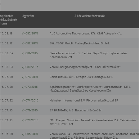
l
bejelentés
Ügyszám
A közvetlen résztvevők
érkezésének
átuma
15. 08. 18
Vj-083/2015
ALD Automotive Magyarország Kft. K&H Autópark Kft.
15. 08. 12
Vj-082/2015
Blitz 15-521 GmbH. Flabeg Deutschland GmbH.
15. 08. 04
Vj-081/2015
Dante International Kft. Fashion Days Shopping Internetes
Kereskedelmi Zrt.
15. 08. 03
Vj-080/2015
Veolia Energia Magyarország Zrt. Dunai Hőtermelő Kft.
15. 07. 29
Vj-078/2015
Celtic BidCo S.á r.l. Alvogen Lux Holdings S.á r.l.
15. 07. 28
Vj-077/2015
Agrárintegrátor Kft. Agrárspektrum Kft. Agrochain Kft. KITE
Mezőgazdasági Szolgáltató és Kereskedelmi Zrt.
15. 07. 22
Vj-074/2015
Heineken International B.V. Pivovarna Laško, d.d.EP
15. 07. 15
Vj-071/2015
EP HUNGARY, A.S. Budapesti Erőmű Zrt.
15. 07. 13
Vj-070/2015
MAL Magyar Alumínium Termelő és Kereskedelmi Zrt. "felszámolás
alatt" IC Profil Kft.
15. 06. 29
Vj-065/2015
Veolia Voda S.A. Berlinwasser International GmbH Csatorna Holding
Vagyonkezelő Zrt. Fővárosi Csatornázási Művek Zrt.