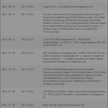
2024. 09. 23
ÖB-45/2024
Cragmont Zrt.; Icon Real Estate Management Kft.
2024. 09. 13
ÖB-44/2024
Foxconn Interconnect Technology GmbH (Németország); FIT
Voltaira Autokabel Gruppe GmbH (Németország); Auto-Kabel
Rülzheim Verwaltungs-GmbH (Németország); Auto-Kabel
Rülzheim GmbH & Co. Kommanditgesellschaft (Németország);
Auto-Kabel doo Mionica (Szerbia); Auto-Kabel Krupka s.r.o.
(Csehország); AK Holding AG (Svájc); Auto Cable SARL
(Franciaország)
2024. 05. 27
ÖB-28/2024
LEAD VENTURES Alapkezelő Zrt.; RIVERLAND
Magántőkealap; ALTEO Nyrt.; Főnix Magántőkealap; MOL RES
INVESTMENTS Zrt.
2024. 07. 09
ÖB-38/2024
DIGI Távközlési és Szolgáltató Kft.; A ONE-TELECOM Kft-nek
a DIGI Távközlési és Szolgáltató Kft.-t, valamint a Vodafone
Magyarország Zrt.-t kiszolgáló vezetékes távközlési hálózat
üzemeltetési üzletága mint vállalkozásrész
2024. 08. 03
ÖB-43/2024
KAVOSZ Vállalkozásfejlesztési Zártkörűen Működő
Részvénytársaság; Magyar-Mikrohitelező Központ Zártkörűen
Működő Részvénytársaság szerződésátruházással érintett
szerződésállománya, mint vállalkozásrész; Magyar
Kereskedelmi és Iparkamara; Vállalkozók és Munkáltatók
Országos Szövetsége
2024. 07. 29
ÖB-42/2024
„ANTENNA HUNGÁRIA” Magyar Műsorszóró és Rádióhírközlési
Zrt.; PR-TELECOM Távközlési, Kereskedelmi és Szolgáltató
Zrt.
2024. 07. 29
ÖB-41/2024
Beijer Ref AB; Cool4U Klímatechnikai Kft.