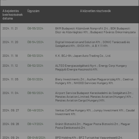
A bejelentés
Ügyszám
A közvetlen résztvevők
beérkezésének
dátuma
2024. 11. 21
ÖB-55/2024
BKM Budapesti Közművek Nonprofit Zrt.; BDK Budapesti
Dísz- és Közvilágítási Kft.; Budapest Főváros Önkormányzata
2024. 11. 20
ÖB-54/2024
Digital Innovation and Solution Kft.; SONIC Tanácsadó és
Szolgáltató Kft.; GVSX Kft.; A.B.Y.11 Kft.
2024. 11. 18
ÖB-53/2024
K.K. BCJ-84; Japan Auto Trading Co., Ltd.
2024. 11. 12
ÖB-52/2024
ALTEO Energiaszolgáltató Nyrt.; Energy Corp Hungary
Megújuló Energia Hasznosító Kft.
2024. 11. 05
ÖB-51/2024
Biery Investments Zrt.; Auchan Magyarország Kft.; Ceetrus
Hungary Kft.; NHOOD Services Hungary Kft.
2024. 11. 04
ÖB-50/2024
Airport Service Budapest Kereskedelmi és Szolgáltató Zrt.;
Menzies Aviation Limited; Menzies Aviation (Hungary) Kft.,
Menzies Aviation Cargo (Hungary) Kft.
2024. 09. 27
ÖB-48/2024
Ventas Coffee Hungary Kft.; Jumpy Investment Kft.; Caudal
Investment Kft.
2024. 09. 26
ÖB-47/2024
Gránit Biztosító Zrt.; Magyar Posta Biztosító Zrt.; Magyar
Posta Életbiztosító Zrt.
2024. 09. 24
ÖB-046/2024
BPD Holding Kft.; BFZ Turisztikai Vagyonkezelő Zrt.