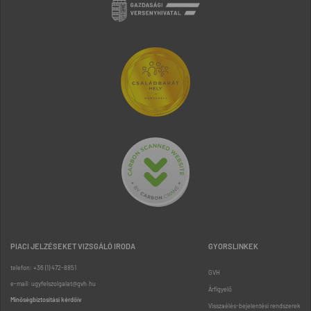
PIACI JELZÉSEKET VIZSGÁLÓ IRODA
GYORSLINKEK
telefon: +36 (1) 472-8851
GVH
e-mail: ugyfelszolgalat@gvh.hu
Árfigyelő
Minőségbiztosítási kérdőív
Visszaélés-bejelentési rendszerek